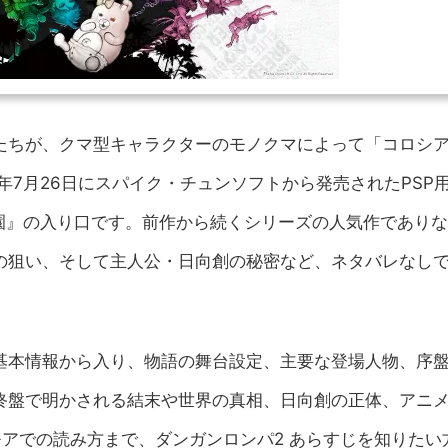
たちが、クマ型キャラクターのモノクマによって「コロシ
年7月26日にスパイク・チュンソフトから発売されたPSP
園』の入り口です。前作から続くシリーズの人気作であり
の狙い、そして主人公・日向創の秘密など、ネタバレなし
基本情報から入り、物語の舞台設定、主要な登場人物、序
終盤で明かされる結末や世界の真相、日向創の正体、アニメ
アでの読み方まで、ダンガンロンパ2 あらすじを知りたい