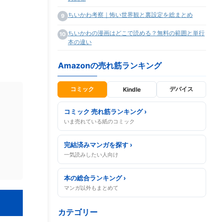
ちいかわ考察｜怖い世界観と裏設定を総まとめ
9
ちいかわの漫画はどこで読める？無料の範囲と単行
10
本の違い
Amazonの売れ筋ランキング
コミック
デバイス
Kindle
コミック 売れ筋ランキング ›
いま売れている紙のコミック
完結済みマンガを探す ›
一気読みしたい人向け
本の総合ランキング ›
マンガ以外もまとめて
カテゴリー