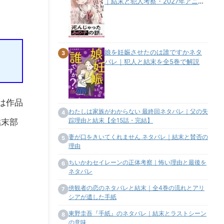
｜結末と犯人考察・2027年アニメ
化
娘を妊娠させたのは誰ですかネタ
3
バレ｜犯人と結末を全5巻で解説
は作品
わたしは家族がわからない 最終回ネタバレ｜父の失
4
踪理由と結末【全15話・完結】
結末部
妻が口をきいてくれません ネタバレ｜結末と賛否の
5
理由
ちいかわセイレーンの正体考察｜怖い理由と最後を
6
ネタバレ
傍観者の恋のネタバレと結末｜全4巻の流れとアリ
7
シアが遺した手紙
東野圭吾『手紙』のネタバレ｜結末とラストシーン
8
の意味