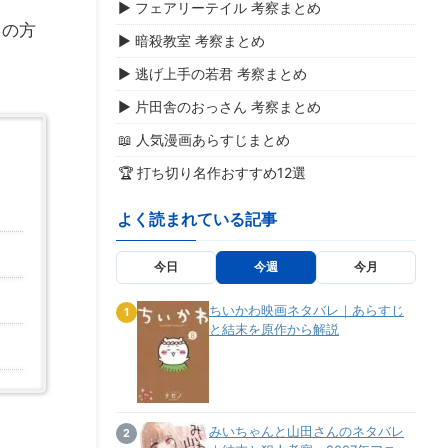
▶ フェアリーテイル 考察まとめ
イの方
▶ 暗殺教室 考察まとめ
▶ 逃げ上手の若君 考察まとめ
▶ 片田舎のおっさん 考察まとめ
📖 人気漫画あらすじまとめ
🏆 打ち切り名作おすすめ12選
よく読まれている記事
今日
今週
今月
ちいかわ映画ネタバレ｜あらすじ
1
と結末を原作から解説
みいちゃんと山田さんのネタバレ
2