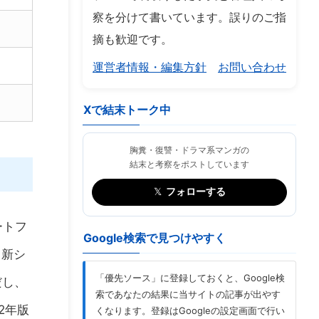
察を分けて書いています。誤りのご指
摘も歓迎です。
運営者情報・編集方針
お問い合わせ
Xで結末トーク中
胸糞・復讐・ドラマ系マンガの
結末と考察をポストしています
𝕏
フォローする
ートフ
Google検索で見つけやすく
と新シ
「優先ソース」に登録しておくと、Google検
だし、
索であなたの結果に当サイトの記事が出やす
2年版
くなります。登録はGoogleの設定画面で行い