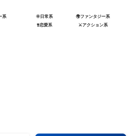
ー系
🌞日常系
🌍️ファンタジー系
❣️恋愛系
⚔️アクション系