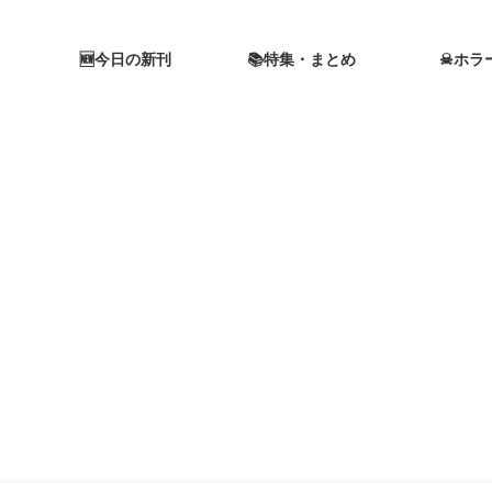
🆕今日の新刊
📚特集・まとめ
☠ホラ