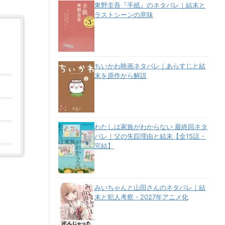
東野圭吾『手紙』のネタバレ｜結末と
ラストシーンの意味
ちいかわ映画ネタバレ｜あらすじと結
末を原作から解説
わたしは家族がわからない 最終回ネタ
バレ｜父の失踪理由と結末【全15話・
完結】
みいちゃんと山田さんのネタバレ｜結
末と犯人考察・2027年アニメ化