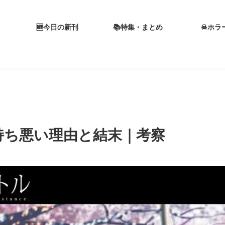
🆕今日の新刊
📚特集・まとめ
☠ホラ
持ち悪い理由と結末｜考察