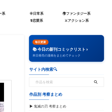
ー系
🌞日常系
🌍️ファンタジー系
❣️恋愛系
⚔️アクション系
毎日更新
📚 今日の新刊コミックリスト ›
本日発売の漫画をまとめてチェック
サイト内検索🔍️
作品別 考察まとめ
▶ 鬼滅の刃 考察まとめ