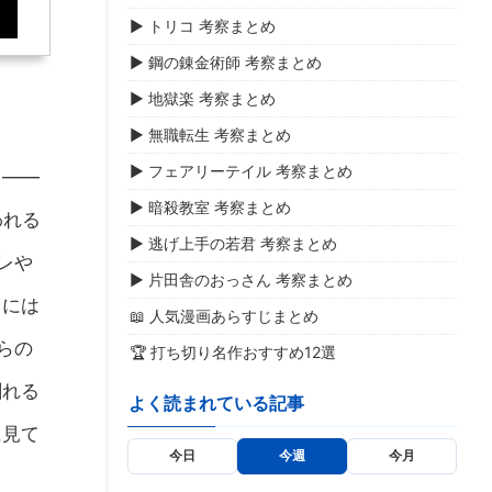
▶ トリコ 考察まとめ
▶ 鋼の錬金術師 考察まとめ
▶ 地獄楽 考察まとめ
▶ 無職転生 考察まとめ
▶ フェアリーテイル 考察まとめ
る——
▶ 暗殺教室 考察まとめ
われる
▶ 逃げ上手の若君 考察まとめ
レや
▶ 片田舎のおっさん 考察まとめ
らには
📖 人気漫画あらすじまとめ
らの
🏆 打ち切り名作おすすめ12選
割れる
よく読まれている記事
に見て
今日
今週
今月