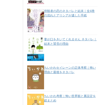
傍観者の恋のネタバレと結末｜全4巻
の流れとアリシアが遺した手紙
妻が口をきいてくれません ネタバレ｜
結末と賛否の理由
ちいかわセイレーンの正体考察｜怖い
理由と最後をネタバレ
ちいかわ考察｜怖い世界観と裏設定を
総まとめ