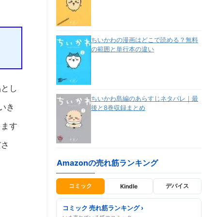
ちいかわの漫画はどこで読める？無料
の範囲と単行本の違い
品とし
ちいかわ島編のあらすじネタバレ｜最
いき
後と8巻収録まとめ
きます
ださ
Amazonの売れ筋ランキング
コミック
デバイス
Kindle
コミック 売れ筋ランキング ›