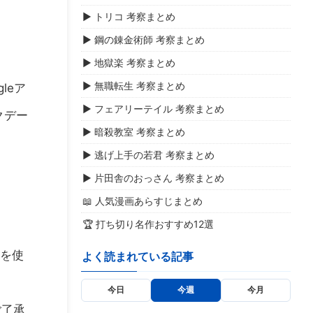
▶ トリコ 考察まとめ
▶ 鋼の錬金術師 考察まとめ
▶ 地獄楽 考察まとめ
▶ 無職転生 考察まとめ
leア
▶ フェアリーテイル 考察まとめ
クデー
▶ 暗殺教室 考察まとめ
▶ 逃げ上手の若君 考察まとめ
▶ 片田舎のおっさん 考察まとめ
📖 人気漫画あらすじまとめ
🏆 打ち切り名作おすすめ12選
スを使
よく読まれている記事
今日
今週
今月
ご了承