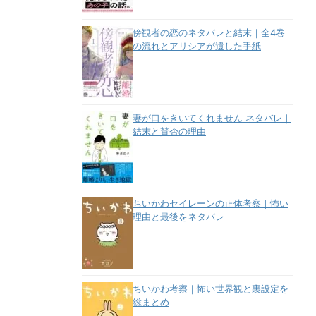
傍観者の恋のネタバレと結末｜全4巻
の流れとアリシアが遺した手紙
妻が口をきいてくれません ネタバレ｜
結末と賛否の理由
ちいかわセイレーンの正体考察｜怖い
理由と最後をネタバレ
ちいかわ考察｜怖い世界観と裏設定を
総まとめ