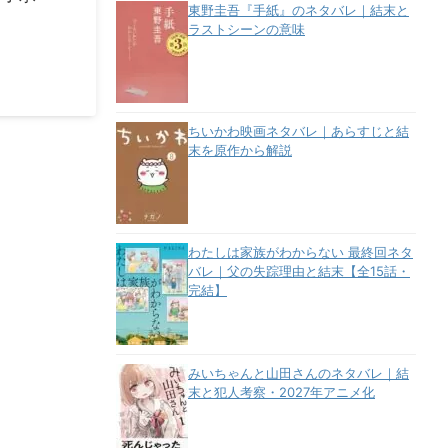
東野圭吾『手紙』のネタバレ｜結末と
ラストシーンの意味
ちいかわ映画ネタバレ｜あらすじと結
末を原作から解説
わたしは家族がわからない 最終回ネタ
バレ｜父の失踪理由と結末【全15話・
完結】
みいちゃんと山田さんのネタバレ｜結
末と犯人考察・2027年アニメ化