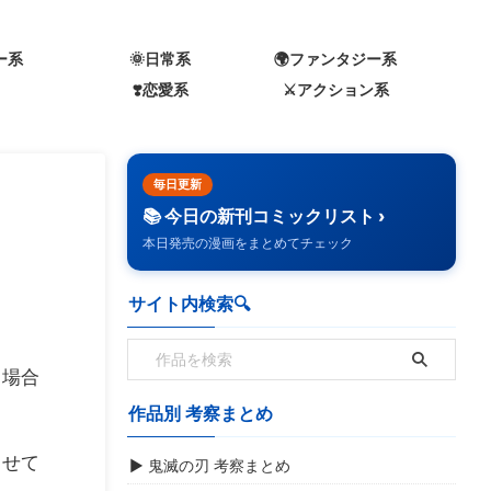
ー系
🌞日常系
🌍️ファンタジー系
❣️恋愛系
⚔️アクション系
毎日更新
📚 今日の新刊コミックリスト ›
本日発売の漫画をまとめてチェック
サイト内検索🔍️
く場合
作品別 考察まとめ
させて
▶ 鬼滅の刃 考察まとめ