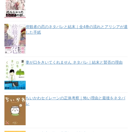
傍観者の恋のネタバレと結末｜全4巻の流れとアリシアが遺
した手紙
妻が口をきいてくれません ネタバレ｜結末と賛否の理由
ちいかわセイレーンの正体考察｜怖い理由と最後をネタバ
レ