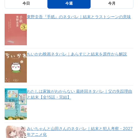
今日
今週
今月
東野圭吾『手紙』のネタバレ｜結末とラストシーンの意味
ちいかわ映画ネタバレ｜あらすじと結末を原作から解説
わたしは家族がわからない 最終回ネタバレ｜父の失踪理由
と結末【全15話・完結】
みいちゃんと山田さんのネタバレ｜結末と犯人考察・2027
年アニメ化