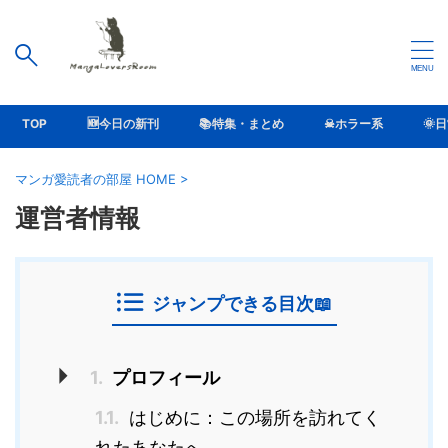
TOP
🆕今日の新刊
📚特集・まとめ
☠ホラー系
🌞
マンガ愛読者の部屋 HOME
>
運営者情報
ジャンプできる目次📖
1.
プロフィール
1.1.
はじめに：この場所を訪れてく
れたあなたへ