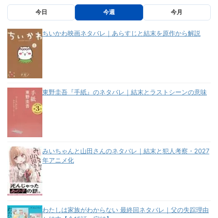
今日
今週
今月
ちいかわ映画ネタバレ｜あらすじと結末を原作から解説
東野圭吾『手紙』のネタバレ｜結末とラストシーンの意味
みいちゃんと山田さんのネタバレ｜結末と犯人考察・2027
年アニメ化
わたしは家族がわからない 最終回ネタバレ｜父の失踪理由