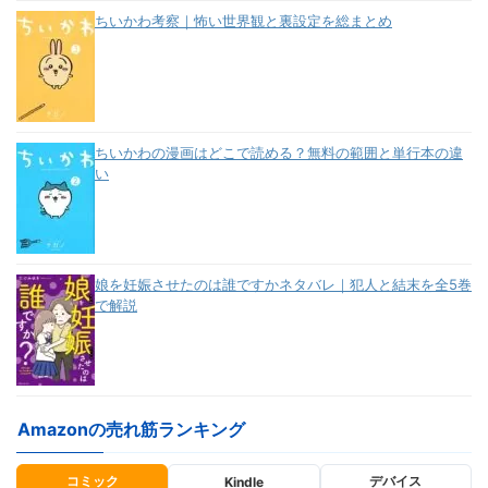
ちいかわ考察｜怖い世界観と裏設定を総まとめ
ちいかわの漫画はどこで読める？無料の範囲と単行本の違
い
娘を妊娠させたのは誰ですかネタバレ｜犯人と結末を全5巻
で解説
Amazonの売れ筋ランキング
コミック
デバイス
Kindle