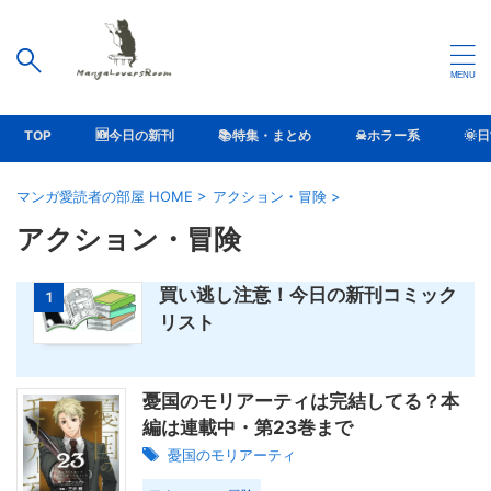
TOP
🆕今日の新刊
📚特集・まとめ
☠ホラー系
🌞
マンガ愛読者の部屋 HOME
>
アクション・冒険
>
アクション・冒険
買い逃し注意！今日の新刊コミック
1
リスト
憂国のモリアーティは完結してる？本
編は連載中・第23巻まで
憂国のモリアーティ