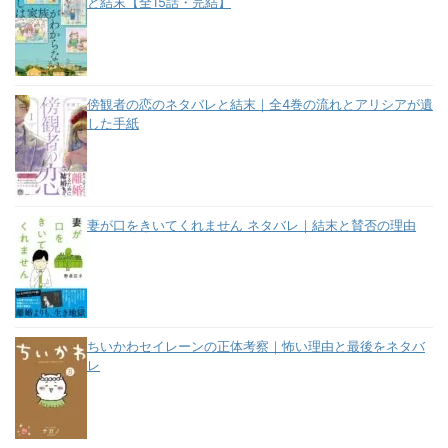
と結末【全15話・完結】
傍観者の恋のネタバレと結末｜全4巻の流れとアリシアが遺
した手紙
妻が口をきいてくれません ネタバレ｜結末と賛否の理由
ちいかわセイレーンの正体考察｜怖い理由と最後をネタバ
レ