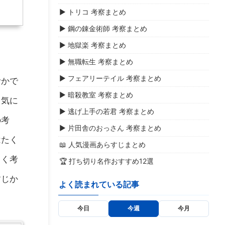
▶ トリコ 考察まとめ
▶ 鋼の錬金術師 考察まとめ
▶ 地獄楽 考察まとめ
▶ 無職転生 考察まとめ
▶ フェアリーテイル 考察まとめ
むかで
▶ 暗殺教室 考察まとめ
、気に
▶ 逃げ上手の若君 考察まとめ
の考
▶ 片田舎のおっさん 考察まとめ
はたく
📖 人気漫画あらすじまとめ
らく考
🏆 打ち切り名作おすすめ12選
すじか
よく読まれている記事
今日
今週
今月