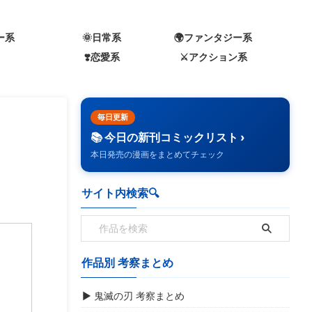
ー系
🌞日常系
🌍️ファンタジー系
❣️恋愛系
⚔️アクション系
毎日更新
📚 今日の新刊コミックリスト ›
本日発売の漫画をまとめてチェック
サイト内検索🔍️
作品別 考察まとめ
▶ 鬼滅の刃 考察まとめ