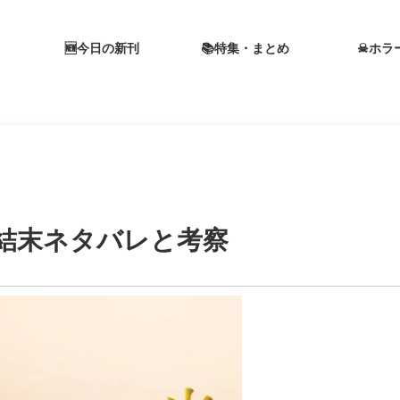
🆕今日の新刊
📚特集・まとめ
☠ホラ
結末ネタバレと考察