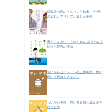
傍観者の恋のネタバレと結末｜全4巻
の流れとアリシアが遺した手紙
妻が口をきいてくれません ネタバレ｜
結末と賛否の理由
ちいかわセイレーンの正体考察｜怖い
理由と最後をネタバレ
ちいかわ考察｜怖い世界観と裏設定を
総まとめ