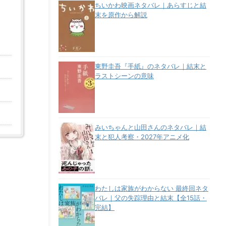
ちいかわ映画ネタバレ｜あらすじと結
末を原作から解説
東野圭吾『手紙』のネタバレ｜結末と
ラストシーンの意味
みいちゃんと山田さんのネタバレ｜結
末と犯人考察・2027年アニメ化
わたしは家族がわからない 最終回ネタ
バレ｜父の失踪理由と結末【全15話・
完結】