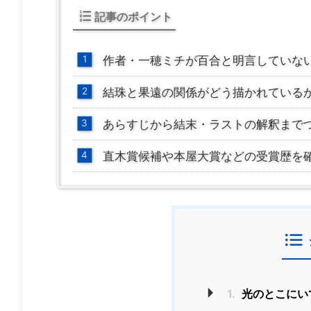
記事のポイント
作者・一穂ミチが百合と明言していな
結珠と果遠の関係がどう描かれている
あらすじから結末・ラストの解釈まで
直木賞候補や本屋大賞などの受賞歴を
1.
光のとこにい