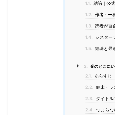
1.1.
結論｜公式
1.2.
作者・一
1.3.
読者が百
1.4.
シスター
1.5.
結珠と果
2.
光のとこにい
2.1.
あらすじ
2.2.
結末・ラ
2.3.
タイトル
2.4.
つまらな