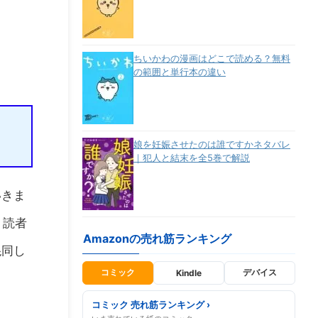
ちいかわの漫画はどこで読める？無料
の範囲と単行本の違い
娘を妊娠させたのは誰ですかネタバレ
｜犯人と結末を全5巻で解説
いきま
、読者
Amazonの売れ筋ランキング
混同し
コミック
デバイス
Kindle
コミック 売れ筋ランキング ›