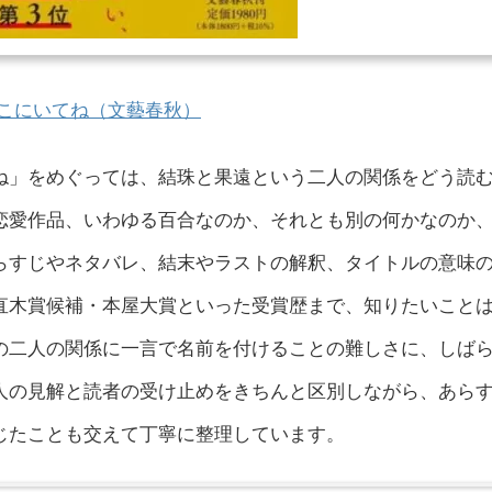
こにいてね（文藝春秋）
ね」をめぐっては、結珠と果遠という二人の関係をどう読
恋愛作品、いわゆる百合なのか、それとも別の何かなのか
らすじやネタバレ、結末やラストの解釈、タイトルの意味
直木賞候補・本屋大賞といった受賞歴まで、知りたいこと
の二人の関係に一言で名前を付けることの難しさに、しば
人の見解と読者の受け止めをきちんと区別しながら、あら
じたことも交えて丁寧に整理しています。