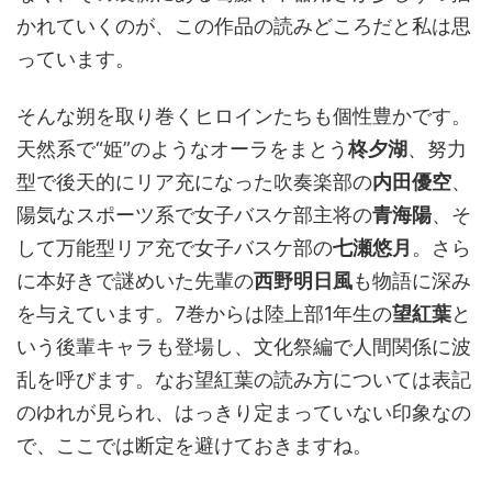
かれていくのが、この作品の読みどころだと私は思
っています。
そんな朔を取り巻くヒロインたちも個性豊かです。
天然系で“姫”のようなオーラをまとう
柊夕湖
、努力
型で後天的にリア充になった吹奏楽部の
内田優空
、
陽気なスポーツ系で女子バスケ部主将の
青海陽
、そ
して万能型リア充で女子バスケ部の
七瀬悠月
。さら
に本好きで謎めいた先輩の
西野明日風
も物語に深み
を与えています。7巻からは陸上部1年生の
望紅葉
と
いう後輩キャラも登場し、文化祭編で人間関係に波
乱を呼びます。なお望紅葉の読み方については表記
のゆれが見られ、はっきり定まっていない印象なの
で、ここでは断定を避けておきますね。