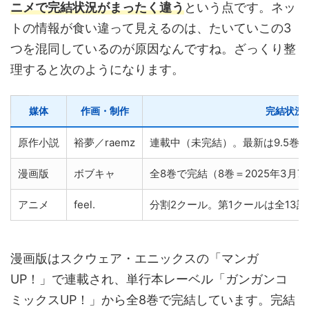
ニメで完結状況がまったく違う
という点です。ネッ
トの情報が食い違って見えるのは、たいていこの3
つを混同しているのが原因なんですね。ざっくり整
理すると次のようになります。
媒体
作画・制作
完結状況
原作小説
裕夢／raemz
連載中（未完結）。最新は9.5巻（2
漫画版
ボブキャ
全8巻で完結（8巻＝2025年3月
アニメ
feel.
分割2クール。第1クールは全13話
漫画版はスクウェア・エニックスの「マンガ
UP！」で連載され、単行本レーベル「ガンガンコ
ミックスUP！」から全8巻で完結しています。完結