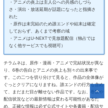
・アニメの炎上は主人公への共感のしづら
さ・演出・放送延期が話題になったと指摘さ
れた
・原作は未完結のため誰エンドや結末は確定
しておらず、あくまで考察の域
・アニメはU-NEXTで見放題配信（独占では
なく他サービスでも視聴可）
チラムネは、原作・漫画・アニメで完結状況が異な
り、6巻の告白とアニメの炎上も別々の出来事で
す。この二つを切り分けて見ると、作品の全体像が
ぐっとクリアになりますね。誰エンドの行方も含め
て、まだまだ目が離せない作品です。なお、巻数や
配信状況などの最新情報は変わる可能性があるた
め、正確な情報は必ず公式サイトや各書籍・配信サ