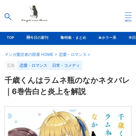
TOP
🆕今日の新刊
📚特集・まとめ
☠ホラー系
🌞
マンガ愛読者の部屋 HOME
>
恋愛・ロマンス
>
広告
恋愛・ロマンス
日常・コメディ
千歳くんはラムネ瓶のなかネタバレ
｜6巻告白と炎上を解説