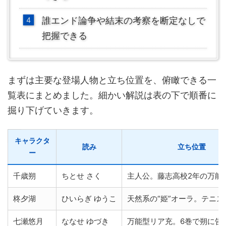
誰エンド論争や結末の考察を断定なしで
把握できる
まずは主要な登場人物と立ち位置を、俯瞰できる一
覧表にまとめました。細かい解説は表の下で順番に
掘り下げていきます。
キャラクタ
読み
立ち位置
ー
千歳朔
ちとせ さく
主人公。藤志高校2年の万能
柊夕湖
ひいらぎ ゆうこ
天然系の“姫”オーラ。テニス
七瀬悠月
ななせ ゆづき
万能型リア充。6巻で朔に告