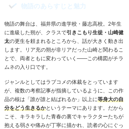
物語のあらすじと魅力
物語の舞台は、福井県の進学校・藤志高校。2年生
に進級した朔が、クラスで
引きこもり生徒・山崎健
太
の更生を頼まれるところから、話が大きく動き出
します。リア充の朔が非リアだった山崎と関わるこ
とで、両者ともに変わっていく——この構図がチラ
ムネの入り口です。
ジャンルとしてはラブコメの体裁をとっています
が、複数の考察記事が指摘しているように、この作
品の核は「誰が誰と結ばれるか」以上に
等身大の自
分をどう生きるか
というテーマにあります。だから
こそ、キラキラした青春の裏でキャラクターたちが
抱える弱さや痛みが丁寧に描かれ、読者の心にぐっ