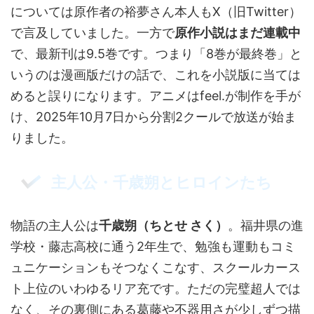
については原作者の裕夢さん本人もX（旧Twitter）
で言及していました。一方で
原作小説はまだ連載中
で、最新刊は9.5巻です。つまり「8巻が最終巻」と
いうのは漫画版だけの話で、これを小説版に当ては
めると誤りになります。アニメはfeel.が制作を手が
け、2025年10月7日から分割2クールで放送が始ま
りました。
主人公・千歳朔とヒロインたち
物語の主人公は
千歳朔（ちとせ さく）
。福井県の進
学校・藤志高校に通う2年生で、勉強も運動もコミ
ュニケーションもそつなくこなす、スクールカース
ト上位のいわゆるリア充です。ただの完璧超人では
なく、その裏側にある葛藤や不器用さが少しずつ描