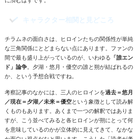
に済むはずです。
キャラクター相関と見どころ
チラムネの面白さは、ヒロインたちの関係性が単純
な三角関係にとどまらない点にあります。ファンの
間で最も盛り上がっているのが、いわゆる
「誰エン
ド」論争
。夕湖・悠月・優空の誰と朔が結ばれるの
か、という予想合戦ですね。
考察記事のなかには、三人のヒロインを
過去＝悠月
／現在＝夕湖／未来＝優空
という象徴として読み解
くものもあります。あくまで一つの解釈ではありま
すが、こう並べてみると各ヒロインが朔にとって何
を意味しているのかが立体的に見えてきて、なかな
か面白い視点だなと思います。こうした「読者が考