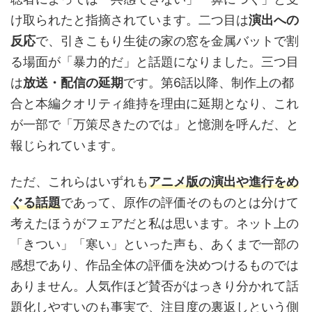
け取られたと指摘されています。二つ目は
演出への
反応
で、引きこもり生徒の家の窓を金属バットで割
る場面が「暴力的だ」と話題になりました。三つ目
は
放送・配信の延期
です。第6話以降、制作上の都
合と本編クオリティ維持を理由に延期となり、これ
が一部で「万策尽きたのでは」と憶測を呼んだ、と
報じられています。
ただ、これらはいずれも
アニメ版の演出や進行をめ
ぐる話題
であって、原作の評価そのものとは分けて
考えたほうがフェアだと私は思います。ネット上の
「きつい」「寒い」といった声も、あくまで一部の
感想であり、作品全体の評価を決めつけるものでは
ありません。人気作ほど賛否がはっきり分かれて話
題化しやすいのも事実で、注目度の裏返しという側