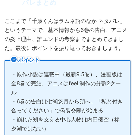
バレまとめ
ここまで「千歳くんはラムネ瓶のなか ネタバレ」
というテーマで、基本情報から6巻の告白、アニメ
の炎上理由、誰エンドの考察までまとめてきまし
た。最後にポイントを振り返っておきましょう。
ポイント
・原作小説は連載中（最新9.5巻）、漫画版は
全8巻で完結、アニメはfeel.制作の分割2クー
ル
・6巻の告白は七瀬悠月から朔へ。「私と付き
合ってください」で偽装交際が始まる
・崩れた朔を支える中心人物は内田優空（柊
夕湖ではない）