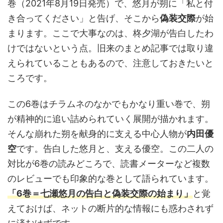
巻（2021年8月19日発売）で、悠月が朔に「私と付
き合ってください」と告げ、そこから
偽装交際
が始
まります。ここで大事なのは、柊夕湖が告白したわ
けではないという点。旧来のまとめ記事では取り違
えられていることもあるので、注意しておきたいと
ころです。
この6巻はチラムネのなかでもかなり重い巻で、朔
が精神的に追い詰められていく展開が描かれます。
そんな崩れた朔を献身的に支える中心人物が
内田優
空
です。告白した悠月と、支える優空。この二人の
対比が6巻の読みどころで、読書メーターなど複数
のレビューでも印象的な巻として語られています。
「6巻＝七瀬悠月の告白と偽装交際の始まり」
と覚
えておけば、ネットの断片的な情報にも惑わされず