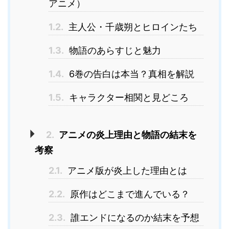
アニメ）
1.2.
主人公・千歳朔とヒロインたち
1.3.
物語のあらすじと魅力
1.4.
6巻の告白は本当？真相を解説
1.5.
キャラクター相関と見どころ
2.
アニメの炎上理由と物語の結末を
考察
2.1.
アニメ版が炎上した理由とは
2.2.
原作はどこまで進んでいる？
2.3.
誰エンドになるのか結末を予想