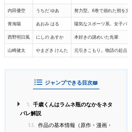
内田優空
うちだ ゆあ
努力型。6巻で崩れた朔を支
青海陽
あおみ はる
陽気なスポーツ系。女子バス
西野明日風
にしの あすか
本好きの謎めいた先輩
山崎健太
やまざき けんた
元引きこもり。物語の起点に
ジャンプできる目次📖
1.
千歳くんはラムネ瓶のなかをネタ
バレ解説
1.1.
作品の基本情報（原作・漫画・