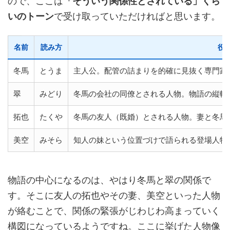
ので、ここは
「そういう関係性とされている」くら
いのトーン
で受け取っていただければと思います。
名前
読み方
役
冬馬
とうま
主人公。配管の詰まりを的確に見抜く専門家
翠
みどり
冬馬の会社の同僚とされる人物。物語の縦軸
拓也
たくや
冬馬の友人（既婚）とされる人物。妻と冬馬
美空
みそら
知人の妹という位置づけで語られる登場人物
物語の中心になるのは、やはり冬馬と翠の関係で
す。そこに友人の拓也やその妻、美空といった人物
が絡むことで、関係の緊張がじわじわ高まっていく
構図になっているようですね。ここに挙げた人物像