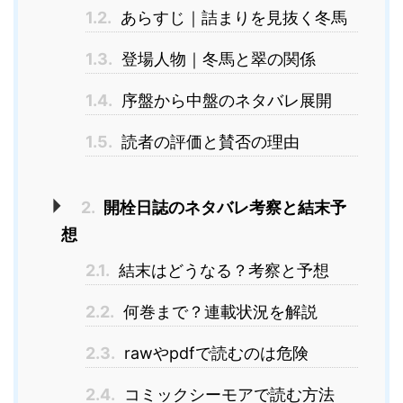
1.2.
あらすじ｜詰まりを見抜く冬馬
1.3.
登場人物｜冬馬と翠の関係
1.4.
序盤から中盤のネタバレ展開
1.5.
読者の評価と賛否の理由
2.
開栓日誌のネタバレ考察と結末予
想
2.1.
結末はどうなる？考察と予想
2.2.
何巻まで？連載状況を解説
2.3.
rawやpdfで読むのは危険
2.4.
コミックシーモアで読む方法