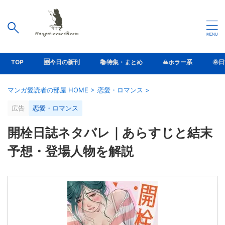
TOP
🆕今日の新刊
📚特集・まとめ
☠ホラー系
🌞
マンガ愛読者の部屋 HOME
>
恋愛・ロマンス
>
広告
恋愛・ロマンス
開栓日誌ネタバレ｜あらすじと結末
予想・登場人物を解説