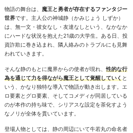
物語の舞台は、
魔王と勇者が存在するファンタジー
世界
です。主人公の神城静（かみじょう しずか）
は、無一文・彼女なし・友達なしという、なかなか
にハードな状況を抱えた21歳の大学生。ある日、投
資詐欺に巻き込まれ、隣人絡みのトラブルにも見舞
われていきます。
そんな静のもとに魔界からの使者が現れ、
性的な行
為を通じて力を得ながら魔王として覚醒していく
と
いう、かなり独特な導入で物語が動き出します。エ
ロ要素とグロ要素、そしてコメディが同居している
のが本作の持ち味で、シリアスな設定を茶化すよう
なノリが全体を貫いています。
登場人物としては、静の周辺にいて牛若丸の命名者