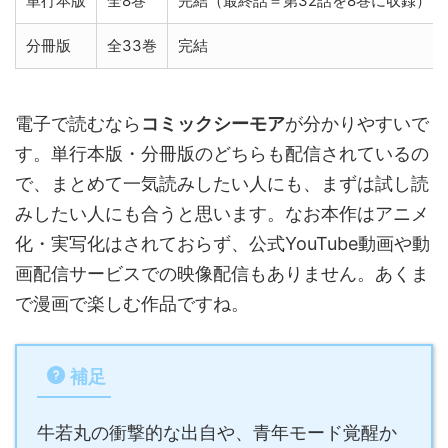
単行本版
全8巻
完結（最終話＝第32話を8巻に収録）
分冊版
全33巻
完結
電子で読むなら
コミックシーモア
が分かりやすいで
す。単行本版・分冊版のどちらも配信されているの
で、まとめて一気読みしたい人にも、まずは試し読
みしたい人にも合うと思います。なお本作はアニメ
化・実写化はされておらず、公式YouTube動画や動
画配信サービスでの映像配信もありません。あくま
で漫画で楽しむ作品ですね。
補足
牛若丸の衝撃的な出自や、青年モード覚醒か