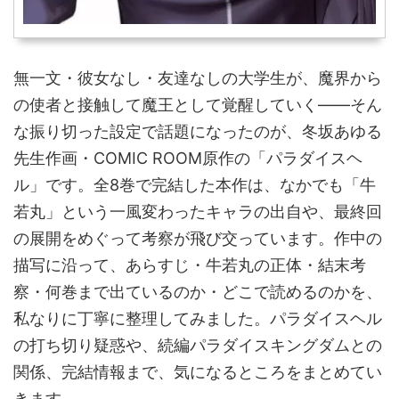
無一文・彼女なし・友達なしの大学生が、魔界から
の使者と接触して魔王として覚醒していく——そん
な振り切った設定で話題になったのが、冬坂あゆる
先生作画・COMIC ROOM原作の「パラダイスヘ
ル」です。全8巻で完結した本作は、なかでも「牛
若丸」という一風変わったキャラの出自や、最終回
の展開をめぐって考察が飛び交っています。作中の
描写に沿って、あらすじ・牛若丸の正体・結末考
察・何巻まで出ているのか・どこで読めるのかを、
私なりに丁寧に整理してみました。パラダイスヘル
の打ち切り疑惑や、続編パラダイスキングダムとの
関係、完結情報まで、気になるところをまとめてい
きます。