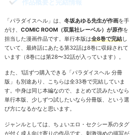
作品概要と完結情報
「パラダイスヘル」は、
冬坂あゆる先生が作画
を手
がけ、
COMIC ROOM（双葉社レーベル）が原作
を
担当した漫画作品です。単行本版は
全8巻で完結
し
ていて、最終話にあたる第32話は8巻に収録されて
います（8巻には第28〜32話が入っています）。
また、1話ずつ購入できる「パラダイスヘル 分冊
版」も別途あり、こちらは全33巻で完結していま
す。中身は同じ本編なので、まとめて読みたいなら
単行本版、少しずつ試したいなら分冊版、という選
び方になるかなと思います。
ジャンルとしては、ちょいエロ・セクシー系のタグ
が付く成人向け寄りの作品です。刺激強めの描写が