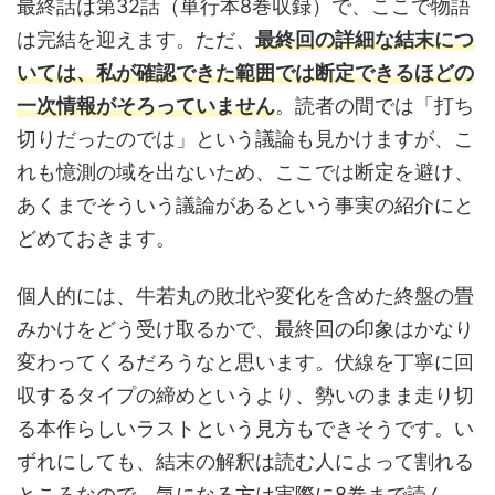
最終話は第32話（単行本8巻収録）で、ここで物語
は完結を迎えます。ただ、
最終回の詳細な結末につ
いては、私が確認できた範囲では断定できるほどの
一次情報がそろっていません
。読者の間では「打ち
切りだったのでは」という議論も見かけますが、こ
れも憶測の域を出ないため、ここでは断定を避け、
あくまでそういう議論があるという事実の紹介にと
どめておきます。
個人的には、牛若丸の敗北や変化を含めた終盤の畳
みかけをどう受け取るかで、最終回の印象はかなり
変わってくるだろうなと思います。伏線を丁寧に回
収するタイプの締めというより、勢いのまま走り切
る本作らしいラストという見方もできそうです。い
ずれにしても、結末の解釈は読む人によって割れる
ところなので、気になる方は実際に8巻まで読ん