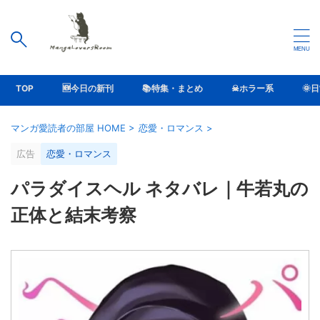
TOP
🆕今日の新刊
📚特集・まとめ
☠ホラー系
🌞
マンガ愛読者の部屋 HOME
>
恋愛・ロマンス
>
広告
恋愛・ロマンス
パラダイスヘル ネタバレ｜牛若丸の
正体と結末考察