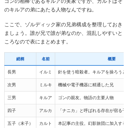
ゴンの相棒であるキルアの実家ですが、カルトはそ
のキルアの弟にあたる人物なんですね。
ここで、ゾルディック家の兄弟構成を整理しておき
ましょう。誰が兄で誰が弟なのか、混乱しやすいと
ころなので表にまとめます。
続柄
名前
概要
長男
イルミ
針を使う暗殺者。キルアを操ろうと
次男
ミルキ
機械や電子機器に精通した兄
三男
キルア
ゴンの親友。物語の主要人物
四子
アルカ
「ナニカ」と呼ばれる存在が宿る子
五子（末子）
カルト
本記事の主役。幻影旅団に加入する