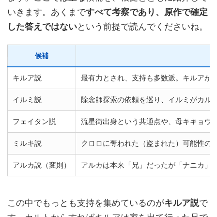
いきます。あくまで
すべて考察であり、原作で確定
した答えではない
という前提で読んでくださいね。
候補
キルア説
最有力とされ、支持も多数派。キルアが
イルミ説
除念師探索の依頼を巡り、イルミがカル
フェイタン説
流星街出身という共通点や、母キキョウ
ミルキ説
クロロに奪われた（盗まれた）可能性の
アルカ説（変則）
アルカは本来「兄」だったが「ナニカ」
この中でもっとも支持を集めているのが
キルア説
で