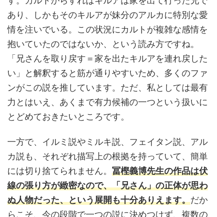
す。カルトからすればキルアは家を出て行った兄で
あり、しかもそのキルアが妹分のアルカに特別な愛
情を注いでいる。この状況にカルトが複雑な感情を
抱いていたのではないか、という読み方ですね。
「兄さんを取り戻す＝家を出たキルアを連れ戻した
い」と解釈すると筋が通りやすいため、多くのファ
ンがこの説を推しています。ただ、私としては最有
力とはいえ、あくまで有力候補の一つという扱いに
とどめておきたいところです。
一方で、イルミ説やミルキ説、フェイタン説、アル
カ説も、それぞれ描写上の根拠を持っていて、簡単
には切り捨てられません。
冨樫義博先生の作品は伏
線の張り方が緻密なので、「兄さん」の正体が思わ
ぬ人物だった、という展開も十分ありえます。
だか
らこそ、今の段階で一つの説に決めつけず、複数の