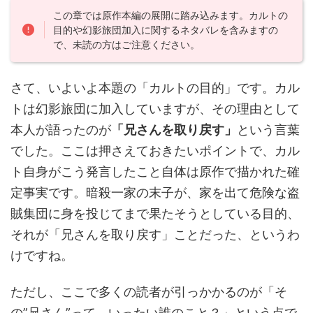
この章では原作本編の展開に踏み込みます。カルトの
目的や幻影旅団加入に関するネタバレを含みますの
で、未読の方はご注意ください。
さて、いよいよ本題の「カルトの目的」です。カル
トは幻影旅団に加入していますが、その理由として
本人が語ったのが
「兄さんを取り戻す」
という言葉
でした。ここは押さえておきたいポイントで、カル
ト自身がこう発言したこと自体は原作で描かれた確
定事実です。暗殺一家の末子が、家を出て危険な盗
賊集団に身を投じてまで果たそうとしている目的、
それが「兄さんを取り戻す」ことだった、というわ
けですね。
ただし、ここで多くの読者が引っかかるのが「そ
の”兄さん”って、いったい誰のこと？」という点で