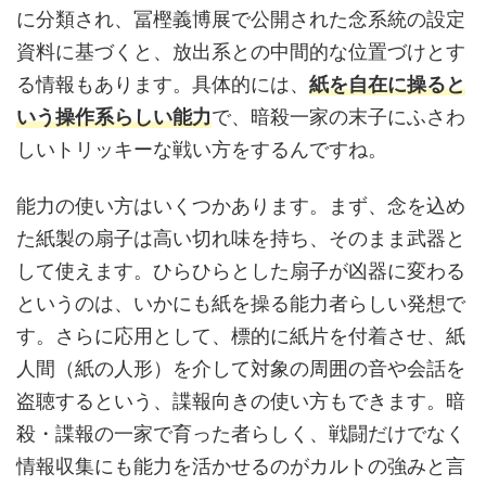
に分類され、冨樫義博展で公開された念系統の設定
資料に基づくと、放出系との中間的な位置づけとす
る情報もあります。具体的には、
紙を自在に操ると
いう操作系らしい能力
で、暗殺一家の末子にふさわ
しいトリッキーな戦い方をするんですね。
能力の使い方はいくつかあります。まず、念を込め
た紙製の扇子は高い切れ味を持ち、そのまま武器と
して使えます。ひらひらとした扇子が凶器に変わる
というのは、いかにも紙を操る能力者らしい発想で
す。さらに応用として、標的に紙片を付着させ、紙
人間（紙の人形）を介して対象の周囲の音や会話を
盗聴するという、諜報向きの使い方もできます。暗
殺・諜報の一家で育った者らしく、戦闘だけでなく
情報収集にも能力を活かせるのがカルトの強みと言