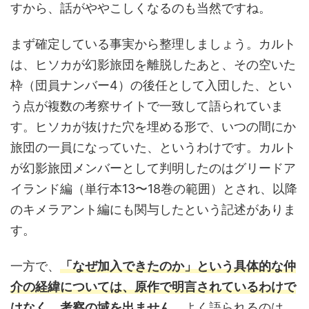
すから、話がややこしくなるのも当然ですね。
まず確定している事実から整理しましょう。カルト
は、ヒソカが幻影旅団を離脱したあと、その空いた
枠（団員ナンバー4）の後任として入団した、とい
う点が複数の考察サイトで一致して語られていま
す。ヒソカが抜けた穴を埋める形で、いつの間にか
旅団の一員になっていた、というわけです。カルト
が幻影旅団メンバーとして判明したのはグリードア
イランド編（単行本13〜18巻の範囲）とされ、以降
のキメラアント編にも関与したという記述がありま
す。
一方で、
「なぜ加入できたのか」という具体的な仲
介の経緯については、原作で明言されているわけで
はなく、考察の域を出ません。
よく語られるのは、