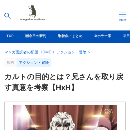
TOP
🆕今日の新刊
📚特集・まとめ
☠ホラー系
🌞
マンガ愛読者の部屋 HOME
>
アクション・冒険
>
広告
アクション・冒険
カルトの目的とは？兄さんを取り戻
す真意を考察【HxH】