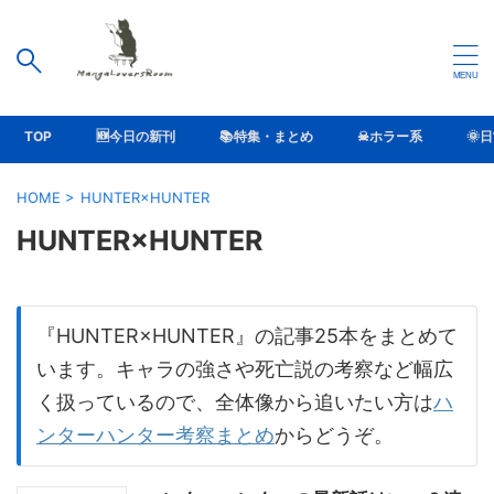
TOP
🆕今日の新刊
📚特集・まとめ
☠ホラー系
🌞
HOME
>
HUNTER×HUNTER
HUNTER×HUNTER
『HUNTER×HUNTER』の記事25本をまとめて
います。キャラの強さや死亡説の考察など幅広
く扱っているので、全体像から追いたい方は
ハ
ンターハンター考察まとめ
からどうぞ。