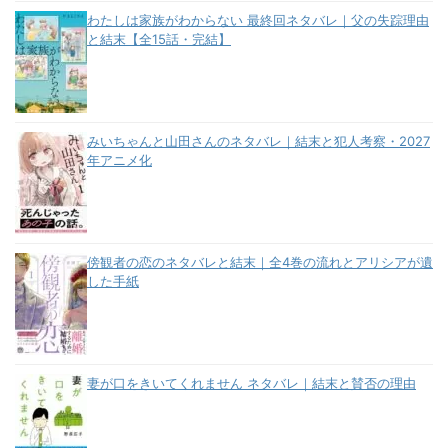
わたしは家族がわからない 最終回ネタバレ｜父の失踪理由
と結末【全15話・完結】
みいちゃんと山田さんのネタバレ｜結末と犯人考察・2027
年アニメ化
傍観者の恋のネタバレと結末｜全4巻の流れとアリシアが遺
した手紙
妻が口をきいてくれません ネタバレ｜結末と賛否の理由