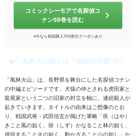
コミックシーモアで名探偵コ
ナン59巻を読む
※今なら初回購入70%割引クーポンあり
風林火山編とは？物語の位置づけ
「風林火山」は、長野県を舞台にした名探偵コナン
の中編エピソードです。犬猿の仲とされる虎田家と
龍尾家という二つの旧家の対立を軸に、連続殺人が
起きていきます。タイトルの由来はご想像のとお
り、戦国武将・武田信玄が掲げた軍略「疾（はや）
きこと風の如く、徐（しず）かなること林の如く、
侵掠すること火の如く、動かざること山の如し」か