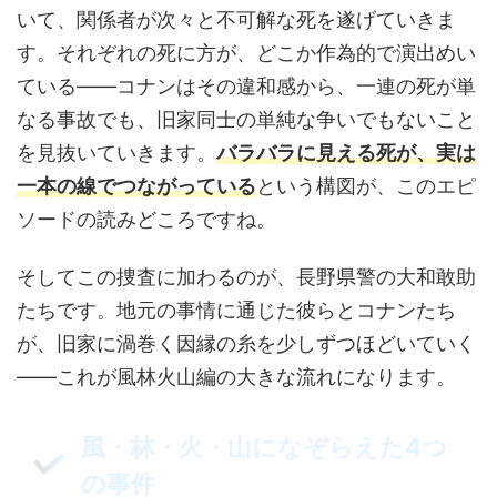
いて、関係者が次々と不可解な死を遂げていきま
す。それぞれの死に方が、どこか作為的で演出めい
ている——コナンはその違和感から、一連の死が単
なる事故でも、旧家同士の単純な争いでもないこと
を見抜いていきます。
バラバラに見える死が、実は
一本の線でつながっている
という構図が、このエピ
ソードの読みどころですね。
そしてこの捜査に加わるのが、長野県警の大和敢助
たちです。地元の事情に通じた彼らとコナンたち
が、旧家に渦巻く因縁の糸を少しずつほどいていく
——これが風林火山編の大きな流れになります。
風・林・火・山になぞらえた4つ
の事件