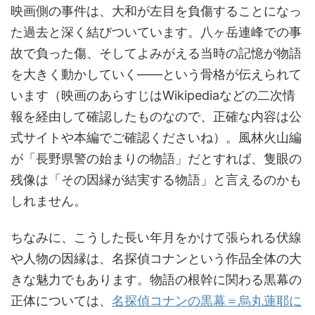
映画側の事件は、大和が左目を負傷することになっ
た過去と深く結びついています。八ヶ岳連峰での事
故で負った傷、そしてよみがえる当時の記憶が物語
を大きく動かしていく——という骨格が伝えられて
います（映画のあらすじはWikipediaなどの二次情
報を経由して確認したものなので、正確な内容は公
式サイトや本編でご確認くださいね）。風林火山編
が「長野県警の始まりの物語」だとすれば、隻眼の
残像は「その因縁が結実する物語」と言えるのかも
しれません。
ちなみに、こうした長い年月をかけて張られる伏線
や人物の因縁は、名探偵コナンという作品全体の大
きな魅力でもあります。物語の根幹に関わる黒幕の
正体については、
名探偵コナンの黒幕＝烏丸蓮耶に