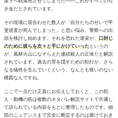
崖下へ転落死させてしまった——これがすべての引
き金だとされています。
その現場に居合わせた数人が「自分たちのせいで甲
斐巡査が死んでしまった」と思い悩み、警察への出
頭を検討し始めます。それを恐れた達栄が、
口封じ
のために彼らを次々と手にかけていった
というの
が、風林火山になぞらえた連続殺人の正体だと解説
されています。過去の罪を隠すための犯行が、さら
なる犠牲を生んでいくという、なんとも救いのない
構図なんですね。
ここで一点だけ正直にお伝えしておくと、この犯
人・動機の筋は複数のネタバレ解説サイトで共通し
て語られている内容をもとに整理したものです。細
部のニュアンスまで完全に断定するのは避けておき