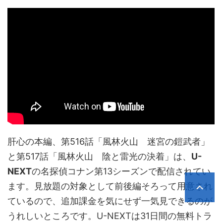
肝心の本編、第516話「風林火山 迷宮の鎧武者」
と第517話「風林火山 陰と雷光の決着」は、
U-
NEXT
の名探偵コナン第13シーズンで配信されてい
ます。見放題の対象として前後編そろって用意され
ているので、追加課金を気にせず一気見できるのが
うれしいところです。U-NEXTは31日間の無料トラ