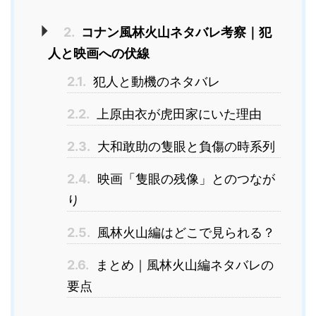
2.
コナン風林火山ネタバレ考察｜犯
人と映画への伏線
2.1.
犯人と動機のネタバレ
2.2.
上原由衣が虎田家にいた理由
2.3.
大和敢助の隻眼と負傷の時系列
2.4.
映画「隻眼の残像」とのつなが
り
2.5.
風林火山編はどこで見られる？
2.6.
まとめ｜風林火山編ネタバレの
要点