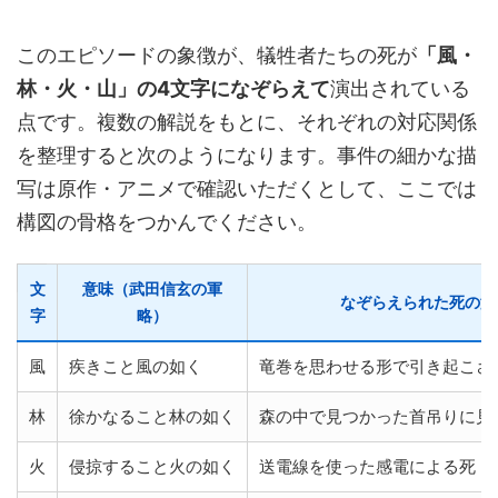
このエピソードの象徴が、犠牲者たちの死が
「風・
林・火・山」の4文字になぞらえて
演出されている
点です。複数の解説をもとに、それぞれの対応関係
を整理すると次のようになります。事件の細かな描
写は原作・アニメで確認いただくとして、ここでは
構図の骨格をつかんでください。
文
意味（武田信玄の軍
なぞらえられた死の演
字
略）
風
疾きこと風の如く
竜巻を思わせる形で引き起こさ
林
徐かなること林の如く
森の中で見つかった首吊りに見
火
侵掠すること火の如く
送電線を使った感電による死