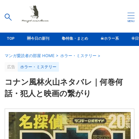
TOP
🆕今日の新刊
📚特集・まとめ
☠ホラー系
🌞
マンガ愛読者の部屋 HOME
>
ホラー・ミステリー
>
広告
ホラー・ミステリー
コナン風林火山ネタバレ｜何巻何
話・犯人と映画の繋がり