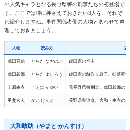
の人気キャラとなる長野県警の刑事たちの初登場で
す。ここでは特に押さえておきたい3人を、それぞ
れ紹介しますね。事件関係者側の人物とあわせて整
理しておきましょう。
人物
読み方
立
虎田直信
とらた なおのぶ
虎田家の当主
虎田義郎
とらた よしろう
虎田家の跡取り息子。転落死す
上原由衣
うえはら ゆい
元長野県警刑事。虎田義郎の妻
甲斐玄人
かい げんと
長野県警巡査。大和・由衣の恩
大和敢助（やまと かんすけ）