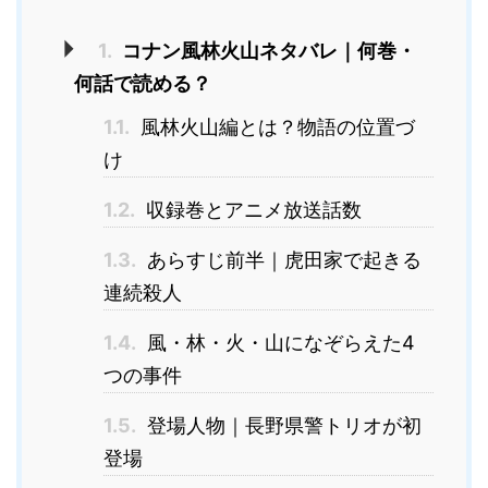
1.
コナン風林火山ネタバレ｜何巻・
何話で読める？
1.1.
風林火山編とは？物語の位置づ
け
1.2.
収録巻とアニメ放送話数
1.3.
あらすじ前半｜虎田家で起きる
連続殺人
1.4.
風・林・火・山になぞらえた4
つの事件
1.5.
登場人物｜長野県警トリオが初
登場