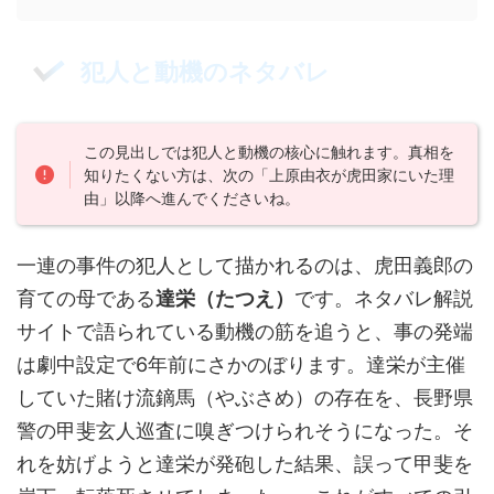
犯人と動機のネタバレ
この見出しでは犯人と動機の核心に触れます。真相を
知りたくない方は、次の「上原由衣が虎田家にいた理
由」以降へ進んでくださいね。
一連の事件の犯人として描かれるのは、虎田義郎の
育ての母である
達栄（たつえ）
です。ネタバレ解説
サイトで語られている動機の筋を追うと、事の発端
は劇中設定で6年前にさかのぼります。達栄が主催
していた賭け流鏑馬（やぶさめ）の存在を、長野県
警の甲斐玄人巡査に嗅ぎつけられそうになった。そ
れを妨げようと達栄が発砲した結果、誤って甲斐を