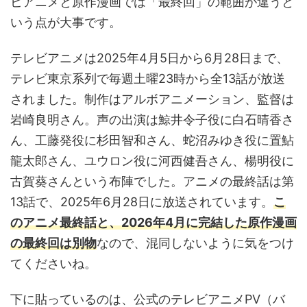
ビアニメと原作漫画では「最終回」の範囲が違うと
いう点が大事です。
テレビアニメは2025年4月5日から6月28日まで、
テレビ東京系列で毎週土曜23時から全13話が放送
されました。制作はアルボアニメーション、監督は
岩崎良明さん。声の出演は鯨井令子役に白石晴香さ
ん、工藤発役に杉田智和さん、蛇沼みゆき役に置鮎
龍太郎さん、ユウロン役に河西健吾さん、楊明役に
古賀葵さんという布陣でした。アニメの最終話は第
13話で、2025年6月28日に放送されています。
こ
のアニメ最終話と、2026年4月に完結した原作漫画
の最終回は別物
なので、混同しないように気をつけ
てくださいね。
下に貼っているのは、公式のテレビアニメPV（バ