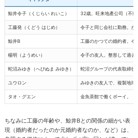
鯨井令子（くじらい れいこ）
32歳。旺来地產公司（不
工藤発（くどう はじめ）
令子と同じ会社に勤務。か
鯨井B
工藤のかつての婚約者。令
楊明（ようめい）
令子の友人。整形して過去
蛇沼みゆき（へびぬま みゆき）
蛇沼グループの代表取締役
ユウロン
みゆきの友人で、複製地球
タオ・グエン
金魚茶館で働くボーイ。
ちなみに工藤の年齢や、鯨井Bとの関係の細かい表
現（婚約者だったのか元婚約者なのか、など）は、