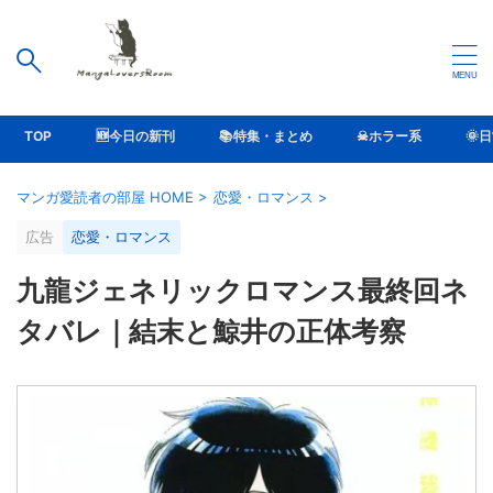
TOP
🆕今日の新刊
📚特集・まとめ
☠ホラー系
🌞
マンガ愛読者の部屋 HOME
>
恋愛・ロマンス
>
広告
恋愛・ロマンス
九龍ジェネリックロマンス最終回ネ
タバレ｜結末と鯨井の正体考察