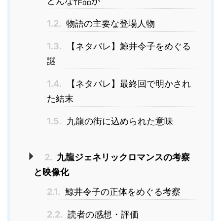
どんな作品か
1.2.
物語の主要な登場人物
1.3.
【ネタバレ】鯨井令子をめぐる
謎
1.4.
【ネタバレ】最終回で明かされ
た結末
1.5.
九龍の街に込められた意味
2.
九龍ジェネリックロマンスの考察
と映像化
2.1.
鯨井令子の正体をめぐる考察
2.2.
読者の感想・評価