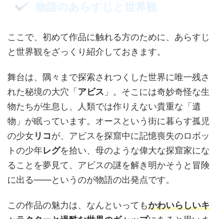
物語のあらすじと世界観
ここで、初めて作品に触れる方のために、あらすじ
と世界観をざっくり紹介しておきます。
舞台は、隅々まで探索されつくした世界に唯一残さ
れた秘境の大穴「
アビス
」。そこには奇妙奇怪な生
物たちが生息し、人類では作りえない貴重な「遺
物」が眠っています。オースという街に暮らす孤児
の少女
リコ
が、アビスを探窟中に記憶喪失のロボッ
トの少年
レグ
を拾い、母のような偉大な探窟家にな
ることを夢見て、アビスの謎を解き明かそうと冒険
に出る——というのが物語の出発点です。
この作品の魅力は、なんといっても
かわいらしいキ