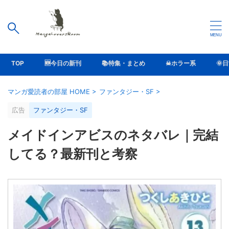
TOP
🆕今日の新刊
📚特集・まとめ
☠ホラー系
🌞
マンガ愛読者の部屋 HOME
>
ファンタジー・SF
>
広告
ファンタジー・SF
メイドインアビスのネタバレ｜完結
してる？最新刊と考察