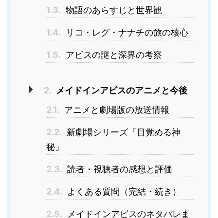
1.3.
物語のあらすじと世界観
1.4.
リコ・レグ・ナナチの旅の核心
1.5.
アビスの謎と深界の考察
2.
メイドインアビスのアニメと今後
2.1.
アニメと劇場版の放送情報
2.2.
新劇場シリーズ「目覚める神
秘」
2.3.
読者・視聴者の感想と評価
2.4.
よくある質問（完結・続き）
2.5.
メイドインアビスのネタバレま