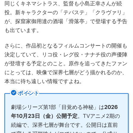
同じくキネマシトラス、監督も小島正幸さんが続
投。新キャラクターの「テパステ」「クラヴァリ」
が、探窟家御用達の酒場「滑落亭」で登場する予告
も出ています。
さらに、作品初となるフィルムコンサートの開催も
決定していて、リコ役・レグ役・ナナチ役の声優陣
が登壇する予定とのこと。原作を追ってきたファン
にとっては、映像で深界七層がどう描かれるのか、
本当に待ち遠しい情報ですよね。
ポイント
劇場シリーズ第1部「目覚める神秘」は
2026
年10月23日（金）公開予定
。TVアニメ2期の
続編で、深界七層が舞台です。公開日は直前