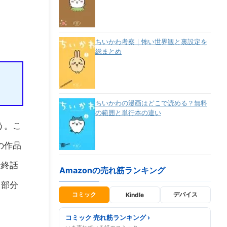
ちいかわ考察｜怖い世界観と裏設定を
総まとめ
ちいかわの漫画はどこで読める？無料
の範囲と単行本の違い
う。こ
の作品
最終話
Amazonの売れ筋ランキング
る部分
コミック
デバイス
Kindle
コミック 売れ筋ランキング ›