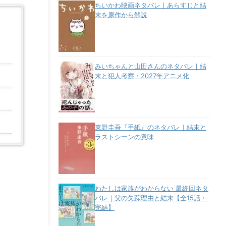
ちいかわ映画ネタバレ｜あらすじと結
末を原作から解説
みいちゃんと山田さんのネタバレ｜結
末と犯人考察・2027年アニメ化
東野圭吾『手紙』のネタバレ｜結末と
ラストシーンの意味
わたしは家族がわからない 最終回ネタ
バレ｜父の失踪理由と結末【全15話・
完結】