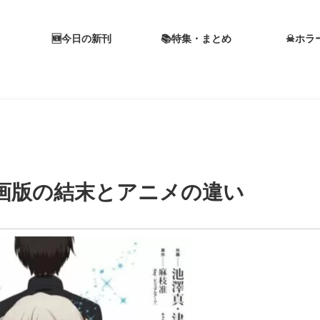
🆕今日の新刊
📚特集・まとめ
☠ホラ
画版の結末とアニメの違い