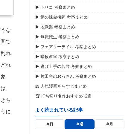
▶ トリコ 考察まとめ
▶ 鋼の錬金術師 考察まとめ
▶ 地獄楽 考察まとめ
どうな
▶ 無職転生 考察まとめ
の間で
▶ フェアリーテイル 考察まとめ
り乱れ
▶ 暗殺教室 考察まとめ
、どれ
▶ 逃げ上手の若君 考察まとめ
印象
▶ 片田舎のおっさん 考察まとめ
📖 人気漫画あらすじまとめ
では、
🏆 打ち切り名作おすすめ12選
をきち
よく読まれている記事
ように
今日
今週
今月