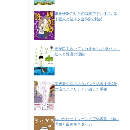
娘を妊娠させたのは誰ですかネタバレ
｜犯人と結末を全5巻で解説
妻が口をきいてくれません ネタバレ｜
結末と賛否の理由
傍観者の恋のネタバレと結末｜全4巻
の流れとアリシアが遺した手紙
ちいかわセイレーンの正体考察｜怖い
理由と最後をネタバレ