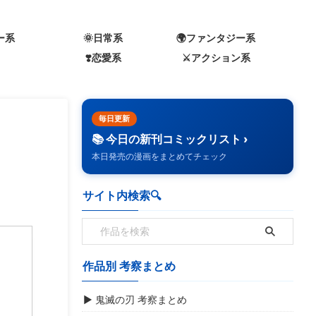
ー系
🌞日常系
🌍️ファンタジー系
❣️恋愛系
⚔️アクション系
毎日更新
📚 今日の新刊コミックリスト ›
本日発売の漫画をまとめてチェック
サイト内検索🔍️
作品別 考察まとめ
▶ 鬼滅の刃 考察まとめ