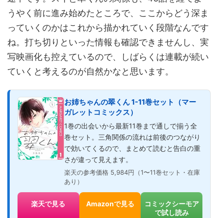
うやく前に進み始めたところで、ここからどう深ま
っていくのかはこれから描かれていく段階なんです
ね。打ち切りといった情報も確認できませんし、実
写映画化も控えているので、しばらくは連載が続い
ていくと考えるのが自然かなと思います。
お姉ちゃんの翠くん 1-11巻セット（マー
ガレットコミックス）
1巻の出会いから最新11巻まで通しで揃う全
巻セット。三角関係の流れは前後のつながり
で効いてくるので、まとめて読むと告白の重
さが違って見えます。
楽天の参考価格 5,984円（1〜11巻セット・在庫
あり）
楽天で見る
Amazonで見る
コミックシーモア
で試し読み