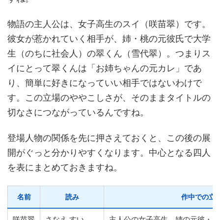
物語の主人公は、女子高生のスイ（咲苗翠）です。
彼女が惹かれていく相手が、姉・桃の元彼氏で大学
生（のちに社会人）の翠くん（雪代翠）。つまりス
イにとって翠くんは「お姉ちゃんの元カレ」であ
り、簡単に好きになっていい相手ではないわけで
す。この立場のややこしさが、そのままタイトルの
切なさにつながっているんですね。
登場人物の関係を先に押さえておくと、この後の展
開がぐっと分かりやすくなります。中心となる四人
を表にまとめておきますね。
名前
読み
作中での立
咲苗翠
さなえ すい
主人公の女子高生。姉の元彼・翠