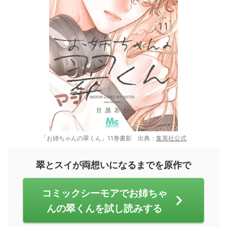
「お姉ちゃんの翠くん」11巻書影 出典：
集英社公式
翠とスイが両想いになるまでを原作で
コミックシーモアでお姉ちゃ
んの翠くんを試し読みする