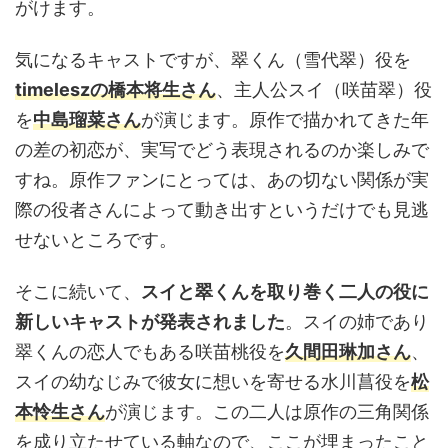
がけます。
気になるキャストですが、翠くん（雪代翠）役を
timeleszの橋本将生さん
、主人公スイ（咲苗翠）役
を
中島瑠菜さん
が演じます。原作で描かれてきた年
の差の初恋が、実写でどう表現されるのか楽しみで
すね。原作ファンにとっては、あの切ない関係が実
際の役者さんによって動き出すというだけでも見逃
せないところです。
そこに続いて、
スイと翠くんを取り巻く二人の役に
新しいキャストが発表されました
。スイの姉であり
翠くんの恋人でもある咲苗桃役を
久間田琳加さん
、
スイの幼なじみで彼女に想いを寄せる水川菖役を
松
本怜生さん
が演じます。この二人は原作の三角関係
を成り立たせている軸なので、ここが埋まったこと