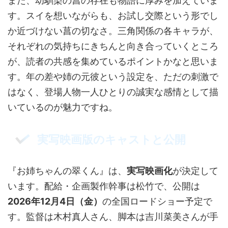
また、幼馴染の菖の存在も物語に厚みを加えていま
す。スイを想いながらも、お試し交際という形でし
か近づけない菖の切なさ。三角関係の各キャラが、
それぞれの気持ちにきちんと向き合っていくところ
が、読者の共感を集めているポイントかなと思いま
す。年の差や姉の元彼という設定を、ただの刺激で
はなく、登場人物一人ひとりの誠実な感情として描
いているのが魅力ですね。
実写映画版のキャストと公開
『お姉ちゃんの翠くん』は、
実写映画化
が決定して
います。配給・企画製作幹事は松竹で、公開は
2026年12月4日（金）
の全国ロードショー予定で
す。監督は木村真人さん、脚本は吉川菜美さんが手