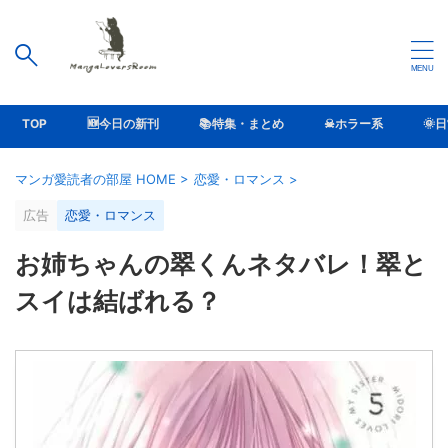
TOP
🆕今日の新刊
📚特集・まとめ
☠ホラー系
🌞
マンガ愛読者の部屋 HOME
>
恋愛・ロマンス
>
広告
恋愛・ロマンス
お姉ちゃんの翠くんネタバレ！翠と
スイは結ばれる？