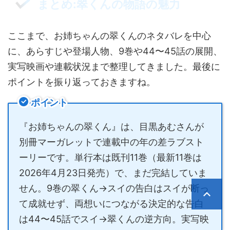
まとめ:翠くんの物語の魅力
ここまで、お姉ちゃんの翠くんのネタバレを中心
に、あらすじや登場人物、9巻や44〜45話の展開、
実写映画や連載状況まで整理してきました。最後に
ポイントを振り返っておきますね。
ポイント
『お姉ちゃんの翠くん』は、目黒あむさんが
別冊マーガレットで連載中の年の差ラブスト
ーリーです。単行本は既刊11巻（最新11巻は
2026年4月23日発売）で、まだ完結していま
せん。9巻の翠くん→スイの告白はスイが断っ
て成就せず、両想いにつながる決定的な告白
は44〜45話でスイ→翠くんの逆方向。実写映