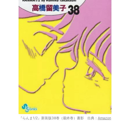
『らんま1/2』新装版38巻（最終巻）書影 出典：
Amazon