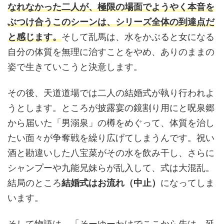
なれなかった二人が、極限の場面でようやく本音を
ぶつけ合うこのシーンは、シリーズ全体の到達点だ
と感じます。
そして乱馬は、水をかぶると女になる
自分の体質を無理に治すことをやめ、ありのままの
姿で生きていこうと決意します。
その後、天道道場では二人の結婚式が執り行われよ
うとします。ところが披露宴の鏡割り用にと呪泉郷
から届いた「男溺泉」の樽をめぐって、体質を治し
たい面々が争奪戦を繰り広げてしまうんです。祝い
酒と勘違いした八宝菜がその水を飲み干し、さらに
シャンプーや九能兄妹らが乱入して、式は大混乱。
結局のところ
結婚式はお流れ（中止）
になってしま
います。
そして物語は、「そーゆーわけでここから先は、延