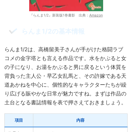
『らんま1/2』新装版1巻書影 出典：
Amazon
らんま1/2の基本情報
らんま1/2は、高橋留美子さんが手がけた格闘ラブ
コメの金字塔とも言える作品です。水をかぶると女
の子になり、お湯をかぶると男に戻るという体質を
背負った主人公・早乙女乱馬と、その許嫁である天
道あかねを中心に、個性的なキャラクターたちが繰
り広げる賑やかな日常が魅力ですね。まずは作品の
土台となる書誌情報を表で押さえておきましょう。
項目
内容