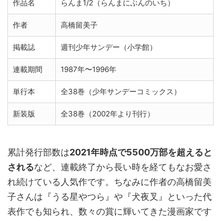
作品名
らんま1/2（らんまにぶんのいち）
作者
高橋留美子
掲載誌
週刊少年サンデー（小学館）
連載期間
1987年〜1996年
単行本
全38巻（少年サンデーコミックス）
新装版
全38巻（2002年より刊行）
累計発行部数は
2021年時点で5500万部を超えると
される
など、連載終了から長い時を経てもなお愛さ
れ続けている人気作です。ちなみに作者の高橋留美
子さんは『うる星やつら』や『犬夜叉』といった代
表作でも知られ、数々の賞に輝いてきた漫画家です