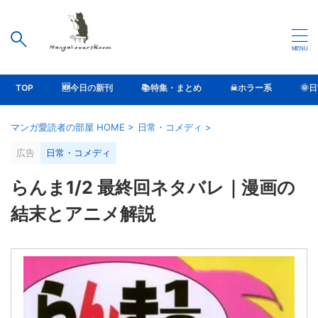
TOP
🆕今日の新刊
📚特集・まとめ
☠ホラー系
🌞
マンガ愛読者の部屋 HOME
>
日常・コメディ
>
広告
日常・コメディ
らんま1/2 最終回ネタバレ｜漫画の
結末とアニメ解説