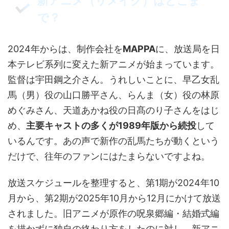
新アニメ（リメイク）はどこま
で？
2024年からは、制作会社を
MAPPA
に、放送局を日
本テレビ系列に変えた新アニメが始まっています。
監督は宇田鋼之介さん。うれしいことに、早乙女乱
馬（男）役の山口勝平さん、らんま（女）役の林原
めぐみさん、天道あかね役の日髙のり子さんをはじ
め、
主要キャストの多くが1989年版から続投
して
いるんです。あの声で新作の乱馬たちが動くという
だけで、往年のファンにはたまらないですよね。
放送スケジュールを整理すると、第1期が2024年10
月から、第2期が2025年10月から12月にかけて放送
されました。旧アニメが原作の呪泉郷編・結婚式編
を描かずに独自の終わり方をしたのに対し、新アニ