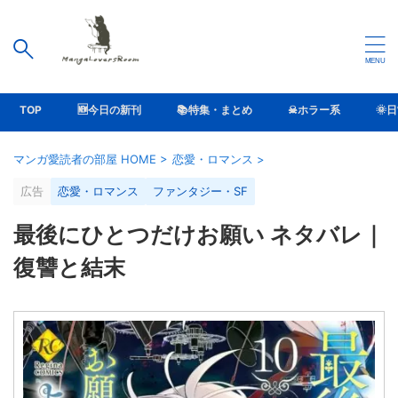
TOP
🆕今日の新刊
📚特集・まとめ
☠ホラー系
🌞
マンガ愛読者の部屋 HOME
>
恋愛・ロマンス
>
広告
恋愛・ロマンス
ファンタジー・SF
最後にひとつだけお願い ネタバレ｜
復讐と結末