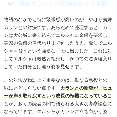
義妹カランとの対決をめぐる展開
物語のなかでも特に緊張感が高いのが、やはり義妹
カランとの対決です。あらためて整理すると、カラ
ンは大公城に乗り込んでエルシャに金銭を要求し、
実家の負債の肩代わりまで迫ったうえ、魔法でエル
シャを脅すという強硬な手段に出ました。これに対
してエルシャは毅然と拒絶し、かつての泣き寝入り
していた自分とは違う姿を見せます。
この対決が物語上で重要なのは、単なる悪役との一
戦にとどまらない点です。
カランとの衝突が、ヒュ
ーが声を取り戻すという成長の転機になっている
こ
とが、多くの読者の間で語られる大きな考察論点に
なっています。エルシャがカランに立ち向かう姿