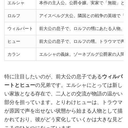
エルシャ
本作の主人公。公爵令嬢。実家で「無能」と
ロルフ
アイスベルグ大公。隣国との戦争の英雄で「
ウィルバート
前大公の息子で、ロルフの甥にあたる人物。
ヒュー
前大公の息子で、ロルフの甥。トラウマで声
カラン
エルシャの義妹。ゾーネブルグ公爵家の人間
特に注目したいのが、前大公の息子である
ウィルバ
ートとヒュー
の兄弟です。エルシャにとっては新し
い家族となる存在で、二人との交流が物語の温かい
部分を担っています。とりわけヒューは、トラウマ
が原因で声を出せない状態から始まる人物として描
かれており、彼がどう変化していくかは大きな見ど
ころのひとつになっています。