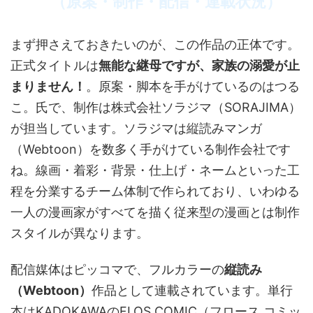
（原案・制作・配信・連載状況）
まず押さえておきたいのが、この作品の正体です。
正式タイトルは
無能な継母ですが、家族の溺愛が止
まりません！
。原案・脚本を手がけているのはつる
こ。氏で、制作は株式会社ソラジマ（SORAJIMA）
が担当しています。ソラジマは縦読みマンガ
（Webtoon）を数多く手がけている制作会社です
ね。線画・着彩・背景・仕上げ・ネームといった工
程を分業するチーム体制で作られており、いわゆる
一人の漫画家がすべてを描く従来型の漫画とは制作
スタイルが異なります。
配信媒体はピッコマで、フルカラーの
縦読み
（Webtoon）
作品として連載されています。単行
本はKADOKAWAのFLOS COMIC（フロース コミッ