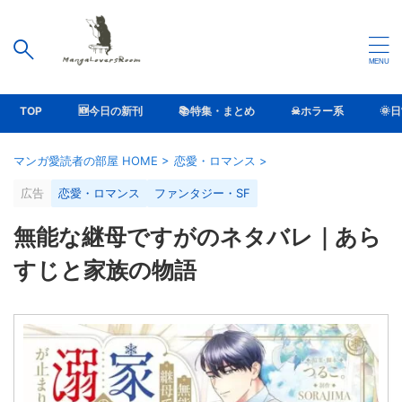
TOP
🆕今日の新刊
📚特集・まとめ
☠ホラー系
🌞
マンガ愛読者の部屋 HOME
>
恋愛・ロマンス
>
広告
恋愛・ロマンス
ファンタジー・SF
無能な継母ですがのネタバレ｜あら
すじと家族の物語