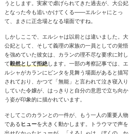
うとします。実家で虐げられてきた過去が、大公妃
となった今も追いかけてくる――エルシャにとっ
て、まさに正念場となる場面ですね。
しかしここで、エルシャは以前とは違いました。大
公妃として、そして義理の家族の一員としての覚悟
を強めていた彼女は、カランの理不尽な要求に対し
て
毅然として拒絶
します。一部の考察記事では、エ
ルシャがカランにビンタを見舞う場面があると描写
されており、かつて「無能」と言われて泣き寝入り
していた令嬢が、はっきりと自分の意思で立ち向か
う姿が印象的に描かれています。
そしてこのカランとの一件が、もう一人の重要人物
である
ヒュー
を大きく動かします。トラウマで声を
出せなかったヒューが、「えるしゃは、ぼくの、か