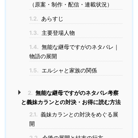
（原案・制作・配信・連載状況）
1.2.
あらすじ
1.3.
主要登場人物
1.4.
無能な継母ですがのネタバレ｜
物語の展開
1.5.
エルシャと家族の関係
2.
無能な継母ですがのネタバレ考察
と義妹カランとの対決・お得に読む方法
2.1.
義妹カランとの対決をめぐる展
開
2.2.
今後の展開と結末の行方