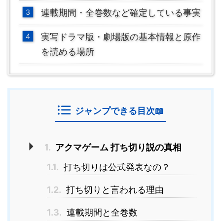
連載期間・全巻数など確定している事実
実写ドラマ版・劇場版の基本情報と原作
を読める場所
ジャンプできる目次📖
1.
アクマゲーム 打ち切り説の真相
1.1.
打ち切りは公式発表なの？
1.2.
打ち切りと言われる理由
1.3.
連載期間と全巻数