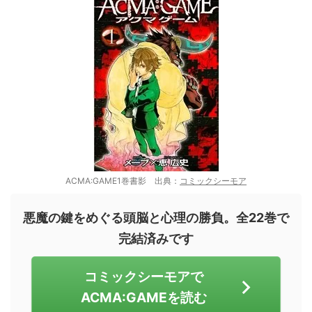
ACMA:GAME1巻書影 出典：
コミックシーモア
悪魔の鍵をめぐる頭脳と心理の勝負。全22巻で
完結済みです
コミックシーモアで
ACMA:GAMEを読む