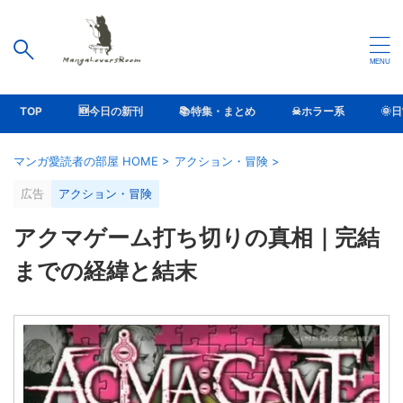
TOP
🆕今日の新刊
📚特集・まとめ
☠ホラー系
🌞
マンガ愛読者の部屋 HOME
>
アクション・冒険
>
広告
アクション・冒険
アクマゲーム打ち切りの真相｜完結
までの経緯と結末