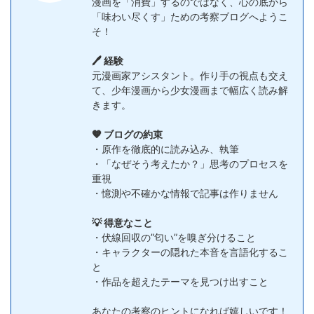
漫画を「消費」するのではなく、心の底から
「味わい尽くす」ための考察ブログへようこ
そ！
🖊️ 経験
元漫画家アシスタント。作り手の視点も交え
て、少年漫画から少女漫画まで幅広く読み解
きます。
🧡 ブログの約束
・原作を徹底的に読み込み、執筆
・「なぜそう考えたか？」思考のプロセスを
重視
・憶測や不確かな情報で記事は作りません
💡 得意なこと
・伏線回収の”匂い”を嗅ぎ分けること
・キャラクターの隠れた本音を言語化するこ
と
・作品を超えたテーマを見つけ出すこと
あなたの考察のヒントになれば嬉しいです！