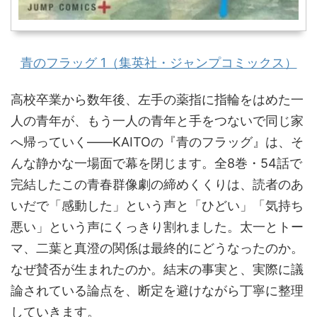
青のフラッグ 1（集英社・ジャンプコミックス）
高校卒業から数年後、左手の薬指に指輪をはめた一
人の青年が、もう一人の青年と手をつないで同じ家
へ帰っていく——KAITOの『青のフラッグ』は、そ
んな静かな一場面で幕を閉じます。全8巻・54話で
完結したこの青春群像劇の締めくくりは、読者のあ
いだで「感動した」という声と「ひどい」「気持ち
悪い」という声にくっきり割れました。太一とトー
マ、二葉と真澄の関係は最終的にどうなったのか。
なぜ賛否が生まれたのか。結末の事実と、実際に議
論されている論点を、断定を避けながら丁寧に整理
していきます。