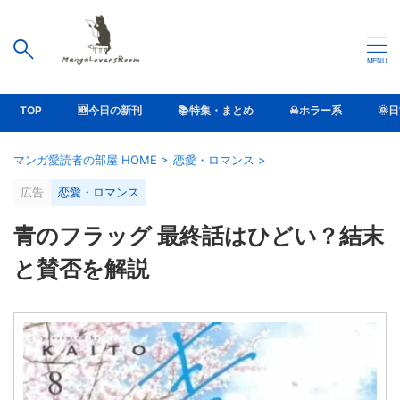
TOP
🆕今日の新刊
📚特集・まとめ
☠ホラー系
🌞
マンガ愛読者の部屋 HOME
>
恋愛・ロマンス
>
広告
恋愛・ロマンス
青のフラッグ 最終話はひどい？結末
と賛否を解説