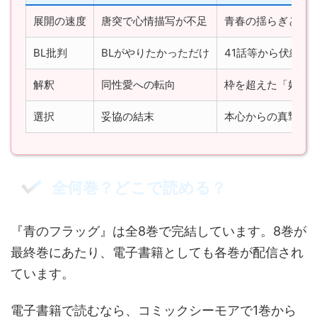
展開の速度
唐突で心情描写が不足
青春の揺らぎとし
BL批判
BLがやりたかっただけ
41話等から伏線が
解釈
同性愛への転向
枠を超えた「好き
選択
妥協の結末
本心からの真摯な
全何巻？どこで読める？
『青のフラッグ』は全8巻で完結しています。8巻が
最終巻にあたり、電子書籍としても各巻が配信され
ています。
電子書籍で読むなら、コミックシーモアで1巻から