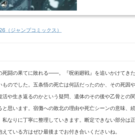
 26（ジャンプコミックス）
の死闘の果てに敗れる——。『呪術廻戦』を追いかけてき
ものでした。五条悟の死亡は何話だったのか、その死因や
復活や生き返るのかという疑問、遺体のその後や乙骨との
ると思います。宿儺への敗北の理由や死亡シーンの意味、
、私なりに丁寧に整理していきます。断定できない部分は
抱えている方はぜひ最後までお付き合いくださいね。