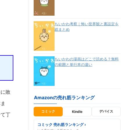
ちいかわ考察｜怖い世界観と裏設定を
総まとめ
ちいかわの漫画はどこで読める？無料
の範囲と単行本の違い
儺に敗
Amazonの売れ筋ランキング
体ま
コミック
デバイス
Kindle
せて丁
コミック 売れ筋ランキング ›