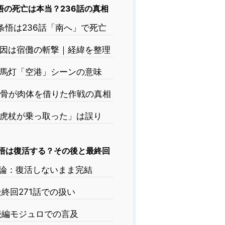
悟の死亡は本当？236話の真相
条悟は236話「南へ」で死亡
因は宿儺の斬撃｜経緯を整理
馬灯「空港」シーンの意味
骨が肉体を借りた作戦の真相
虎杖が乗っ取った」は誤り
悟は復活する？その後と最終回
論：復活しないまま完結
終回271話での扱い
編モジュロでの言及