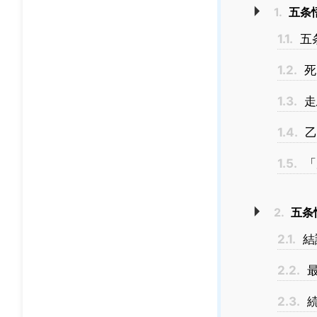
1.
五条
1.1.
五
1.2.
死
1.3.
走
1.4.
乙
1.5.
「
2.
五条
2.1.
結
2.2.
最
2.3.
続