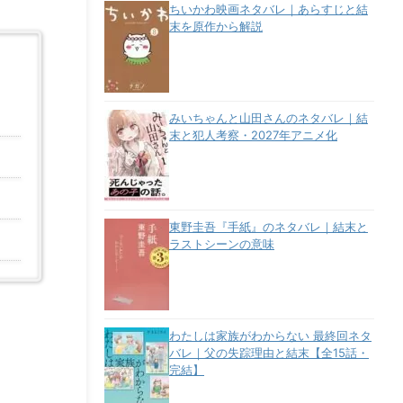
ちいかわ映画ネタバレ｜あらすじと結
末を原作から解説
みいちゃんと山田さんのネタバレ｜結
末と犯人考察・2027年アニメ化
東野圭吾『手紙』のネタバレ｜結末と
ラストシーンの意味
わたしは家族がわからない 最終回ネタ
バレ｜父の失踪理由と結末【全15話・
完結】