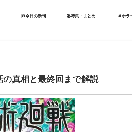
🆕今日の新刊
📚特集・まとめ
☠ホラ
話の真相と最終回まで解説