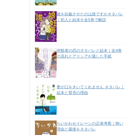
娘を妊娠させたのは誰ですかネタバレ
｜犯人と結末を全5巻で解説
傍観者の恋のネタバレと結末｜全4巻
の流れとアリシアが遺した手紙
妻が口をきいてくれません ネタバレ｜
結末と賛否の理由
ちいかわセイレーンの正体考察｜怖い
理由と最後をネタバレ