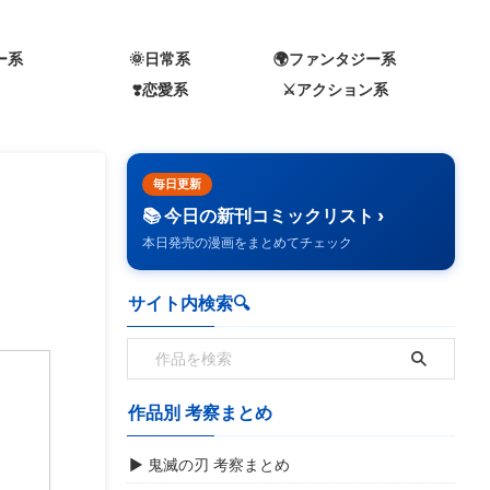
ー系
🌞日常系
🌍️ファンタジー系
❣️恋愛系
⚔️アクション系
毎日更新
📚 今日の新刊コミックリスト ›
本日発売の漫画をまとめてチェック
サイト内検索🔍️
作品別 考察まとめ
▶ 鬼滅の刃 考察まとめ