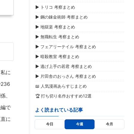
▶ トリコ 考察まとめ
▶ 鋼の錬金術師 考察まとめ
▶ 地獄楽 考察まとめ
▶ 無職転生 考察まとめ
▶ フェアリーテイル 考察まとめ
▶ 暗殺教室 考察まとめ
▶ 逃げ上手の若君 考察まとめ
た私に
▶ 片田舎のおっさん 考察まとめ
236
📖 人気漫画あらすじまとめ
関係、
🏆 打ち切り名作おすすめ12選
続編で
よく読まれている記事
正直に
今日
今週
今月