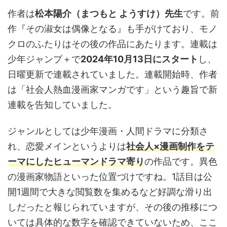
作者は
松本陽介（まつもと ようすけ）先生
です。前
作『その淑女は偶像となる』も手がけており、モノ
クロのふたりはその後の作品にあたります。連載は
少年ジャンプ＋で
2024年10月13日にスタート
し、
日曜更新で連載されていました。連載開始時、作者
は「社会人熱血漫画家マンガです」という趣旨で新
連載を告知していました。
ジャンルとしては少年漫画・人間ドラマに分類さ
れ、恋愛メインというよりは
社会人×漫画制作をテ
ーマにしたヒューマンドラマ寄り
の作品です。異色
の漫画家物語といった位置づけですね。1話目は公
開1週間で大きな閲覧数を集めるなど好調な滑り出
しだったと報じられていますが、その後の推移につ
いては具体的な数字を確認できていないため、ここ