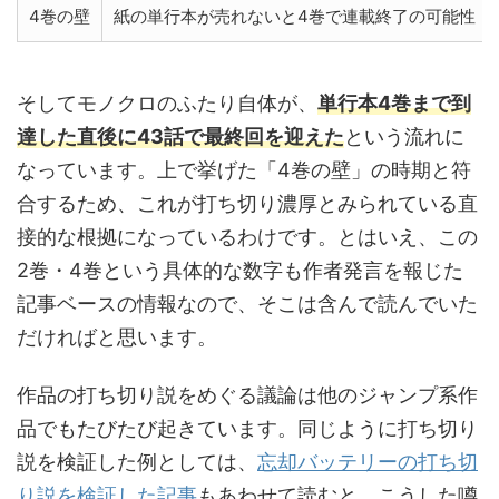
4巻の壁
紙の単行本が売れないと4巻で連載終了の可能性
そしてモノクロのふたり自体が、
単行本4巻まで到
達した直後に43話で最終回を迎えた
という流れに
なっています。上で挙げた「4巻の壁」の時期と符
合するため、これが打ち切り濃厚とみられている直
接的な根拠になっているわけです。とはいえ、この
2巻・4巻という具体的な数字も作者発言を報じた
記事ベースの情報なので、そこは含んで読んでいた
だければと思います。
作品の打ち切り説をめぐる議論は他のジャンプ系作
品でもたびたび起きています。同じように打ち切り
説を検証した例としては、
忘却バッテリーの打ち切
り説を検証した記事
もあわせて読むと、こうした噂