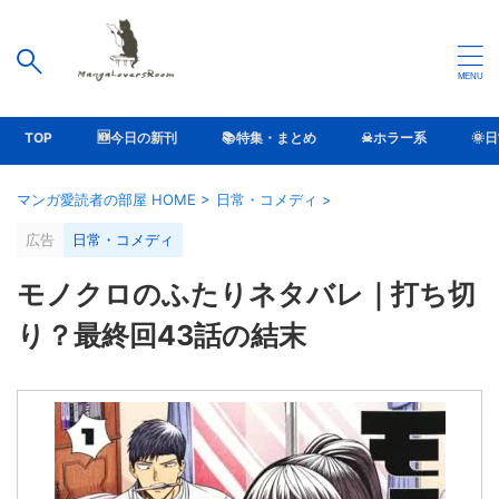
TOP
🆕今日の新刊
📚特集・まとめ
☠ホラー系
🌞
マンガ愛読者の部屋 HOME
>
日常・コメディ
>
広告
日常・コメディ
モノクロのふたりネタバレ｜打ち切
り？最終回43話の結末