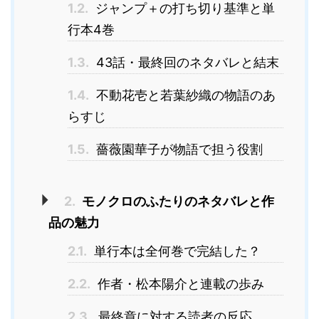
1.2.
ジャンプ＋の打ち切り基準と単
行本4巻
1.3.
43話・最終回のネタバレと結末
1.4.
不動花壱と若葉紗織の物語のあ
らすじ
1.5.
薔薇園華子が物語で担う役割
2.
モノクロのふたりのネタバレと作
品の魅力
2.1.
単行本は全何巻で完結した？
2.2.
作者・松本陽介と連載の歩み
2.3.
最終章に対する読者の反応