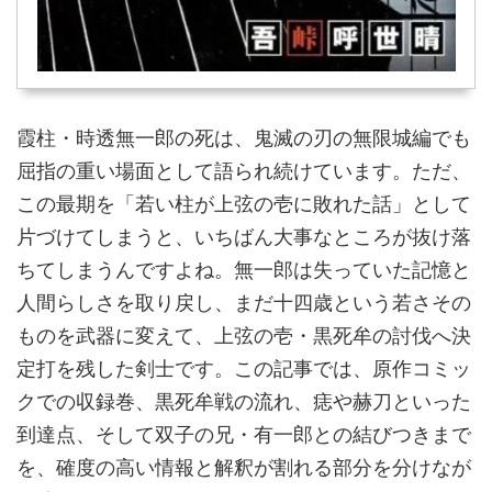
霞柱・時透無一郎の死は、鬼滅の刃の無限城編でも
屈指の重い場面として語られ続けています。ただ、
この最期を「若い柱が上弦の壱に敗れた話」として
片づけてしまうと、いちばん大事なところが抜け落
ちてしまうんですよね。無一郎は失っていた記憶と
人間らしさを取り戻し、まだ十四歳という若さその
ものを武器に変えて、上弦の壱・黒死牟の討伐へ決
定打を残した剣士です。この記事では、原作コミッ
クでの収録巻、黒死牟戦の流れ、痣や赫刀といった
到達点、そして双子の兄・有一郎との結びつきまで
を、確度の高い情報と解釈が割れる部分を分けなが