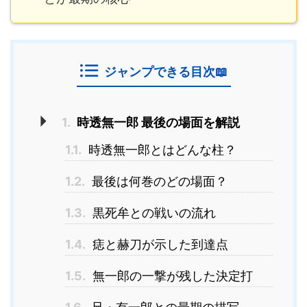
ジャンプできる目次📖
1.
時透無一郎 最後の場面を解説
1.1.
時透無一郎とはどんな柱？
1.2.
最後は何巻のどの場面？
1.3.
黒死牟との戦いの流れ
1.4.
痣と赫刀が示した到達点
1.5.
無一郎の一撃が残した決定打