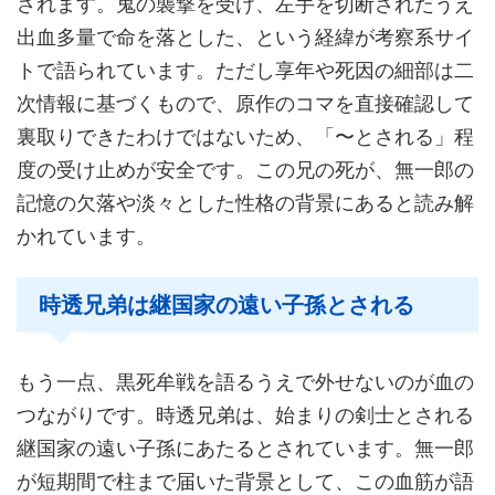
されます。鬼の襲撃を受け、左手を切断されたうえ
出血多量で命を落とした、という経緯が考察系サイ
トで語られています。ただし享年や死因の細部は二
次情報に基づくもので、原作のコマを直接確認して
裏取りできたわけではないため、「〜とされる」程
度の受け止めが安全です。この兄の死が、無一郎の
記憶の欠落や淡々とした性格の背景にあると読み解
かれています。
時透兄弟は継国家の遠い子孫とされる
もう一点、黒死牟戦を語るうえで外せないのが血の
つながりです。時透兄弟は、始まりの剣士とされる
継国家の遠い子孫にあたるとされています。無一郎
が短期間で柱まで届いた背景として、この血筋が語