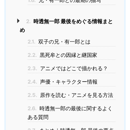
1.6.
兄・有一郎との最期の描写
2.
時透無一郎 最後をめぐる情報まと
め
2.1.
双子の兄・有一郎とは
2.2.
黒死牟との因縁と継国家
2.3.
アニメではどこで描かれる？
2.4.
声優・キャラクター情報
2.5.
原作を読む・アニメを見る方法
2.6.
時透無一郎の最後に関するよく
ある質問