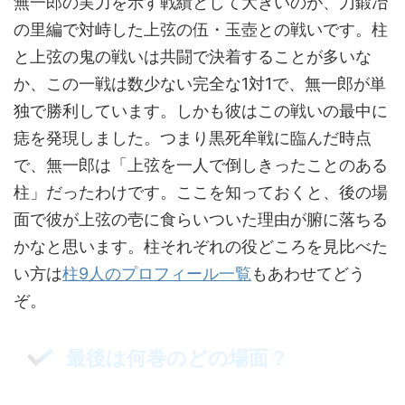
無一郎の実力を示す戦績として大きいのが、刀鍛冶
の里編で対峙した上弦の伍・玉壺との戦いです。柱
と上弦の鬼の戦いは共闘で決着することが多いな
か、この一戦は数少ない完全な1対1で、無一郎が単
独で勝利しています。しかも彼はこの戦いの最中に
痣を発現しました。つまり黒死牟戦に臨んだ時点
で、無一郎は「上弦を一人で倒しきったことのある
柱」だったわけです。ここを知っておくと、後の場
面で彼が上弦の壱に食らいついた理由が腑に落ちる
かなと思います。柱それぞれの役どころを見比べた
い方は
柱9人のプロフィール一覧
もあわせてどう
ぞ。
最後は何巻のどの場面？