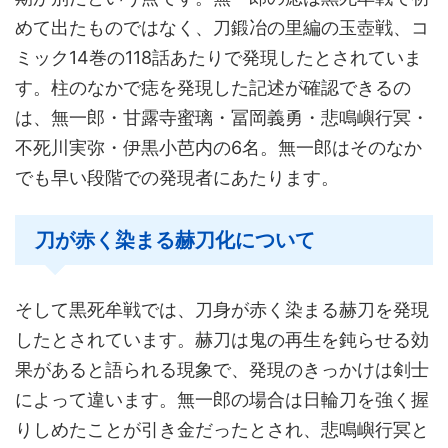
めて出たものではなく、刀鍛冶の里編の玉壺戦、コ
ミック14巻の118話あたりで発現したとされていま
す。柱のなかで痣を発現した記述が確認できるの
は、無一郎・甘露寺蜜璃・冨岡義勇・悲鳴嶼行冥・
不死川実弥・伊黒小芭内の6名。無一郎はそのなか
でも早い段階での発現者にあたります。
刀が赤く染まる赫刀化について
そして黒死牟戦では、刀身が赤く染まる赫刀を発現
したとされています。赫刀は鬼の再生を鈍らせる効
果があると語られる現象で、発現のきっかけは剣士
によって違います。無一郎の場合は日輪刀を強く握
りしめたことが引き金だったとされ、悲鳴嶼行冥と