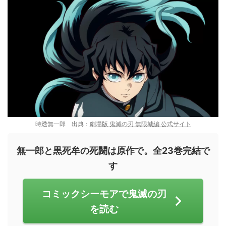
時透無一郎 出典：
劇場版 鬼滅の刃 無限城編 公式サイト
無一郎と黒死牟の死闘は原作で。全23巻完結で
す
コミックシーモアで鬼滅の刃
を読む