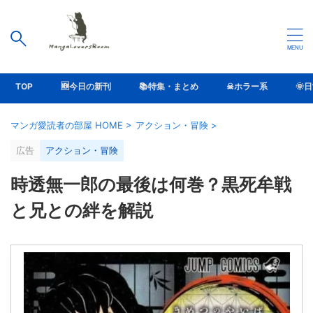
TOP
🆕今日の新刊
📚特集・まとめ
☠ホラー系
🌞
マンガ愛読者の部屋 HOME
>
アクション・冒険
>
広告
アクション・冒険
時透無一郎の最後は何巻？黒死牟戦
と兄との絆を解説