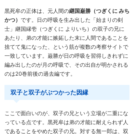
黒死牟の正体は、元人間の
継国巌勝（つぎくに みち
かつ）
です。日の呼吸を生み出した「始まりの剣
士」継国縁壱（つぎくに よりいち）の双子の兄に
あたり、弟の才能に嫉妬した末に人間であることを
捨てて鬼になった、という筋が複数の考察サイトで
一致しています。巌勝が日の呼吸を習得しきれずに
編み出したのが月の呼吸で、その出自が明かされる
のは20巻前後の過去編です。
双子と双子がぶつかった因縁
ここで面白いのが、双子の兄という立場が二重にな
っている点です。黒死牟は弟の才能に耐えられず人
であることをやめた双子の兄。対する無一郎は、双