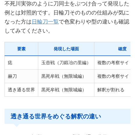
不死川実弥のように刀同士をぶつけ合って発現した
例とは対照的です。日輪刀そのものの仕組みが気に
なった方は
日輪刀一覧
で色変わりや型の違いも確認
してみてください。
要素
発現した場面
確度
痣
玉壺戦（刀鍛冶の里編）
複数の考察サイト
赫刀
黒死牟戦（無限城編）
複数の考察サイト
透き通る世界
黒死牟戦（無限城編）
解釈が割れる
透き通る世界をめぐる解釈の違い