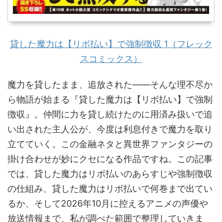
貸した魔力は【リボ払い】で強制徴収 1（フレック
スコミックス）
魔力を貸したまま、追放された——そんな理不尽か
ら物語が始まる『貸した魔力は【リボ払い】で強制
徴収』。仲間に力を貸し続けたのに用済み扱いで追
い出された主人公が、今度は利息付きで魔力を取り
立てていく。この金融ネタと異世界ファンタジーの
掛け合わせが妙にクセになる作品ですね。この記事
では、貸した魔力はリボ払いのあらすじや強制徴収
の仕組み、貸した魔力はリボ払いで何巻まで出てい
るか、そして2026年10月に控えるアニメの声優や
放送情報まで、私が調べた範囲で整理していきま