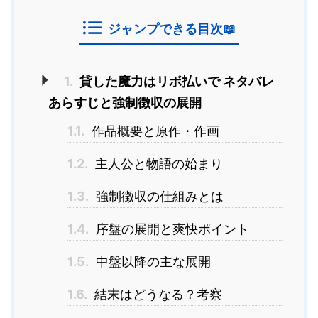
ジャンプできる目次📖
1.
貸した魔力はリボ払いで ネタバレ
あらすじと強制徴収の展開
1.1.
作品概要と原作・作画
1.2.
主人公と物語の始まり
1.3.
強制徴収の仕組みとは
1.4.
序盤の展開と爽快ポイント
1.5.
中盤以降の主な展開
1.6.
結末はどうなる？考察