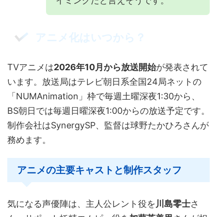
イミングだと言えそうです。
アニメ化はいつから？
TVアニメは
2026年10月から放送開始
が発表されて
います。放送局はテレビ朝日系全国24局ネットの
「NUMAnimation」枠で毎週土曜深夜1:30から、
BS朝日では毎週日曜深夜1:00からの放送予定です。
制作会社はSynergySP、監督は球野たかひろさんが
務めます。
アニメの主要キャストと制作スタッフ
気になる声優陣は、主人公レント役を
川島零士
さ