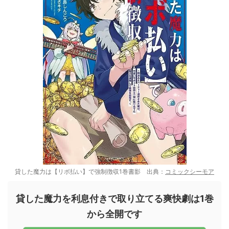
貸した魔力は【リボ払い】で強制徴収1巻書影 出典：
コミックシーモア
貸した魔力を利息付きで取り立てる爽快劇は1巻
から全開です