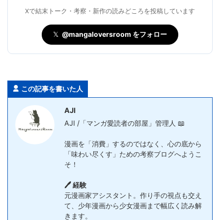
Xで結末トーク・考察・新作の読みどころを投稿しています
𝕏
@mangaloversroom をフォロー
この記事を書いた人
AJI
AJI /「マンガ愛読者の部屋」管理人 📖
漫画を「消費」するのではなく、心の底から
「味わい尽くす」ための考察ブログへようこ
そ！
🖊️ 経験
元漫画家アシスタント。作り手の視点も交え
て、少年漫画から少女漫画まで幅広く読み解
きます。