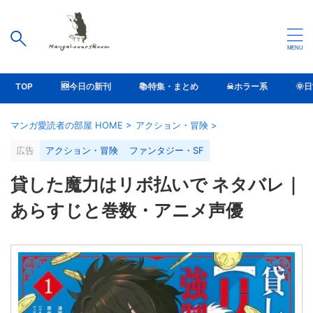
TOP
🆕今日の新刊
📚特集・まとめ
☠ホラー系
🌞
マンガ愛読者の部屋 HOME
>
アクション・冒険
>
広告
アクション・冒険
ファンタジー・SF
貸した魔力はリボ払いで ネタバレ｜
あらすじと巻数・アニメ声優