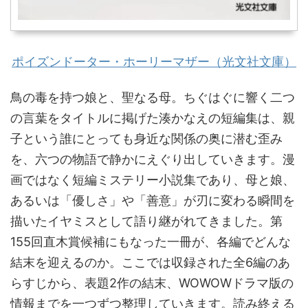
ポイズンドーター・ホーリーマザー（光文社文庫）
鳥の毒を持つ娘と、聖なる母。ちぐはぐに響く二つ
の言葉をタイトルに掲げた湊かなえの短編集は、親
子という誰にとっても身近な関係の奥に潜む歪み
を、六つの物語で静かにえぐり出していきます。漫
画ではなく短編ミステリー小説集であり、母と娘、
あるいは「優しさ」や「善意」が刃に変わる瞬間を
描いたイヤミスとして語り継がれてきました。第
155回直木賞候補にもなった一冊が、各編でどんな
結末を迎えるのか。ここでは収録された全6編のあ
らすじから、表題2作の結末、WOWOWドラマ版の
情報までを一つずつ整理していきます。読み終える