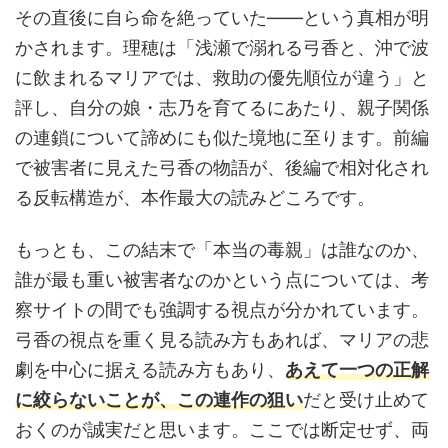
その直後に自ら命を絶っていた——という真相が明
かされます。理穂は「浅瀬で溺れる弓香と、沖で波
に飲まれるマリアでは、救助の優先順位が違う」と
評し、自分の娘・志乃を育てるにあたり、親子関係
の連鎖について諦めにも似た境地に至ります。前編
で被害者に見えた弓香の物語が、後編で相対化され
る反転構造が、本作最大の読みどころです。
もっとも、この結末で「本当の毒親」は誰なのか、
誰が最も重い被害者なのかという点については、考
察サイトの間でも強調する視点が分かれています。
弓香の視点を重く見る読み方もあれば、マリアの悲
劇を中心に据える読み方もあり、
あえて一つの正解
に絞らないことが、この連作の狙い
だと受け止めて
おくのが誠実だと思います。ここでは断定せず、両