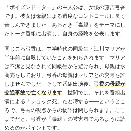
「ポイズンドーター」の主人公は、女優の藤吉弓香
です。彼女は母親による過度なコントロールに長く
苦しんできました。あるとき「毒親」をテーマにし
たトーク番組に出演し、自身の経験を公表します。
同じころ弓香は、中学時代の同級生・江川マリアが
半年前に自殺していたことを知らされます。マリア
は不潔と見なされて同級生から避けられ、母親は水
商売をしており、弓香の母親はマリアとの交際を許
しませんでした。そして番組出演後、
弓香の母親が
交通事故で亡くなります
。世間では、それを番組出
演による「ショック死」だと噂する——というとこ
ろで、弓香の視点からの物語は閉じられます。ここ
までだと、弓香が「毒親」の被害者であるように読
めるのがポイントです。