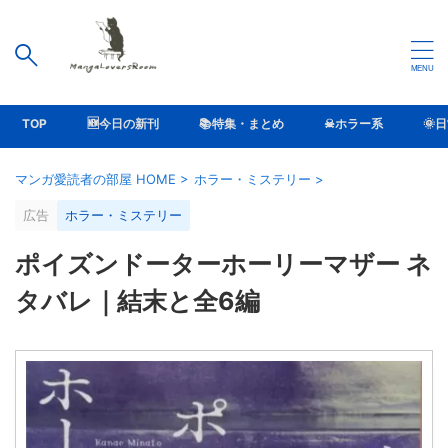
TOP
🆕今日の新刊
📚特集・まとめ
☠ホラー系
🌞
マンガ愛読者の部屋 HOME
>
ホラー・ミステリー
>
広告
ホラー・ミステリー
ポイズンドーターホーリーマザー ネ
タバレ｜結末と全6編