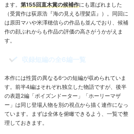
ます。
第155回直木賞の候補作
にも選ばれました
（受賞作は荻原浩『海の見える理髪店』）。同回に
は原田マハや米澤穂信らの作品も並んでおり、候補
作の顔ぶれからも作品の評価の高さがうかがえま
す。
収録短編の全6編一覧
本作には性質の異なる6つの短編が収められていま
す。前半4編はそれぞれ独立した物語ですが、後半
の表題2編「ポイズンドーター」「ホーリーマザ
ー」は同じ登場人物を別の視点から描く連作になっ
ています。まずは全体を俯瞰できるよう、一覧で整
理しておきます。