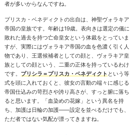
者が多いからなんですね。
プリスカ・ベネディクトの出自は、神聖ヴォラキア
帝国の皇族です。年齢は19歳。表向きは選定の儀に
敗れた過去を持つ亡命皇女という体裁をとっていま
すが、実際にはヴォラキア帝国の血を色濃く引く人
物であり、王選候補者としての顔と、ヴォラキア皇
族としての顔という、二重の正体を持っているわけ
です。
プリシラ＝プリスカ・ベネディクト
という等
式を頭に入れておくと、彼女の言動の端々に感じる
帝国仕込みの苛烈さや誇り高さが、すっと腑に落ち
ると思います。「血染めの花嫁」という異名を持
ち、加護は日輪の加護——設定を並べるだけでも、
ただ者ではない気配が漂ってきますね。