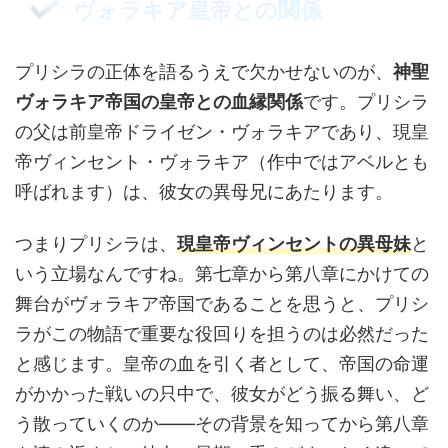
ヴォラキア皇帝との関係
プリシラの正体を語るうえで欠かせないのが、
神聖
ヴォラキア帝国の皇帝との血縁関係
です。プリシラ
の父は前皇帝ドライゼン・ヴォラキアであり、現皇
帝ヴィンセント・ヴォラキア（作中ではアベルとも
呼ばれます）は、彼女の異母兄にあたります。
つまりプリシラは、
現皇帝ヴィンセントの異母妹
と
いう立場なんですね。第七章から第八章にかけての
舞台がヴォラキア帝国であることを思うと、プリシ
ラがこの物語で重要な役回りを担うのは必然だった
と感じます。皇帝の血を引く者として、帝国の命運
がかかった戦いの只中で、彼女がどう振る舞い、ど
う散っていくのか——その背景を知ってから第八章