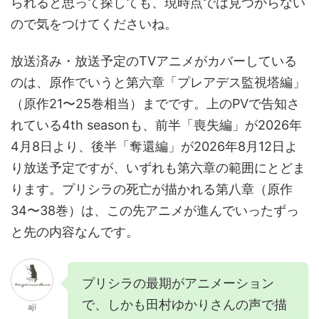
られると思って探しても、現時点では見つからない
ので気をつけてくださいね。
放送済み・放送予定のTVアニメがカバーしている
のは、原作でいうと第六章「プレアデス監視塔編」
（原作21〜25巻相当）までです。上のPVで告知さ
れている4th seasonも、前半「喪失編」が2026年
4月8日より、後半「奪還編」が2026年8月12日よ
り放送予定ですが、いずれも第六章の範囲にとどま
ります。プリシラの死亡が描かれる第八章（原作
34〜38巻）は、この先アニメが進んでいったずっ
と先の内容なんです。
プリシラの最期がアニメーション
で、しかも田村ゆかりさんの声で描
aji