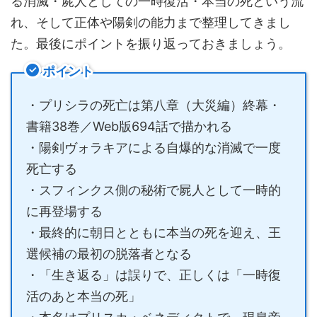
る消滅・屍人としての一時復活・本当の死という流
れ、そして正体や陽剣の能力まで整理してきまし
た。最後にポイントを振り返っておきましょう。
ポイント
・プリシラの死亡は第八章（大災編）終幕・
書籍38巻／Web版694話で描かれる
・陽剣ヴォラキアによる自爆的な消滅で一度
死亡する
・スフィンクス側の秘術で屍人として一時的
に再登場する
・最終的に朝日とともに本当の死を迎え、王
選候補の最初の脱落者となる
・「生き返る」は誤りで、正しくは「一時復
活のあと本当の死」