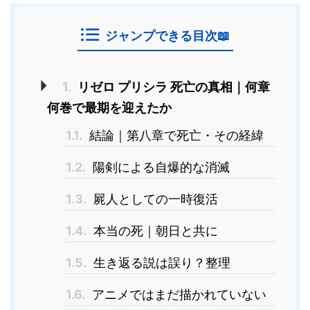
ジャンプできる目次📖
1.
リゼロ プリシラ 死亡の真相｜何章
何巻で最期を迎えたか
1.1.
結論｜第八章で死亡・その経緯
1.2.
陽剣による自爆的な消滅
1.3.
屍人としての一時復活
1.4.
本当の死｜朝日と共に
1.5.
生き返る説は誤り？整理
1.6.
アニメではまだ描かれていない