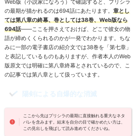
Web版（小説家になろう）で確認すると、プリシラ
の最期が描かれるのは694話にあたります。
章とし
ては第八章の終幕、巻としては38巻、Web版なら
694話
——ここを押さえておけば、どこで彼女の物
語が締めくくられるのかが一発でわかります。ちな
みに一部の電子書店の紹介文では38巻を「第七章」
と表記しているものもありますが、作者本人のWeb
版原文では明確に第八章終幕とされているので、こ
の記事では第八章として扱っています。
陽剣による自爆的な消滅
ここから先はプリシラの最期に直接触れる重大なネタ
バレを含みます。結末を自分の目で確かめたい方は、
この見出しを飛ばして読み進めてくださいね。