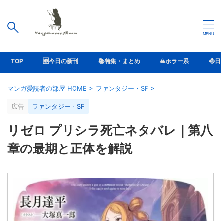
TOP
🆕今日の新刊
📚特集・まとめ
☠ホラー系
🌞
マンガ愛読者の部屋 HOME
>
ファンタジー・SF
>
広告
ファンタジー・SF
リゼロ プリシラ死亡ネタバレ｜第八
章の最期と正体を解説