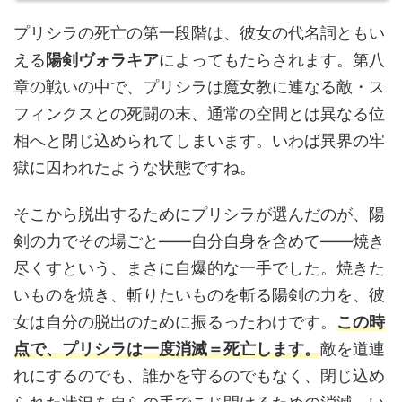
プリシラの死亡の第一段階は、彼女の代名詞ともい
える
陽剣ヴォラキア
によってもたらされます。第八
章の戦いの中で、プリシラは魔女教に連なる敵・ス
フィンクスとの死闘の末、通常の空間とは異なる位
相へと閉じ込められてしまいます。いわば異界の牢
獄に囚われたような状態ですね。
そこから脱出するためにプリシラが選んだのが、陽
剣の力でその場ごと——自分自身を含めて——焼き
尽くすという、まさに自爆的な一手でした。焼きた
いものを焼き、斬りたいものを斬る陽剣の力を、彼
女は自分の脱出のために振るったわけです。
この時
点で、プリシラは一度消滅＝死亡します。
敵を道連
れにするのでも、誰かを守るのでもなく、閉じ込め