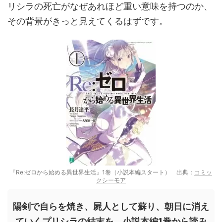
リシラの死亡がなぜあれほど重い意味を持つのか、
その背景がきっと見えてくるはずです。
『Re:ゼロから始める異世界生活』1巻（小説本編スタート） 出典：
コミッ
クシーモア
陽剣で自らを焼き、屍人として蘇り、朝日に消え
ていくプリシラの結末を、小説本編1巻から読み