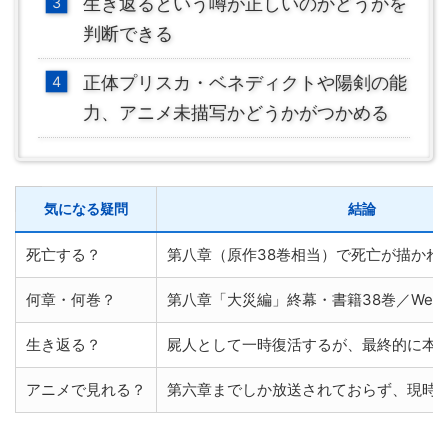
生き返るという噂が正しいのかどうかを
判断できる
正体プリスカ・ベネディクトや陽剣の能
力、アニメ未描写かどうかがつかめる
気になる疑問
結論
死亡する？
第八章（原作38巻相当）で死亡が描かれ
何章・何巻？
第八章「大災編」終幕・書籍38巻／Web版
生き返る？
屍人として一時復活するが、最終的に本
アニメで見れる？
第六章までしか放送されておらず、現時