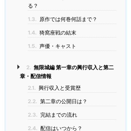
る？
1.3.
原作では何巻何話まで？
1.4.
猗窩座戦の結末
1.5.
声優・キャスト
2.
無限城編 第一章の興行収入と第二
章・配信情報
2.1.
興行収入と受賞歴
2.2.
第二章の公開日は？
2.3.
完結までの流れ
2.4.
配信はいつから？