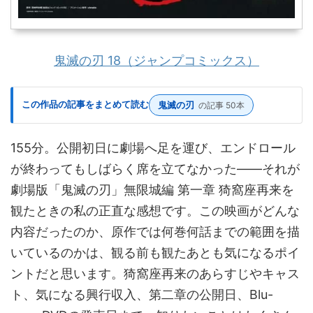
鬼滅の刃 18（ジャンプコミックス）
この作品の記事をまとめて読む
鬼滅の刃
の記事 50本
155分。公開初日に劇場へ足を運び、エンドロール
が終わってもしばらく席を立てなかった——それが
劇場版「鬼滅の刃」無限城編 第一章 猗窩座再来を
観たときの私の正直な感想です。この映画がどんな
内容だったのか、原作では何巻何話までの範囲を描
いているのかは、観る前も観たあとも気になるポイ
ントだと思います。猗窩座再来のあらすじやキャス
ト、気になる興行収入、第二章の公開日、Blu-