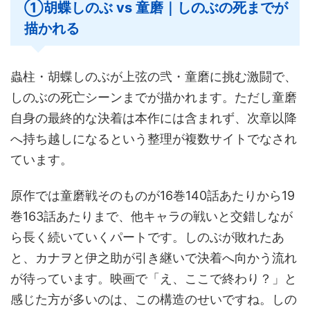
①胡蝶しのぶ vs 童磨｜しのぶの死までが
描かれる
蟲柱・胡蝶しのぶが上弦の弐・童磨に挑む激闘で、
しのぶの死亡シーンまでが描かれます。ただし童磨
自身の最終的な決着は本作には含まれず、次章以降
へ持ち越しになるという整理が複数サイトでなされ
ています。
原作では童磨戦そのものが16巻140話あたりから19
巻163話あたりまで、他キャラの戦いと交錯しなが
ら長く続いていくパートです。しのぶが敗れたあ
と、カナヲと伊之助が引き継いで決着へ向かう流れ
が待っています。映画で「え、ここで終わり？」と
感じた方が多いのは、この構造のせいですね。しの