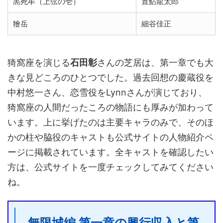
黒死牟（上弦の壱）
置鮎龍太郎
獪岳
細谷佳正
猗窩座を演じる
石田彰
さんの芝居は、第一章でも大
きな見どころのひとつでした。過去回想の慶蔵役を
中村悠一さん、恋雪役をLynnさんが演じており、
猗窩座の人間だったころの物語にも厚みが加わって
います。上に挙げたのは主要キャラのみで、そのほ
かの柱や脇役のキャストも公式サイトの人物紹介ペ
ージに掲載されています。全キャストを確認したい
方は、公式サイトを一度チェックしてみてください
ね。
無限城編 第一章の興行収入と第