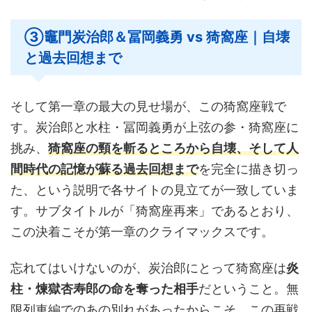
③竈門炭治郎＆冨岡義勇 vs 猗窩座｜自壊
と過去回想まで
そして第一章の最大の見せ場が、この猗窩座戦で
す。炭治郎と水柱・冨岡義勇が上弦の参・猗窩座に
挑み、
猗窩座の頸を斬るところから自壊、そして人
間時代の記憶が蘇る過去回想まで
を完全に描き切っ
た、という説明で各サイトの見立てが一致していま
す。サブタイトルが「猗窩座再来」であるとおり、
この決着こそが第一章のクライマックスです。
忘れてはいけないのが、炭治郎にとって猗窩座は
炎
柱・煉獄杏寿郎の命を奪った相手
だということ。無
限列車編でのあの別れがあったからこそ、この再戦