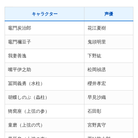
キャラクター
声優
竈門炭治郎
花江夏樹
竈門禰豆子
鬼頭明里
我妻善逸
下野紘
嘴平伊之助
松岡禎丞
冨岡義勇（水柱）
櫻井孝宏
胡蝶しのぶ（蟲柱）
早見沙織
猗窩座（上弦の参）
石田彰
童磨（上弦の弐）
宮野真守