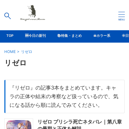
TOP
🆕今日の新刊
📚特集・まとめ
☠ホラー系
🌞
HOME
>
リゼロ
リゼロ
『リゼロ』の記事3本をまとめています。キャ
ラの正体や結末の考察など扱っているので、気
になる話から順に読んでみてください。
リゼロ プリシラ死亡ネタバレ｜第八章
の最期と正体を解説