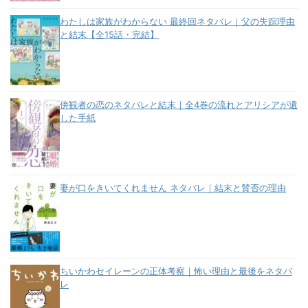
わたしは家族がわからない 最終回ネタバレ｜父の失踪理由
と結末【全15話・完結】
傍観者の恋のネタバレと結末｜全4巻の流れとアリシアが遺
した手紙
妻が口をきいてくれません ネタバレ｜結末と賛否の理由
ちいかわセイレーンの正体考察｜怖い理由と最後をネタバ
レ