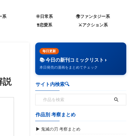
ー系
🌞日常系
🌍️ファンタジー系
❣️恋愛系
⚔️アクション系
毎日更新
📚 今日の新刊コミックリスト ›
本日発売の漫画をまとめてチェック
解説
サイト内検索🔍️
作品別 考察まとめ
▶ 鬼滅の刃 考察まとめ