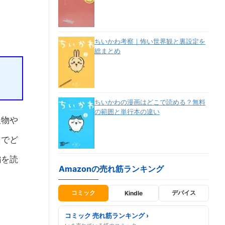
ちいかわ考察｜怖い世界観と裏設定を
総まとめ
ちいかわの漫画はどこで読める？無料
の範囲と単行本の違い
人物や
回でど
編を読
Amazonの売れ筋ランキング
コミック
デバイス
Kindle
コミック 売れ筋ランキング ›