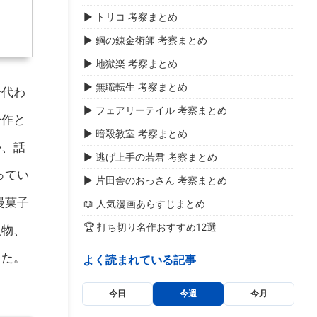
▶ トリコ 考察まとめ
▶ 鋼の錬金術師 考察まとめ
▶ 地獄楽 考察まとめ
▶ 無職転生 考察まとめ
身代わ
▶ フェアリーテイル 考察まとめ
一作と
▶ 暗殺教室 考察まとめ
か、話
▶ 逃げ上手の若君 考察まとめ
ってい
▶ 片田舎のおっさん 考察まとめ
漫菓子
📖 人気漫画あらすじまとめ
🏆 打ち切り名作おすすめ12選
人物、
した。
よく読まれている記事
今日
今週
今月