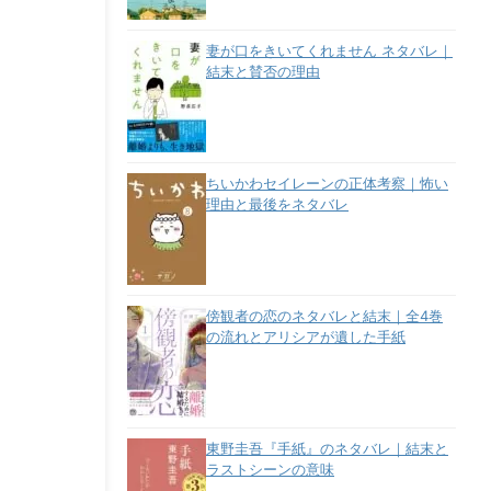
妻が口をきいてくれません ネタバレ｜
結末と賛否の理由
ちいかわセイレーンの正体考察｜怖い
理由と最後をネタバレ
傍観者の恋のネタバレと結末｜全4巻
の流れとアリシアが遺した手紙
東野圭吾『手紙』のネタバレ｜結末と
ラストシーンの意味