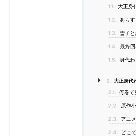
1.1.
大正身
1.2.
あらす
1.3.
雪子と
1.4.
最終回
1.5.
身代わ
2.
大正身代
2.1.
何巻で
2.2.
原作小
2.3.
アニメ
2.4.
どこで