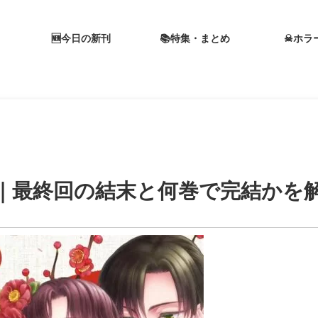
🆕今日の新刊
📚特集・まとめ
☠ホラ
｜最終回の結末と何巻で完結かを