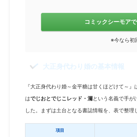
コミックシーモアで
※今なら初
大正身代わり婚の基本情報
『大正身代わり婚～金平糖は甘くほどけて～』
は
でじおとでじこレッド・濔
という名義で手がけ
した。まずは土台となる書誌情報を、表で整理
項目