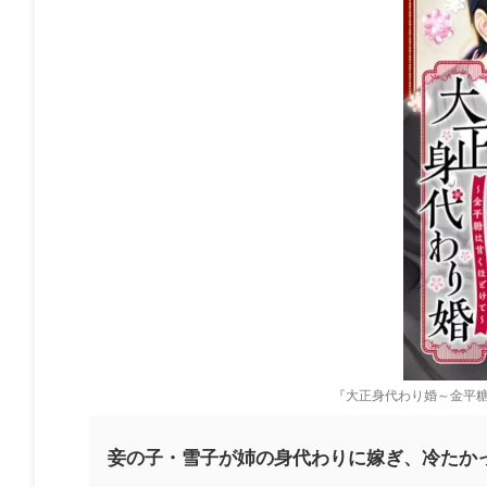
『大正身代わり婚～金平糖
妾の子・雪子が姉の身代わりに嫁ぎ、冷たかっ