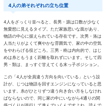
4人の弟それぞれの立ち位置
4人をざっくり並べると、長男・源は口数が少なく
無愛想に見えるタイプ。ただ家族思いな面があり、
物語の中心に据えられている存在です。次男・洛は
人当たりがよくて爽やかな雰囲気で、家の中の空気
をやわらげる役どころ。三男・柊は内向的で、はじ
めは糸ともうまく距離を取れずにいます。そして四
男・類は、まっすぐ甘えてくる末っ子ポジション。
この「4人が全員違う方向を向いている」という設
計が、じつは物語を回すエンジンになっていると思
います。糸がひとりずつ違う向き合い方をしなけれ
ばならないので、同じ家の中にいながら4通りの関
係づくりが並行して進んでいくんですよね。読んで