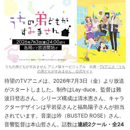
うちの弟どもがすみません アニメ版キービジュアル 出典：
TVアニメ「うち
の弟どもがすみません」公式サイト
待望のTVアニメは、2026年7月3日（金）より放送
がスタートしました。制作はLay-duce、監督は難
波日登志さん、シリーズ構成は清水恵さん、キャラ
クターデザインは平岩栞さんと福島陽子さんが担当
されています。音楽は吟（BUSTED ROSE）さん、
音響監督は本山哲さん。話数は
連続2クール・全24