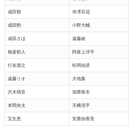
成田類
寺澤百花
成田勲
小野大輔
成田さほ
遠藤綾
相楽郁人
阿座上洋平
行友朋之
松岡禎丞
遠藤リオ
大地葉
沢木萌音
加隈亜衣
本間央太
天﨑滉平
宝生恵
安齋由香里