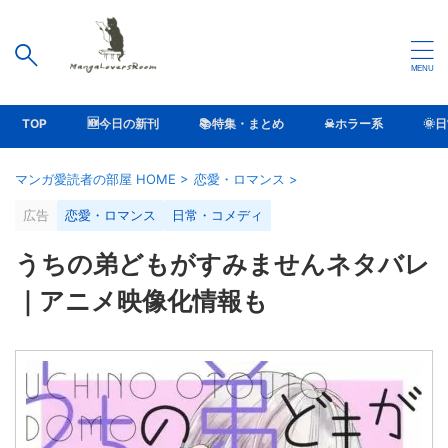
TOP
🆕今日の新刊
📚特集・まとめ
☠ホラー系
🌞
マンガ愛読者の部屋 HOME
>
恋愛・ロマンス
>
広告
恋愛・ロマンス
日常・コメディ
うちの弟どもがすみませんネタバレ
｜アニメ映像化情報も