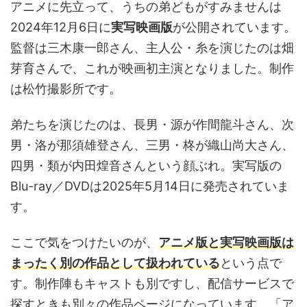
アニメに先立って、うちの弟どもがすみませんは
2024年12月6日に
実写映画版
が公開されています。
監督は三木康一郎さん、主人公・糸を演じたのは畑
芽育さんで、これが映画初主演となりました。制作
は松竹撮影所です。
弟たちを演じたのは、長男・源が作間龍斗さん、次
男・洛が那須雄登さん、三男・柊が織山尚大さん、
四男・類が内田煌音さんという顔ぶれ。実写版の
Blu-ray／DVDは2025年5月14日に発売されていま
す。
ここで気をつけたいのが、
アニメ版と実写映画版は
まったく別の作品として扱われている
という点で
す。制作陣もキャストも別ですし、配信サービスで
探すときも別々の作品ページになっています。「ア