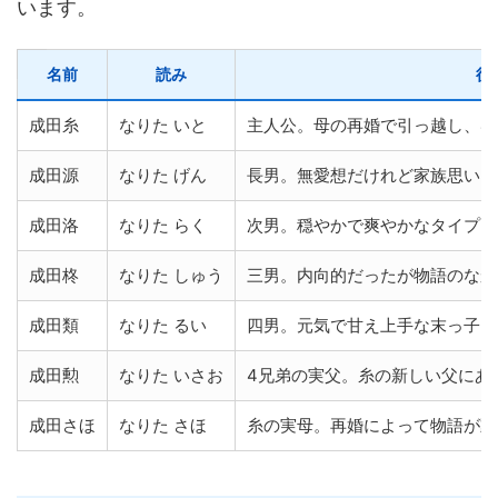
います。
名前
読み
役
成田糸
なりた いと
主人公。母の再婚で引っ越し、4
成田源
なりた げん
長男。無愛想だけれど家族思い。
成田洛
なりた らく
次男。穏やかで爽やかなタイプ
成田柊
なりた しゅう
三男。内向的だったが物語のなか
成田類
なりた るい
四男。元気で甘え上手な末っ子
成田勲
なりた いさお
4兄弟の実父。糸の新しい父にあ
成田さほ
なりた さほ
糸の実母。再婚によって物語が動