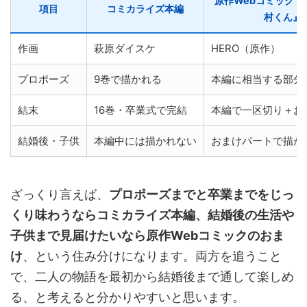
原作Webコミック『
項目
コミカライズ本編
村くん』
作画
萩原ダイスケ
HERO（原作）
プロポーズ
9巻で描かれる
本編に相当する部分
結末
16巻・卒業式で完結
本編で一区切り＋お
結婚後・子供
本編中には描かれない
おまけパートで描か
ざっくり言えば、
プロポーズまでと卒業までをじっ
くり味わうならコミカライズ本編、結婚後の生活や
子供まで見届けたいなら原作Webコミックのおま
け
、という住み分けになります。両方を追うこと
で、二人の物語を最初から結婚後まで通して楽しめ
る、と考えると分かりやすいと思います。