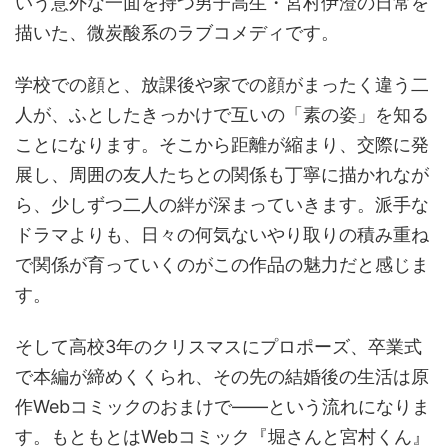
いう意外な一面を持つ男子高生・宮村伊澄の日常を
描いた、微炭酸系のラブコメディです。
学校での顔と、放課後や家での顔がまったく違う二
人が、ふとしたきっかけで互いの「素の姿」を知る
ことになります。そこから距離が縮まり、交際に発
展し、周囲の友人たちとの関係も丁寧に描かれなが
ら、少しずつ二人の絆が深まっていきます。派手な
ドラマよりも、日々の何気ないやり取りの積み重ね
で関係が育っていくのがこの作品の魅力だと感じま
す。
そして高校3年のクリスマスにプロポーズ、卒業式
で本編が締めくくられ、その先の結婚後の生活は原
作Webコミックのおまけで――という流れになりま
す。もともとはWebコミック『堀さんと宮村くん』