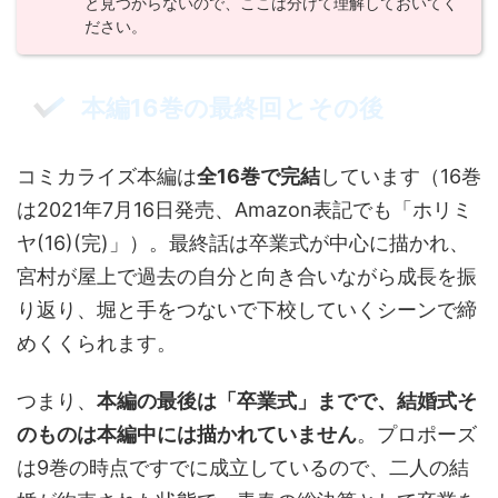
と見つからないので、ここは分けて理解しておいてく
ださい。
本編16巻の最終回とその後
コミカライズ本編は
全16巻で完結
しています（16巻
は2021年7月16日発売、Amazon表記でも「ホリミ
ヤ(16)(完)」）。最終話は卒業式が中心に描かれ、
宮村が屋上で過去の自分と向き合いながら成長を振
り返り、堀と手をつないで下校していくシーンで締
めくくられます。
つまり、
本編の最後は「卒業式」までで、結婚式そ
のものは本編中には描かれていません
。プロポーズ
は9巻の時点ですでに成立しているので、二人の結