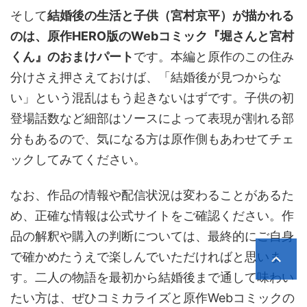
そして
結婚後の生活と子供（宮村京平）が描かれる
のは、原作HERO版のWebコミック『堀さんと宮村
くん』のおまけパート
です。本編と原作のこの住み
分けさえ押さえておけば、「結婚後が見つからな
い」という混乱はもう起きないはずです。子供の初
登場話数など細部はソースによって表現が割れる部
分もあるので、気になる方は原作側もあわせてチェ
ックしてみてください。
なお、作品の情報や配信状況は変わることがあるた
め、正確な情報は公式サイトをご確認ください。作
品の解釈や購入の判断については、最終的にご自身
で確かめたうえで楽しんでいただければと思いま
す。二人の物語を最初から結婚後まで通して味わい
たい方は、ぜひコミカライズと原作Webコミックの