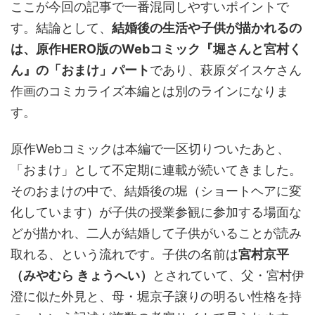
ここが今回の記事で一番混同しやすいポイントで
す。結論として、
結婚後の生活や子供が描かれるの
は、原作HERO版のWebコミック『堀さんと宮村く
ん』の「おまけ」パート
であり、萩原ダイスケさん
作画のコミカライズ本編とは別のラインになりま
す。
原作Webコミックは本編で一区切りついたあと、
「おまけ」として不定期に連載が続いてきました。
そのおまけの中で、結婚後の堀（ショートヘアに変
化しています）が子供の授業参観に参加する場面な
どが描かれ、二人が結婚して子供がいることが読み
取れる、という流れです。子供の名前は
宮村京平
（みやむら きょうへい）
とされていて、父・宮村伊
澄に似た外見と、母・堀京子譲りの明るい性格を持