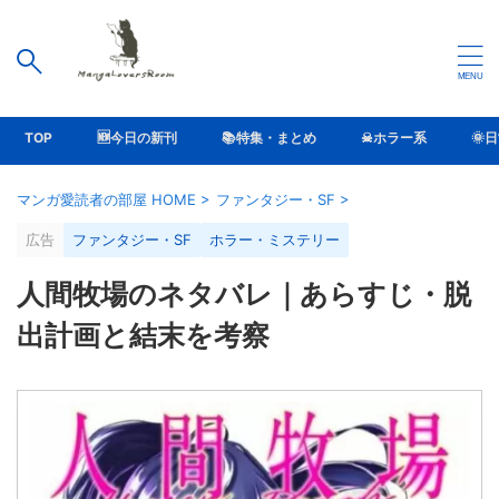
TOP
🆕今日の新刊
📚特集・まとめ
☠ホラー系
🌞
マンガ愛読者の部屋 HOME
>
ファンタジー・SF
>
広告
ファンタジー・SF
ホラー・ミステリー
人間牧場のネタバレ｜あらすじ・脱
出計画と結末を考察