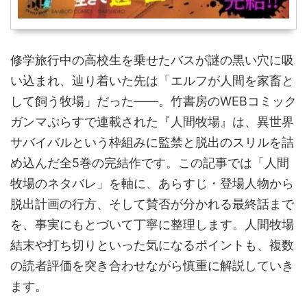
修学旅行中の高校生を乗せたバスが謎の黒い穴に吸
い込まれ、辿り着いた先は「エルフが人間を家畜と
して飼う牧場」だった――。竹書房のWEBコミック
ガンマぷらすで連載された『人間牧場』は、異世界
サバイバルという枠組みに監禁と脱出のスリルを詰
め込んだ全5巻の完結作です。この記事では「人間
牧場のネタバレ」を軸に、あらすじ・登場人物から
脱出計画の行方、そして賛否が分かれる最終話まで
を、事実にもとづいて丁寧に整理します。人間牧場
結末や打ち切りといった気になるポイントも、複数
の読者評価を突き合わせながら慎重に解説していき
ます。