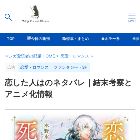
TOP
🆕今日の新刊
📚特集・まとめ
☠ホラー系
🌞
マンガ愛読者の部屋 HOME
>
恋愛・ロマンス
>
広告
恋愛・ロマンス
ファンタジー・SF
恋した人はのネタバレ｜結末考察と
アニメ化情報