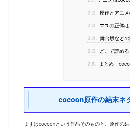
2.1.
アニメ版coco
2.2.
原作とアニメ
2.3.
マユの正体は
2.4.
舞台版などの
2.5.
どこで読める
2.6.
まとめ｜coc
cocoon原作の結
まずはcocoonという作品そのものと、原作