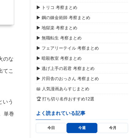
▶ トリコ 考察まとめ
▶ 鋼の錬金術師 考察まとめ
▶ 地獄楽 考察まとめ
▶ 無職転生 考察まとめ
▶ フェアリーテイル 考察まとめ
▶ 暗殺教室 考察まとめ
火のな
▶ 逃げ上手の若君 考察まとめ
出てこ
▶ 片田舎のおっさん 考察まとめ
📖 人気漫画あらすじまとめ
🏆 打ち切り名作おすすめ12選
という
よく読まれている記事
。単巻
今日
今週
今月