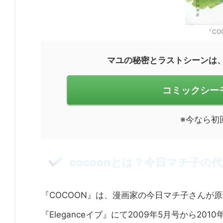
『CO
マユの秘密とラストシーンは
コミックシーモ
※今なら初
cocoonとは？今日マチ子の
『COCOON』は、漫画家の今日マチ子さんが
『Eleganceイブ』にて2009年5月号から20