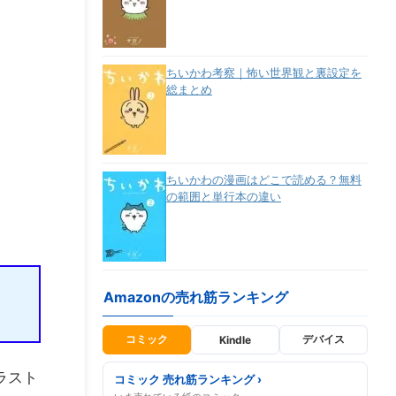
ちいかわ考察｜怖い世界観と裏設定を
総まとめ
ちいかわの漫画はどこで読める？無料
の範囲と単行本の違い
Amazonの売れ筋ランキング
コミック
デバイス
Kindle
ラスト
コミック 売れ筋ランキング ›