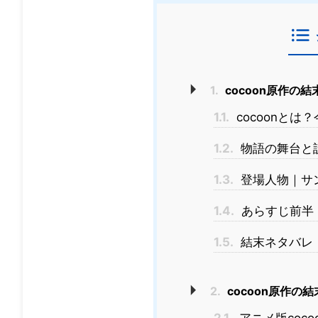
1.
cocoon原作の
1.1.
cocoonとは
1.2.
物語の舞台と
1.3.
登場人物｜サ
1.4.
あらすじ前半
1.5.
結末ネタバレ
2.
cocoon原作の