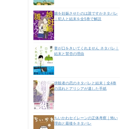
娘を妊娠させたのは誰ですかネタバレ
｜犯人と結末を全5巻で解説
妻が口をきいてくれません ネタバレ｜
結末と賛否の理由
傍観者の恋のネタバレと結末｜全4巻
の流れとアリシアが遺した手紙
ちいかわセイレーンの正体考察｜怖い
理由と最後をネタバレ