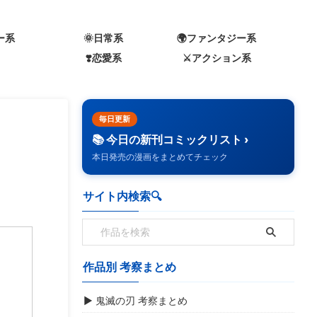
ー系
🌞日常系
🌍️ファンタジー系
❣️恋愛系
⚔️アクション系
毎日更新
📚 今日の新刊コミックリスト ›
本日発売の漫画をまとめてチェック
サイト内検索🔍️
作品別 考察まとめ
▶ 鬼滅の刃 考察まとめ