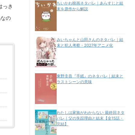
ちいかわ映画ネタバレ｜あらすじと結
はっき
末を原作から解説
品なの
みいちゃんと山田さんのネタバレ｜結
末と犯人考察・2027年アニメ化
東野圭吾『手紙』のネタバレ｜結末と
ラストシーンの意味
わたしは家族がわからない 最終回ネタ
バレ｜父の失踪理由と結末【全15話・
完結】