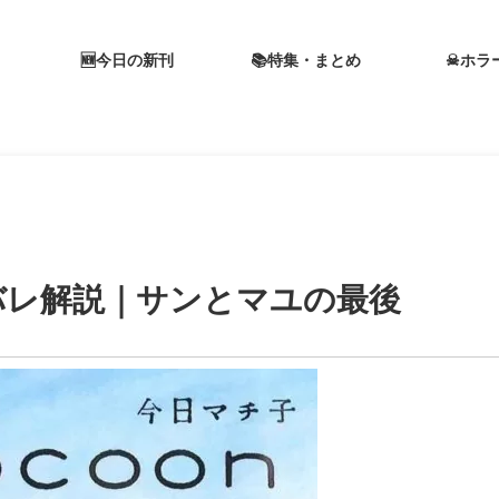
🆕今日の新刊
📚特集・まとめ
☠ホラ
タバレ解説｜サンとマユの最後