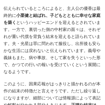
伝えられているところによると、主人公の優香は最
終的に
小栗健と結ばれ、子どもとともに幸せな家庭
を築く
というハッピーエンドを迎えるとされていま
す。一方で、裏切った側の中村家の面々は、それぞ
れが重い代償を背負う結末を迎えると語られていま
す。夫・光星は罪に問われて服役し、出所後も安ら
かな生活には戻れないと伝えられています。義母や
義妹もまた、病や事故、そして家を失うといった形
で、かつての行いの報いを受けていくという展開に
なるようです。
このように、因果応報がはっきりと描かれるのが本
作の結末の特徴だと言えそうです。ただし繰り返し
になりますが、細部については情報源によって表記
や解釈が分かれる部分もあります。
正確な結末は、