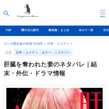
TOP
🆕今日の新刊
📚特集・まとめ
☠ホラー系
🌞
マンガ愛読者の部屋 HOME
>
日常・コメディ
>
広告
日常・コメディ
ホラー・ミステリー
肝臓を奪われた妻のネタバレ｜結
末・外伝・ドラマ情報