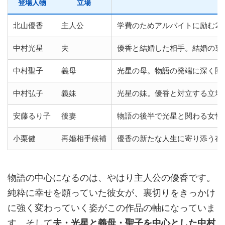
登場人物
立場
北山優香
主人公
学費のためアルバイトに励む2
中村光星
夫
優香と結婚した相手。結婚の裏
中村聖子
義母
光星の母。物語の発端に深く関
中村弘子
義妹
光星の妹。優香と対立する立場
安藤るり子
後妻
物語の後半で光星と関わる女性
小栗健
再婚相手候補
優香の新たな人生に寄り添う存
物語の中心になるのは、やはり主人公の優香です。
純粋に幸せを願っていた彼女が、裏切りをきっかけ
に強く変わっていく姿がこの作品の軸になっていま
す。そして
夫・光星と義母・聖子を中心とした中村