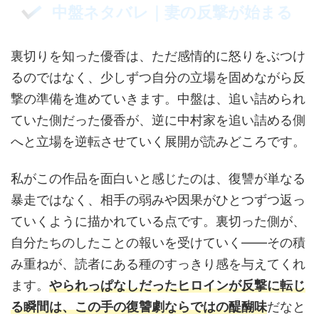
中盤ネタバレ｜妻の反撃が始まる
裏切りを知った優香は、ただ感情的に怒りをぶつけ
るのではなく、少しずつ自分の立場を固めながら反
撃の準備を進めていきます。中盤は、追い詰められ
ていた側だった優香が、逆に中村家を追い詰める側
へと立場を逆転させていく展開が読みどころです。
私がこの作品を面白いと感じたのは、復讐が単なる
暴走ではなく、相手の弱みや因果がひとつずつ返っ
ていくように描かれている点です。裏切った側が、
自分たちのしたことの報いを受けていく——その積
み重ねが、読者にある種のすっきり感を与えてくれ
ます。
やられっぱなしだったヒロインが反撃に転じ
る瞬間は、この手の復讐劇ならではの醍醐味
だなと