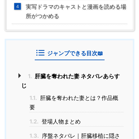
実写ドラマのキャストと漫画を読める場
所がつかめる
ジャンプできる目次📖
1.
肝臓を奪われた妻 ネタバレあらす
じ
1.1.
肝臓を奪われた妻とは？作品概
要
1.2.
登場人物まとめ
1.3.
序盤ネタバレ｜肝臓移植に隠さ