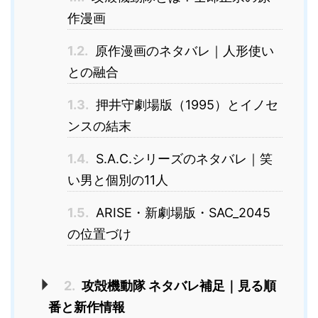
作漫画
1.2.
原作漫画のネタバレ｜人形使い
との融合
1.3.
押井守劇場版（1995）とイノセ
ンスの結末
1.4.
S.A.C.シリーズのネタバレ｜笑
い男と個別の11人
1.5.
ARISE・新劇場版・SAC_2045
の位置づけ
2.
攻殻機動隊 ネタバレ補足｜見る順
番と新作情報