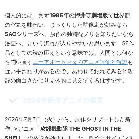
個人的には、まず
1995年の押井守劇場版
で世界観
の空気を味わい、じっくりした群像劇が好みなら
SACシリーズ
へ、原作の独特なノリを知りたいなら
漫画へ、という流れが入りやすいと思います。SF作
品としての読み応えという意味では、人間とは何か
を問い直す
ニーアオートマタのアニメ評価と解説
も
近い手ざわりがあるので、あわせて触れてみると攻
殻の面白さがより立体的に見えてくるはずです。
2026年新作アニメの概要
2026年7月7日（火）から、原作をリブートした新
作TVアニメ『
攻殻機動隊 THE GHOST IN THE
SHELL
』の放送が始まりました。制作はサイエンス