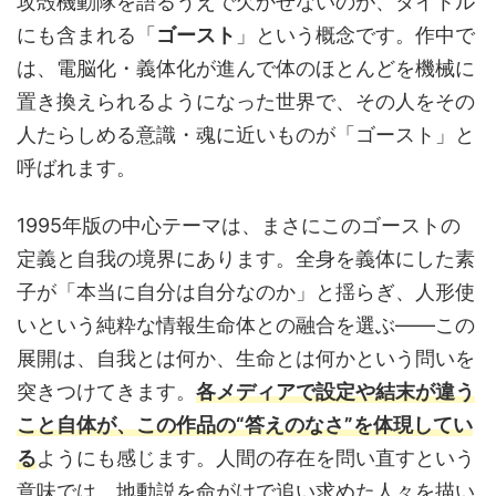
攻殻機動隊を語るうえで欠かせないのが、タイトル
にも含まれる「
ゴースト
」という概念です。作中で
は、電脳化・義体化が進んで体のほとんどを機械に
置き換えられるようになった世界で、その人をその
人たらしめる意識・魂に近いものが「ゴースト」と
呼ばれます。
1995年版の中心テーマは、まさにこのゴーストの
定義と自我の境界にあります。全身を義体にした素
子が「本当に自分は自分なのか」と揺らぎ、人形使
いという純粋な情報生命体との融合を選ぶ——この
展開は、自我とは何か、生命とは何かという問いを
突きつけてきます。
各メディアで設定や結末が違う
こと自体が、この作品の“答えのなさ”を体現してい
る
ようにも感じます。人間の存在を問い直すという
意味では、地動説を命がけで追い求めた人々を描い