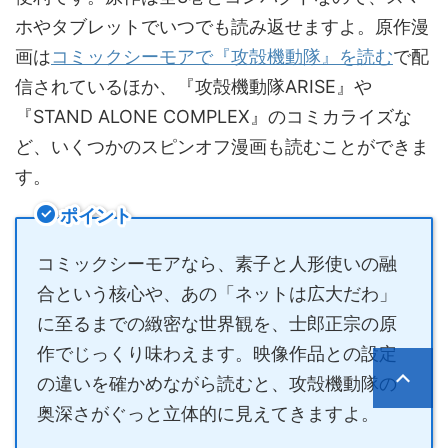
ホやタブレットでいつでも読み返せますよ。原作漫
画は
コミックシーモアで『攻殻機動隊』を読む
で配
信されているほか、『攻殻機動隊ARISE』や
『STAND ALONE COMPLEX』のコミカライズな
ど、いくつかのスピンオフ漫画も読むことができま
す。
ポイント
コミックシーモアなら、素子と人形使いの融
合という核心や、あの「ネットは広大だわ」
に至るまでの緻密な世界観を、士郎正宗の原
作でじっくり味わえます。映像作品との設定
の違いを確かめながら読むと、攻殻機動隊の
奥深さがぐっと立体的に見えてきますよ。