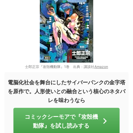
士郎正宗『攻殻機動隊』1巻 出典：講談社
Amazon
電脳化社会を舞台にしたサイバーパンクの金字塔
を原作で。人形使いとの融合という核心のネタバ
レを味わうなら
コミックシーモアで『攻殻機
動隊』を試し読みする