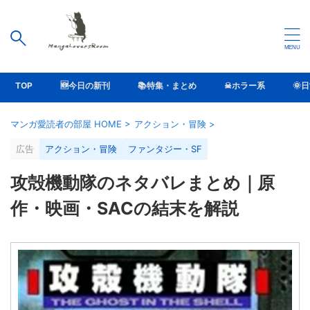
TOP
🆕今日の新刊
📚特集・まとめ
☠ホラー系
🌞
マンガ愛読者の部屋 HOME
>
アクション・冒険
>
広告
アクション・冒険
ファンタジー・SF
攻殻機動隊のネタバレまとめ｜原
作・映画・SACの結末を解説