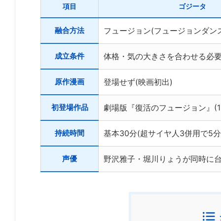
項目
ゴジータ
融合方法
フュージョン(フュージョンダンス
成立条件
体格・気の大きさを合わせる必
原作漫画
登場せず(映画初出)
初登場作品
劇場版『復活のフュージョン』(19
持続時間
基本30分(超サイヤ人3併用で5分
声優
野沢雅子・堀川りょうが同時に