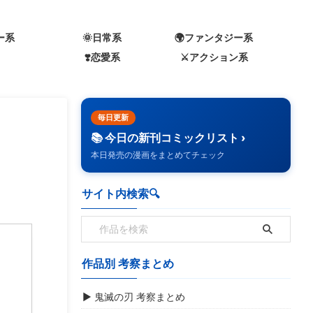
ー系
🌞日常系
🌍️ファンタジー系
❣️恋愛系
⚔️アクション系
毎日更新
📚 今日の新刊コミックリスト ›
本日発売の漫画をまとめてチェック
サイト内検索🔍️
作品別 考察まとめ
▶ 鬼滅の刃 考察まとめ