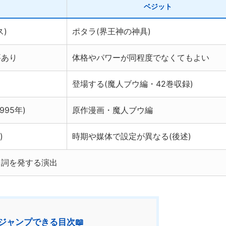
ベジット
)
ポタラ(界王神の神具)
要あり
体格やパワーが同程度でなくてもよい
登場する(魔人ブウ編・42巻収録)
95年)
原作漫画・魔人ブウ編
)
時期や媒体で設定が異なる(後述)
台詞を発する演出
ジャンプできる目次📖