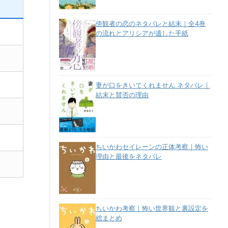
傍観者の恋のネタバレと結末｜全4巻
の流れとアリシアが遺した手紙
妻が口をきいてくれません ネタバレ｜
結末と賛否の理由
ちいかわセイレーンの正体考察｜怖い
理由と最後をネタバレ
ちいかわ考察｜怖い世界観と裏設定を
総まとめ