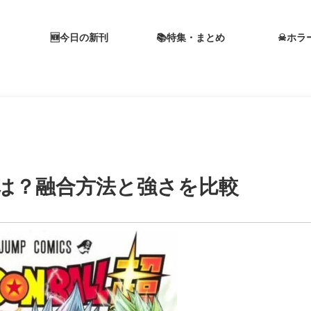
🆕今日の新刊
📚特集・まとめ
☠ホラ
は？融合方法と強さを比較