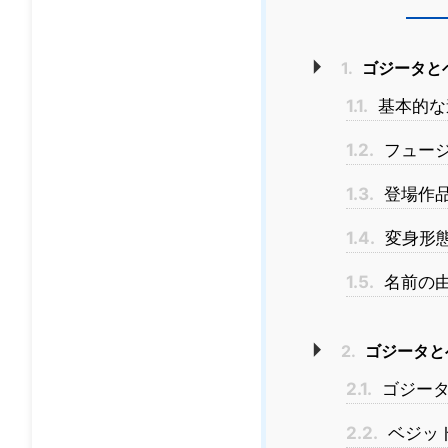
1.
ゴジータと
1.1.
基本的な
1.2.
フュー
1.3.
登場作
1.4.
変身形
1.5.
名前の
2.
ゴジータと
2.1.
ゴジータ
2.2.
ベジッ