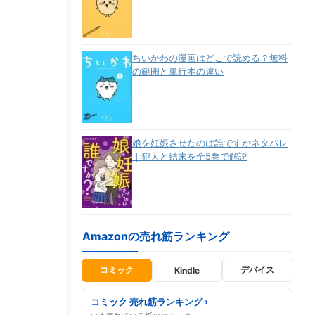
ちいかわの漫画はどこで読める？無料
の範囲と単行本の違い
娘を妊娠させたのは誰ですかネタバレ
｜犯人と結末を全5巻で解説
Amazonの売れ筋ランキング
コミック
デバイス
Kindle
コミック 売れ筋ランキング ›