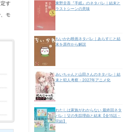
断定す
東野圭吾『手紙』のネタバレ｜結末と
ラストシーンの意味
で、モ
ちいかわ映画ネタバレ｜あらすじと結
末を原作から解説
みいちゃんと山田さんのネタバレ｜結
末と犯人考察・2027年アニメ化
わたしは家族がわからない 最終回ネタ
バレ｜父の失踪理由と結末【全15話・
完結】