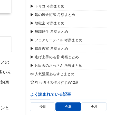
▶ トリコ 考察まとめ
▶ 鋼の錬金術師 考察まとめ
▶ 地獄楽 考察まとめ
▶ 無職転生 考察まとめ
▶ フェアリーテイル 考察まとめ
▶ 暗殺教室 考察まとめ
▶ 逃げ上手の若君 考察まとめ
ラスの
▶ 片田舎のおっさん 考察まとめ
多いん
📖 人気漫画あらすじまとめ
お約束
🏆 打ち切り名作おすすめ12選
よく読まれている記事
今日
今週
今月
ョンと