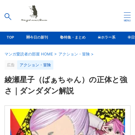
TOP
🆕今日の新刊
📚特集・まとめ
☠ホラー系
🌞
マンガ愛読者の部屋 HOME
>
アクション・冒険
>
広告
アクション・冒険
綾瀬星子（ばぁちゃん）の正体と強
さ｜ダンダダン解説