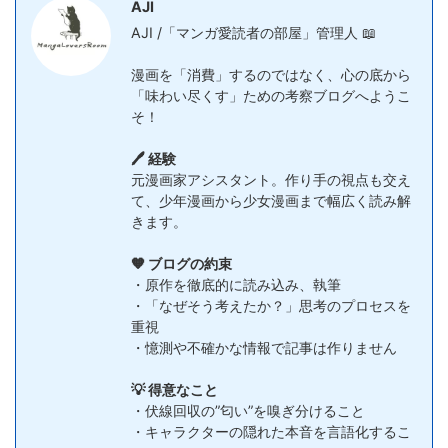
AJI
AJI /「マンガ愛読者の部屋」管理人 📖
漫画を「消費」するのではなく、心の底から
「味わい尽くす」ための考察ブログへようこ
そ！
🖊️ 経験
元漫画家アシスタント。作り手の視点も交え
て、少年漫画から少女漫画まで幅広く読み解
きます。
🧡 ブログの約束
・原作を徹底的に読み込み、執筆
・「なぜそう考えたか？」思考のプロセスを
重視
・憶測や不確かな情報で記事は作りません
💡 得意なこと
・伏線回収の”匂い”を嗅ぎ分けること
・キャラクターの隠れた本音を言語化するこ