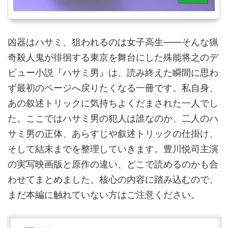
凶器はハサミ、狙われるのは女子高生——そんな猟
奇殺人鬼が徘徊する東京を舞台にした殊能将之のデ
ビュー小説『ハサミ男』は、読み終えた瞬間に思わ
ず最初のページへ戻りたくなる一冊です。私自身、
あの叙述トリックに気持ちよくだまされた一人でし
た。ここではハサミ男の犯人は誰なのか、二人のハ
サミ男の正体、あらすじや叙述トリックの仕掛け、
そして結末までを整理していきます。豊川悦司主演
の実写映画版と原作の違い、どこで読めるのかも合
わせてまとめました。核心の内容に踏み込むので、
まだ本編に触れていない方はご注意ください。