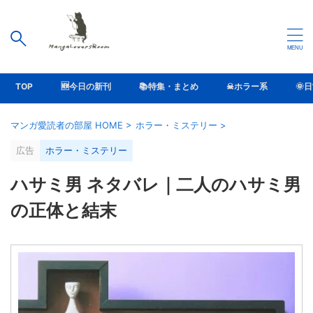
TOP
🆕今日の新刊
📚特集・まとめ
☠ホラー系
🌞
マンガ愛読者の部屋 HOME
>
ホラー・ミステリー
>
広告
ホラー・ミステリー
ハサミ男 ネタバレ｜二人のハサミ男
の正体と結末