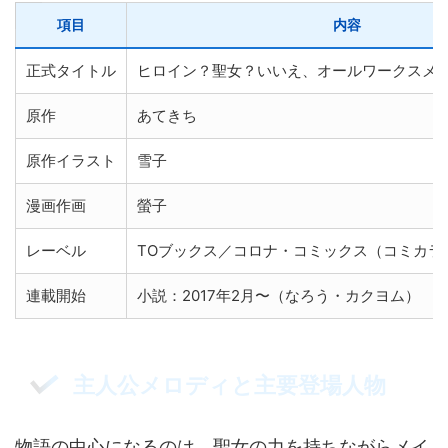
項目
内容
正式タイトル
ヒロイン？聖女？いいえ、オールワークスメ
原作
あてきち
原作イラスト
雪子
漫画作画
螢子
レーベル
TOブックス／コロナ・コミックス（コミカラ
連載開始
小説：2017年2月〜（なろう・カクヨム）
主人公メロディと主要登場人物
物語の中心になるのは、聖女の力を持ちながらメイ