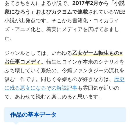
あてきちさんによる小説で、
2017年2月から「小説
家になろう」およびカクヨムで連載
されているWEB
小説が出発点です。そこから書籍化・コミカライ
ズ・アニメ化と、着実にメディアを広げてきまし
た。
ジャンルとしては、いわゆる
乙女ゲーム転生もの×
お仕事コメディ
。転生ヒロインが本来のシナリオを
ぶち壊していく系統の、令嬢ファンタジーの流れを
汲む一作です。同じく令嬢ものが好きな方は、
歴史
に残る悪女になるぞの解説記事
も雰囲気が近いの
で、あわせて読むと楽しめると思います。
作品の基本データ