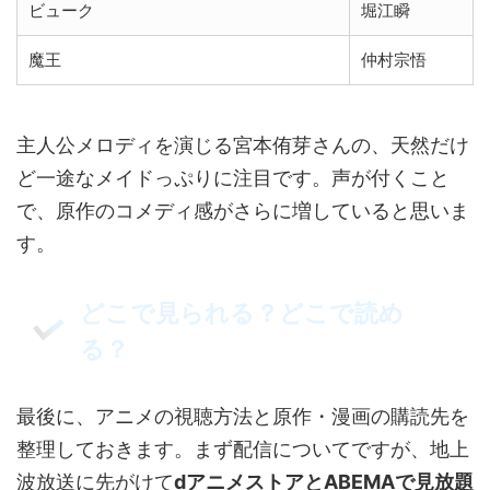
ビューク
堀江瞬
魔王
仲村宗悟
主人公メロディを演じる宮本侑芽さんの、天然だけ
ど一途なメイドっぷりに注目です。声が付くこと
で、原作のコメディ感がさらに増していると思いま
す。
どこで見られる？どこで読め
る？
最後に、アニメの視聴方法と原作・漫画の購読先を
整理しておきます。まず配信についてですが、地上
波放送に先がけて
dアニメストアとABEMAで見放題