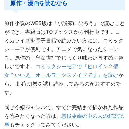
原作・漫画を読むなら
原作小説のWEB版は「小説家になろう」で読むこと
ができ、書籍版はTOブックスから刊行中です。コ
ミカライズを電子書籍で読みたい方には、コミック
シーモアが便利です。アニメで気になったシーン
を、原作の丁寧な描写でじっくり味わい直すのも楽
しいですよ。
コミックシーモアで『ヒロイン？聖
女？いいえ、オールワークスメイドです』を読む
か
ら、まずは1巻を試し読みしてみるのがおすすめで
す。
同じ令嬢ジャンルで、すでに完結まで描かれた作品
を読みたくなった方は、
悪役令嬢の中の人の解説記
事
もチェックしてみてください。