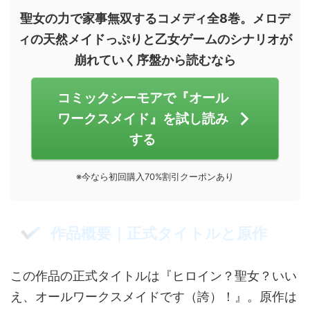
聖女の力で家事無双するコメディ全8巻。メロデ
ィの天然メイドっぷりと乙女ゲームのシナリオが
崩れていく序盤から読むなら
コミックシーモアで『オール
ワークスメイド』を試し読み
する
※今なら初回購入70%割引クーポンあり
作品概要｜正式タイトルと原作
この作品の正式タイトルは『ヒロイン？聖女？いい
え、オールワークスメイドです（誇）！』。原作は