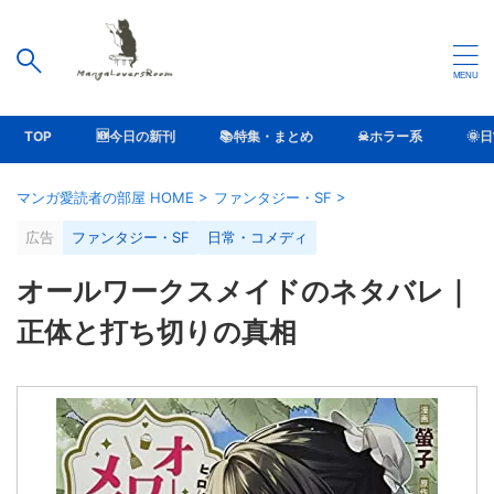
TOP
🆕今日の新刊
📚特集・まとめ
☠ホラー系
🌞
マンガ愛読者の部屋 HOME
>
ファンタジー・SF
>
広告
ファンタジー・SF
日常・コメディ
オールワークスメイドのネタバレ｜
正体と打ち切りの真相