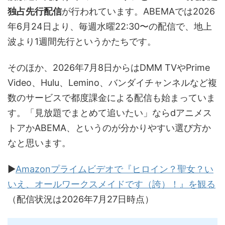
独占先行配信
が行われています。ABEMAでは2026
年6月24日より、毎週水曜22:30〜の配信で、地上
波より1週間先行というかたちです。
そのほか、2026年7月8日からはDMM TVやPrime
Video、Hulu、Lemino、バンダイチャンネルなど複
数のサービスで都度課金による配信も始まっていま
す。「見放題でまとめて追いたい」ならdアニメス
トアかABEMA、というのが分かりやすい選び方か
なと思います。
▶
Amazonプライムビデオで『ヒロイン？聖女？い
いえ、オールワークスメイドです（誇）！』を観る
（配信状況は2026年7月27日時点）