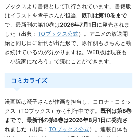
ブックスより書籍として刊行されています。書籍版
はイラストを雪子さんが担当。
既刊は第10巻まで
で、最新刊の第10巻は
2026年7月1日
に発売されま
した（出典：
TOブックス公式
）。アニメの放送開
始と同じ日に新刊が出た形で、原作側もきちんと動
き続けているのが分かりますね。WEB版は現在も
「小説家になろう」で読むことができます。
コミカライズ
漫画版は螢子さんが作画を担当し、コロナ・コミッ
クス（TOブックス）から刊行中です。
既刊は第8巻
まで
で、
最新刊の第8巻は2026年8月1日に発売さ
れました
（出典：
TOブックス公式
）。連載自体も