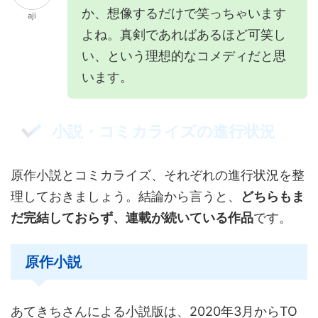
か、想像するだけで笑っちゃいます
aji
よね。真剣であればあるほど可笑し
い、という理想的なコメディだと思
います。
小説・コミカライズの進行状況
原作小説とコミカライズ、それぞれの進行状況を整
理しておきましょう。結論から言うと、
どちらもま
だ完結しておらず、連載が続いている作品
です。
原作小説
あてきちさんによる小説版は、2020年3月からTO