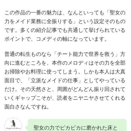
この作品の一番の魅力は、なんといっても「聖女の
力をメイド業務に全振りする」という設定そのもの
です。多くの紹介記事でも共通して挙げられている
ポイントで、コメディの軸になっています。
普通の転生ものなら「チート能力で世界を救う」方
向に進むところを、本作のメロディはその力を全部
お掃除やお料理に使ってしまう。しかも本人は大真
面目で、「立派なメイドの仕事」としてやっている
だけ。その天然さと、周囲がどんどん振り回されて
いくギャップこそが、読者をニヤニヤさせてくれる
面白さなんですね。
聖女の力でピカピカに磨かれた床と