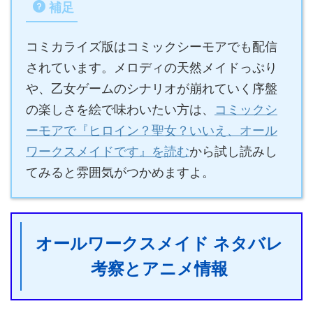
補足
コミカライズ版はコミックシーモアでも配信
されています。メロディの天然メイドっぷり
や、乙女ゲームのシナリオが崩れていく序盤
の楽しさを絵で味わいたい方は、
コミックシ
ーモアで『ヒロイン？聖女？いいえ、オール
ワークスメイドです』を読む
から試し読みし
てみると雰囲気がつかめますよ。
オールワークスメイド ネタバレ
考察とアニメ情報