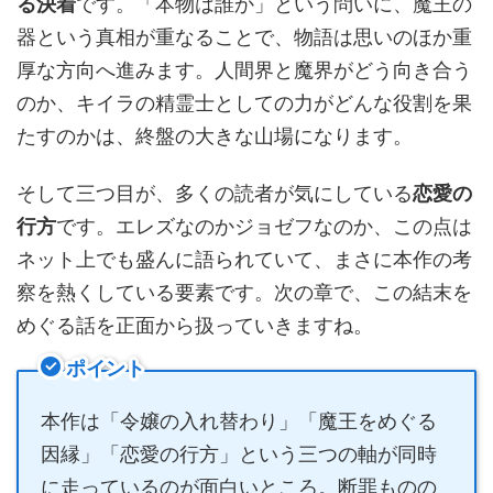
る決着
です。「本物は誰か」という問いに、魔王の
器という真相が重なることで、物語は思いのほか重
厚な方向へ進みます。人間界と魔界がどう向き合う
のか、キイラの精霊士としての力がどんな役割を果
たすのかは、終盤の大きな山場になります。
そして三つ目が、多くの読者が気にしている
恋愛の
行方
です。エレズなのかジョゼフなのか、この点は
ネット上でも盛んに語られていて、まさに本作の考
察を熱くしている要素です。次の章で、この結末を
めぐる話を正面から扱っていきますね。
ポイント
本作は「令嬢の入れ替わり」「魔王をめぐる
因縁」「恋愛の行方」という三つの軸が同時
に走っているのが面白いところ。断罪ものの