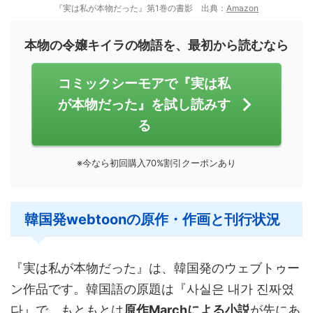
『実は私が本物だった』第1巻の書影 出典：
Amazon
本物の令嬢キイラの物語を、最初から読むなら
コミックシーモアで『実は私
が本物だった』を試し読みす
る
※今なら初回購入70%割引クーポンあり
韓国発webtoonの原作・作画と刊行状況
『実は私が本物だった』は、韓国発のウェブトゥー
ン作品です。韓国語の原題は『사실은 내가 진짜였
다』で、もともとは
原作Marchによる小説
が先にあ