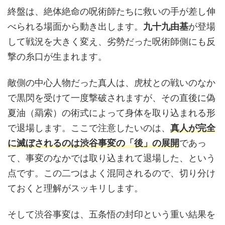
終盤は、絶体絶命の呪術師たちに救いの手が差し伸
べられる場面から動き出します。
九十九由基
が登場
して戦況を大きく変え、劣勢だった呪術師側にも反
撃の糸口が生まれます。
敵側の中心人物だった真人は、虎杖との戦いのなか
で黒閃を受けて一度撃破されますが、その直後に偽
夏油（羂索）の術式によって身体を取り込まれる形
で退場します。ここで注意したいのは、
真人が完全
に滅ぼされるのは渋谷事変の「後」の展開
であっ
て、事変のなかでは取り込まれて退場した、という
点です。この二つはよく混同されるので、切り分け
ておくと理解がスッキリします。
そして渋谷事変は、五条悟の封印という重い結果を