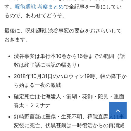
す。
呪術廻戦 考察まとめ
で全記事を一覧にしてい
るので、あわせてどうぞ。
最後に、呪術廻戦 渋谷事変の要点をおさらいして
おきます。
渋谷事変は単行本10巻から16巻までの範囲（話
数は終了話に表記の幅あり）
2018年10月31日のハロウィン19時、帳の降下か
ら始まる一夜の激戦
確定死亡は七海建人・漏瑚・花御・陀艮・重面
春太・ミミナナ
釘崎野薔薇は重傷・生死不明、禪院直毘人は事
変後に死亡、伏黒甚爾は一時復活からの再消滅