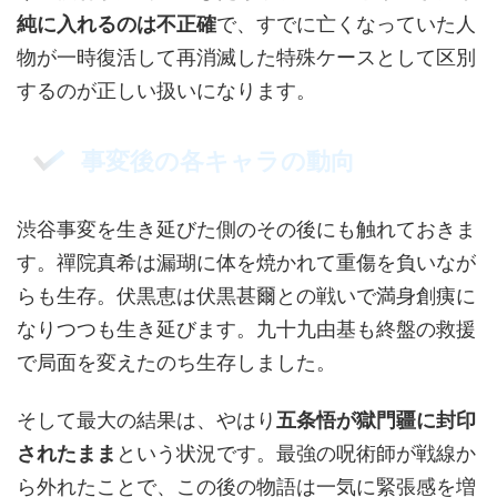
純に入れるのは不正確
で、すでに亡くなっていた人
物が一時復活して再消滅した特殊ケースとして区別
するのが正しい扱いになります。
事変後の各キャラの動向
渋谷事変を生き延びた側のその後にも触れておきま
す。禪院真希は漏瑚に体を焼かれて重傷を負いなが
らも生存。伏黒恵は伏黒甚爾との戦いで満身創痍に
なりつつも生き延びます。九十九由基も終盤の救援
で局面を変えたのち生存しました。
そして最大の結果は、やはり
五条悟が獄門疆に封印
されたまま
という状況です。最強の呪術師が戦線か
ら外れたことで、この後の物語は一気に緊張感を増