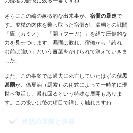
の読者の記憶に残る一幕ですね。
さらにこの編の象徴的な出来事が、
宿儺の暴走
で
す。虎杖の肉体を乗っ取った宿儺が、漏瑚との戦闘
「竈（カミノ）」「開（フーガ）」を経て圧倒的な
力を見せつけます。漏瑚は敗れ、宿儺から「誇れ
お前は強い」という言葉をかけられて消えていきま
した。
また、この事変では過去に死亡していたはずの
伏黒
甚爾
が、偽夏油（羂索）の術式によって一時的に現
世へ復活し、暴れ回るという特殊な展開もありま
す。この扱いは後の項目で詳しく触れますね。
終盤の展開と決着