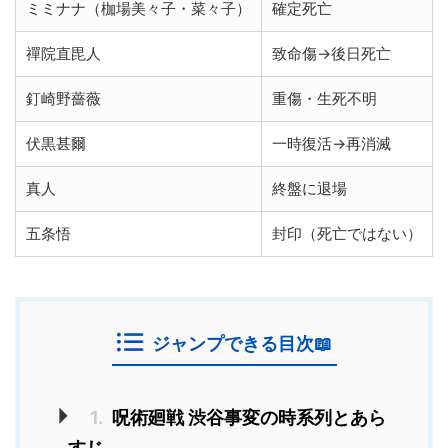
ミミナナ（枷場美々子・菜々子）
確定死亡
禪院直毘人
致命傷→後日死亡
釘崎野薔薇
重傷・生死不明
伏黒甚爾
一時復活→再消滅
真人
終盤に退場
五条悟
封印（死亡ではない）
ジャンプできる目次📖
1.
呪術廻戦 渋谷事変の時系列とあら
すじ