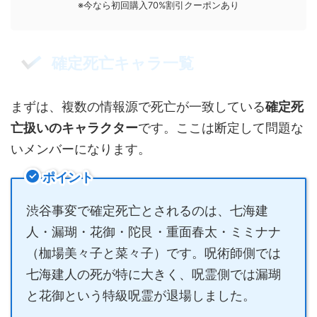
※今なら初回購入70%割引クーポンあり
確定死亡キャラ一覧
まずは、複数の情報源で死亡が一致している
確定死
亡扱いのキャラクター
です。ここは断定して問題な
いメンバーになります。
ポイント
渋谷事変で確定死亡とされるのは、七海建
人・漏瑚・花御・陀艮・重面春太・ミミナナ
（枷場美々子と菜々子）です。呪術師側では
七海建人の死が特に大きく、呪霊側では漏瑚
と花御という特級呪霊が退場しました。