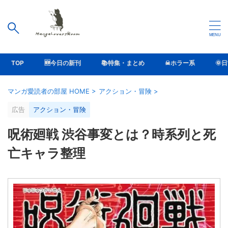
TOP
🆕今日の新刊
📚特集・まとめ
☠ホラー系
🌞
マンガ愛読者の部屋 HOME
>
アクション・冒険
>
広告
アクション・冒険
呪術廻戦 渋谷事変とは？時系列と死
亡キャラ整理