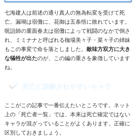
七海建人は前述の通り真人の無為転変を受けて死
亡。漏瑚は宿儺に、花御は五条悟に敗れています。
呪詛師の重面春太は宿儺によって戦闘のなかで倒さ
れ、ミミナナと呼ばれる枷場美々子・菜々子の姉妹
もこの事変で命を落としました。
敵味方双方に大き
な犠牲が出た
のが、この編の重さを象徴しています
ね。
死亡と誤解されやすいキャラ
ここがこの記事で一番伝えたいところです。ネット
上の「死亡者一覧」では、本来は死亡確定ではない
キャラが混ざっていることがよくあります。正確に
区別しておきましょう。