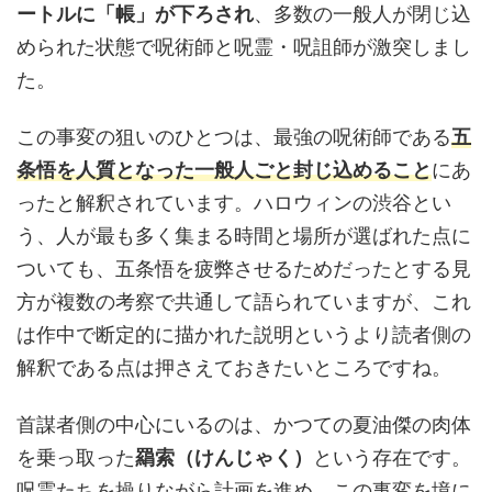
ートルに「帳」が下ろされ
、多数の一般人が閉じ込
められた状態で呪術師と呪霊・呪詛師が激突しまし
た。
この事変の狙いのひとつは、最強の呪術師である
五
条悟を人質となった一般人ごと封じ込めること
にあ
ったと解釈されています。ハロウィンの渋谷とい
う、人が最も多く集まる時間と場所が選ばれた点に
ついても、五条悟を疲弊させるためだったとする見
方が複数の考察で共通して語られていますが、これ
は作中で断定的に描かれた説明というより読者側の
解釈である点は押さえておきたいところですね。
首謀者側の中心にいるのは、かつての夏油傑の肉体
を乗っ取った
羂索（けんじゃく）
という存在です。
呪霊たちを操りながら計画を進め、この事変を境に