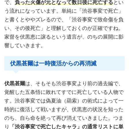
で、
負った火傷が元となって数日後に死亡する
とい
う流れになっています。単純に「渋谷事変で死亡」
と書くとややズレるので、「渋谷事変で致命傷を負
い、その後死亡」と理解しておくのが正確ですね。
家督を伏黒恵に譲るという遺言が、のちの展開に影
響していきます。
伏黒甚爾は一時復活からの再消滅
伏黒甚爾
は、そもそも渋谷事変より前の過去編で、
覚醒した五条悟に敗れてすでに死亡している人物で
す。渋谷事変では偽夏油（羂索）の術式によって一
時的に復活して戦いますが、伏黒恵の状況を知った
のち、自ら命を絶って再び消えていきました。つま
り
「渋谷事変で死亡したキャラ」の通常リストに単