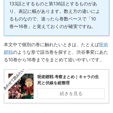
133話とするものと第136話とするものがあ
り、表記に幅があります。数え方の違いによ
るものなので、迷ったら巻数ベースで「10
巻〜16巻」と覚えておくのが確実ですね。
本文中で個別の巻に触れたいときは、たとえば
呪術
廻戦
のような形で該当巻を探すと、渋谷事変にあた
る10巻から16巻までをまとめて追いやすいです。
あわせて読みたい
呪術廻戦 考察まとめ｜キャラの生
死と伏線を総整理
続きを見る