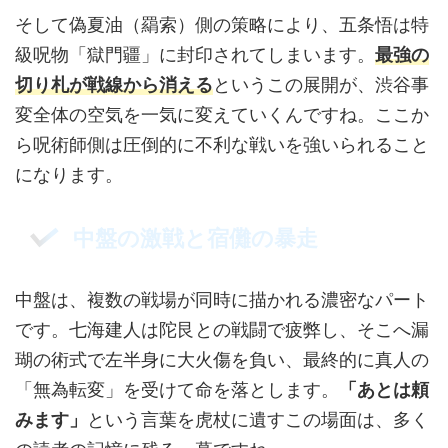
そして偽夏油（羂索）側の策略により、五条悟は特
級呪物「獄門疆」に封印されてしまいます。
最強の
切り札が戦線から消える
というこの展開が、渋谷事
変全体の空気を一気に変えていくんですね。ここか
ら呪術師側は圧倒的に不利な戦いを強いられること
になります。
中盤の激戦と宿儺の暴走
中盤は、複数の戦場が同時に描かれる濃密なパート
です。七海建人は陀艮との戦闘で疲弊し、そこへ漏
瑚の術式で左半身に大火傷を負い、最終的に真人の
「無為転変」を受けて命を落とします。
「あとは頼
みます」
という言葉を虎杖に遺すこの場面は、多く