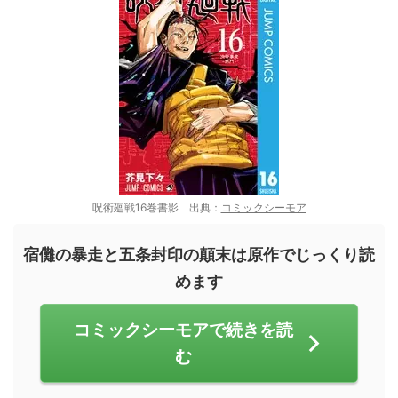
呪術廻戦16巻書影 出典：
コミックシーモア
宿儺の暴走と五条封印の顛末は原作でじっくり読
めます
コミックシーモアで続きを読
む