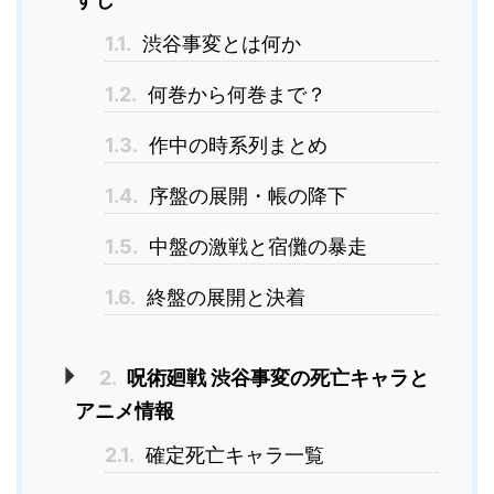
1.1.
渋谷事変とは何か
1.2.
何巻から何巻まで？
1.3.
作中の時系列まとめ
1.4.
序盤の展開・帳の降下
1.5.
中盤の激戦と宿儺の暴走
1.6.
終盤の展開と決着
2.
呪術廻戦 渋谷事変の死亡キャラと
アニメ情報
2.1.
確定死亡キャラ一覧