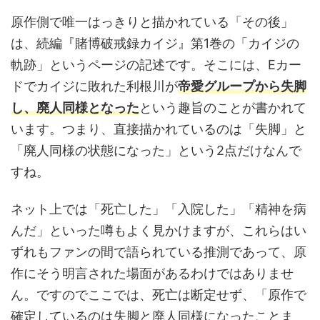
原作側で唯一はっきりと描かれている「その後」
は、続編『賭博破戒録カイジ』第1巻の「カイジの
軌跡」というページの記述です。そこには、Eカー
ドでカイジに敗れた利根川が
帝愛グループから失脚
し、廃人同様となった
という趣旨のことが書かれて
います。つまり、直接描かれているのは「失脚」と
「廃人同様の状態になった」という2点だけなんで
すね。
ネット上では「死亡した」「入院した」「精神を病
んだ」といった噂もよく見かけますが、これらはい
ずれもファンの間で語られている推測であって、原
作にそう明言された場面があるわけではありませ
ん。ですのでここでは、死亡は断定せず、「原作で
確定しているのは失脚と廃人同様になったことま