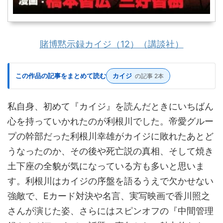
賭博黙示録カイジ（12）（講談社）
この作品の記事をまとめて読む
カイジ
の記事 2本
私自身、初めて『カイジ』を読んだときにいちばん
心を持っていかれたのが利根川でした。帝愛グルー
プの幹部だった利根川幸雄がカイジに敗れたあとど
うなったのか、その後や死亡説の真相、そして焼き
土下座の全貌が気になっている方も多いと思いま
す。利根川はカイジの序盤を語るうえで欠かせない
強敵で、Eカード対決や名言、実写映画で香川照之
さんが演じた姿、さらにはスピンオフの『中間管理