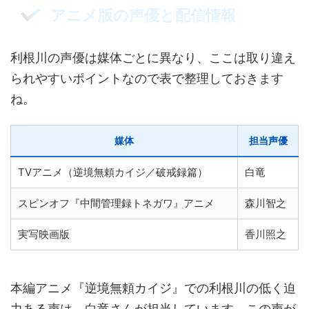
アニメ版の声優と配信情報
利根川の声優は媒体ごとに異なり、ここは取り違え
られやすいポイントなので表で整理しておきます
ね。
媒体
担当声優
TVアニメ（逆境無頼カイジ／破戒録篇）
白竜
スピンオフ『中間管理録トネガワ』アニメ
森川智之
実写映画版
香川照之
本編アニメ『逆境無頼カイジ』での利根川の低く迫
力ある声は、白竜さんが担当しています。この声が