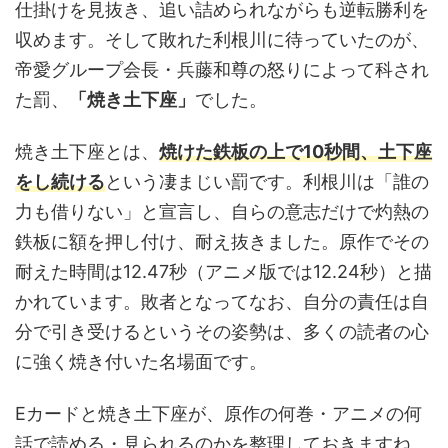
仕掛けを見抜き、追い詰められながらも逆転勝利を
収めます。そして敗れた利根川に待っていたのが、
帝愛グループ会長・兵藤和尊の怒りによって科され
た罰、
「焼き土下座」
でした。
焼き土下座とは、
焼けた鉄板の上で10秒間、土下座
をし続ける
という凄まじい罰です。利根川は「誰の
力も借りない」と宣言し、自らの意志だけで灼熱の
鉄板に額を押し付け、耐え抜きました。原作でその
耐えた時間は12.47秒（アニメ版では12.24秒）と描
かれています。敗者となってなお、自分の責任は自
分で引き受けるというその姿勢は、多くの読者の心
に強く焼き付いた名場面です。
Eカードと焼き土下座が、原作の何巻・アニメの何
話で読める・見られるのかを整理しておきますね。