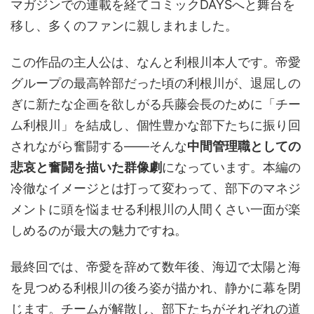
マガジンでの連載を経てコミックDAYSへと舞台を
移し、多くのファンに親しまれました。
この作品の主人公は、なんと利根川本人です。帝愛
グループの最高幹部だった頃の利根川が、退屈しの
ぎに新たな企画を欲しがる兵藤会長のために「チー
ム利根川」を結成し、個性豊かな部下たちに振り回
されながら奮闘する――そんな
中間管理職としての
悲哀と奮闘を描いた群像劇
になっています。本編の
冷徹なイメージとは打って変わって、部下のマネジ
メントに頭を悩ませる利根川の人間くさい一面が楽
しめるのが最大の魅力ですね。
最終回では、帝愛を辞めて数年後、海辺で太陽と海
を見つめる利根川の後ろ姿が描かれ、静かに幕を閉
じます。チームが解散し、部下たちがそれぞれの道