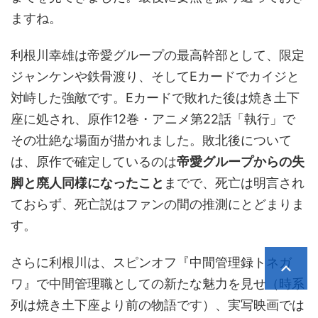
ますね。
利根川幸雄は帝愛グループの最高幹部として、限定
ジャンケンや鉄骨渡り、そしてEカードでカイジと
対峙した強敵です。Eカードで敗れた後は焼き土下
座に処され、原作12巻・アニメ第22話「執行」で
その壮絶な場面が描かれました。敗北後について
は、原作で確定しているのは
帝愛グループからの失
脚と廃人同様になったこと
までで、死亡は明言され
ておらず、死亡説はファンの間の推測にとどまりま
す。
さらに利根川は、スピンオフ『中間管理録トネガ
ワ』で中間管理職としての新たな魅力を見せ（時系
列は焼き土下座より前の物語です）、実写映画では