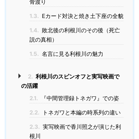
骨渡り
1.3.
Eカード対決と焼き土下座の全貌
1.4.
敗北後の利根川のその後（死亡
説の真相）
1.5.
名言に見る利根川の魅力
2.
利根川のスピンオフと実写映画で
の活躍
2.1.
『中間管理録トネガワ』での姿
2.2.
トネガワと本編の時系列の違い
2.3.
実写映画で香川照之が演じた利
根川