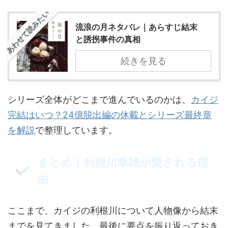
あわせて読みたい
流浪の月ネタバレ｜あらすじ結末
と誘拐事件の真相
続きを見る
シリーズ全体がどこまで進んでいるのかは、
カイジ
完結はいつ？24億脱出編の休載とシリーズ最終章
を解説
で整理しています。
まとめ｜利根川幸雄が愛される理
由
ここまで、カイジの利根川について人物像から結末
までを見てきました。最後に要点を振り返っておき