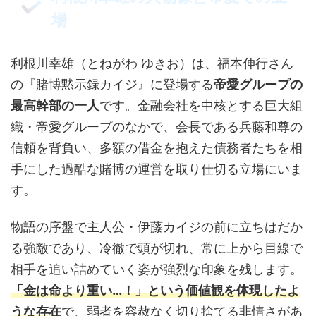
場
利根川幸雄（とねがわ ゆきお）は、福本伸行さん
の『賭博黙示録カイジ』に登場する
帝愛グループの
最高幹部の一人
です。金融会社を中核とする巨大組
織・帝愛グループのなかで、会長である兵藤和尊の
信頼を背負い、多額の借金を抱えた債務者たちを相
手にした過酷な賭博の運営を取り仕切る立場にいま
す。
物語の序盤で主人公・伊藤カイジの前に立ちはだか
る強敵であり、冷徹で頭が切れ、常に上から目線で
相手を追い詰めていく姿が強烈な印象を残します。
「金は命より重い…！」という価値観を体現したよ
うな存在
で、弱者を容赦なく切り捨てる非情さがあ