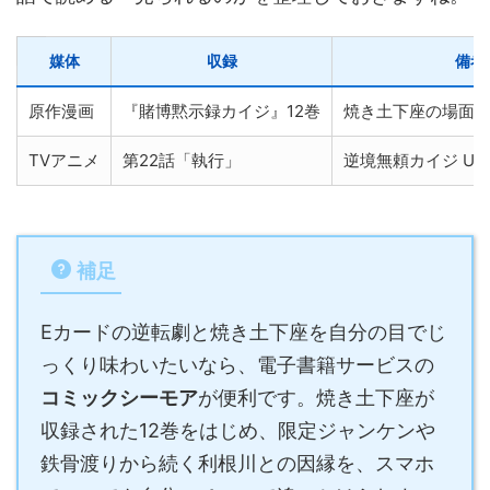
媒体
収録
備考
原作漫画
『賭博黙示録カイジ』12巻
焼き土下座の場面
TVアニメ
第22話「執行」
逆境無頼カイジ Ultima
補足
Eカードの逆転劇と焼き土下座を自分の目でじ
っくり味わいたいなら、電子書籍サービスの
コミックシーモア
が便利です。焼き土下座が
収録された12巻をはじめ、限定ジャンケンや
鉄骨渡りから続く利根川との因縁を、スマホ