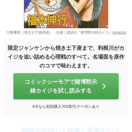
12巻書影（焼き土下座収録） 出典：講談社『賭博黙示録カイジ』
Amazon
限定ジャンケンから焼き土下座まで、利根川がカ
イジを追い詰める心理戦のすべて。名場面を原作
のコマで味わえます。
コミックシーモアで賭博黙示
録カイジを試し読みする
※今なら初回購入70%割引クーポンあり
利根川幸雄の人物像と帝愛での立