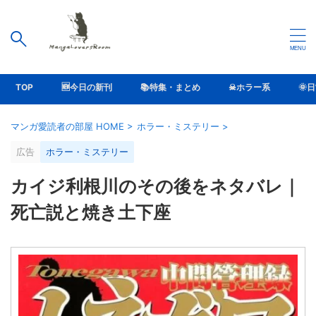
TOP
🆕今日の新刊
📚特集・まとめ
☠ホラー系
🌞
マンガ愛読者の部屋 HOME
>
ホラー・ミステリー
>
広告
ホラー・ミステリー
カイジ利根川のその後をネタバレ｜
死亡説と焼き土下座