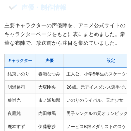
声優・制作情報
主要キャラクターの声優陣を、アニメ公式サイトの
キャラクターページをもとに表にまとめました。豪
華な布陣で、放送前から注目を集めていました。
キャラクター
声優
設定
結束いのり
春瀬なつみ
主人公。小学5年生のスケーター
明浦路司
大塚剛央
26歳。元アイスダンス選手でい
狼嵜光
市ノ瀬加那
いのりのライバル。天才少女
夜鷹純
内田雄馬
男子シングルの元オリンピック
鹿本すず
伊藤彩沙
ノービスB銀メダリストのスケー