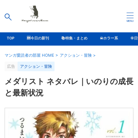
TOP
🆕今日の新刊
📚特集・まとめ
☠ホラー系
🌞
マンガ愛読者の部屋 HOME
>
アクション・冒険
>
広告
アクション・冒険
メダリスト ネタバレ｜いのりの成長
と最新状況