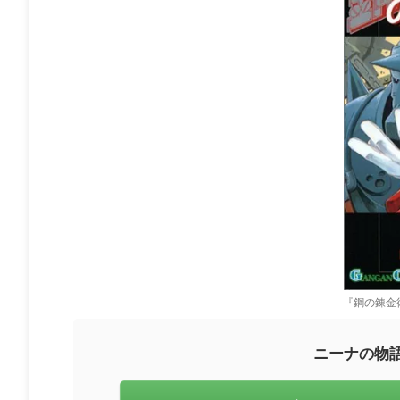
『鋼の錬金
ニーナの物