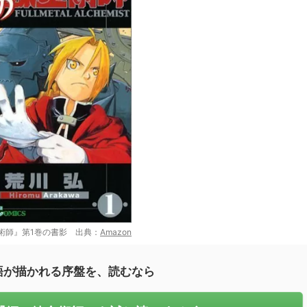
術師』第1巻の書影 出典：
Amazon
語が描かれる序盤を、読むなら