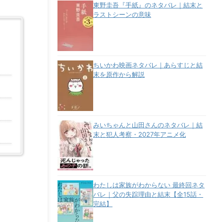
東野圭吾『手紙』のネタバレ｜結末と
ラストシーンの意味
ちいかわ映画ネタバレ｜あらすじと結
末を原作から解説
みいちゃんと山田さんのネタバレ｜結
末と犯人考察・2027年アニメ化
わたしは家族がわからない 最終回ネタ
バレ｜父の失踪理由と結末【全15話・
完結】