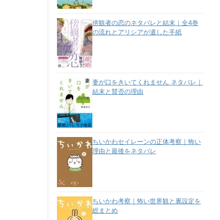
傍観者の恋のネタバレと結末｜全4巻
の流れとアリシアが遺した手紙
妻が口をきいてくれません ネタバレ｜
結末と賛否の理由
ちいかわセイレーンの正体考察｜怖い
理由と最後をネタバレ
ちいかわ考察｜怖い世界観と裏設定を
総まとめ