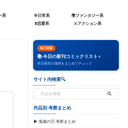
ー系
🌞日常系
🌍️ファンタジー系
❣️恋愛系
⚔️アクション系
毎日更新
📚 今日の新刊コミックリスト ›
本日発売の漫画をまとめてチェック
サイト内検索🔍️
作品別 考察まとめ
▶ 鬼滅の刃 考察まとめ