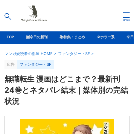
TOP
🆕今日の新刊
📚特集・まとめ
☠ホラー系
🌞
マンガ愛読者の部屋 HOME
>
ファンタジー・SF
>
広告
ファンタジー・SF
無職転生 漫画はどこまで？最新刊
24巻とネタバレ結末｜媒体別の完結
状況