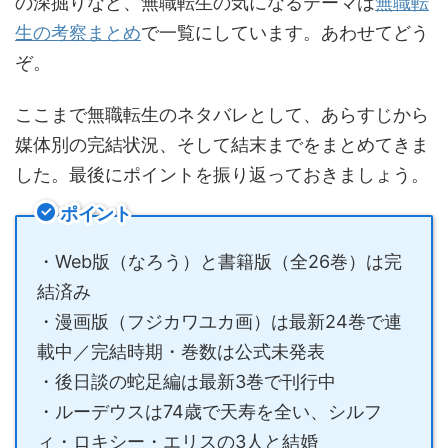
の深掘りなど、無職転生の気になるテーマは
無職転
生の考察まとめ
で一覧にしています。あわせてどう
ぞ。
ここまで無職転生のネタバレとして、あらすじから
媒体別の完結状況、そして結末までをまとめてきま
した。最後にポイントを振り返っておきましょう。
ポイント
・Web版（なろう）と書籍版（全26巻）は完
結済み
・漫画版（フジカワユカ画）は最新24巻で連
載中／完結時期・巻数は公式未発表
・後日談の蛇足編は最新3巻で刊行中
・ルーデウスは74歳で天寿を全い、シルフ
ィ・ロキシー・エリスの3人と結婚