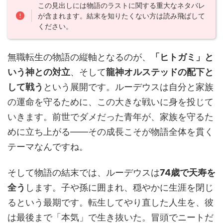
この見出しには物語のラストに関する重大なネタバレ
が含まれます。結末を知りたくない方は読み飛ばして
ください。
無職転生の物語の縦軸となるのが、
「ヒトガミ」と
いう神との対立
、そして
龍神オルステッドの配下と
して戦う
という展開です。ルーデウスは自分と家族
の運命を守るために、この大きな戦いに身を投じて
いきます。前世でダメだった青年が、家族を守るた
めに立ち上がる——その成長こそが物語全体を貫く
テーマなんですね。
そして物語の結末では、ルーデウスは
74歳で天寿を
全う
します。子や孫に囲まれ、穏やかに生涯を閉じ
るという最期です。転生してやり直した人生を、彼
は最後まで「本気」で生き抜いた。冒頭でニートだ