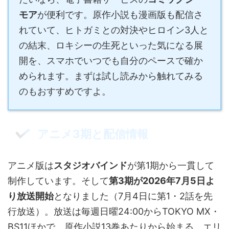
モア
が便利です。原作小説も漫画版も配信さ
れていて、ヒトガミとの対決やヒロイン3人と
の結末、ロキシーの生死といった気になる展
開を、スマホでいつでも自分のペースで確か
められます。まずは試し読みから触れてみる
のもおすすめですよ。
アニメ3期と配信情報
アニメ版は
スタジオバインド
が第1期から一貫して
制作しています。そして
第3期が2026年7月5日よ
り放送開始
となりました（7月4日に第1・2話を先
行放送）。放送は毎週日曜24:00からTOKYO MX・
BS11ほかで、原作小説13巻あたりから始まる、エリ