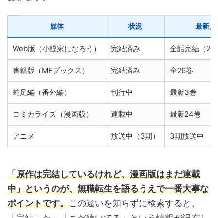
媒体
状況
最新／
Web版（小説家になろう）
完結済み
全話完結（20
書籍版（MFブックス）
完結済み
全26巻
蛇足編（番外編）
刊行中
最新3巻
コミカライズ（漫画版）
連載中
最新24巻
アニメ
放送中（3期）
3期放送中
「原作は完結しているけれど、漫画版はまだ連載
中」というのが、無職転生を語るうえで一番大事な
ポイントです。
この違いを知らずに検索すると、
「完結した」「まだ続いてる」という情報が混在し