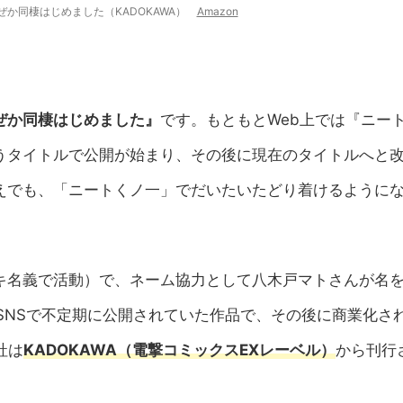
ぜか同棲はじめました（KADOKAWA）
Amazon
ぜか同棲はじめました』
です。もともとWeb上では『ニー
うタイトルで公開が始まり、その後に現在のタイトルへと
えでも、「ニートくノ一」でだいたいたどり着けるように
キ名義で活動）で、ネーム協力として八木戸マトさんが名
者のSNSで不定期に公開されていた作品で、その後に商業化さ
社は
KADOKAWA（電撃コミックスEXレーベル）
から刊行