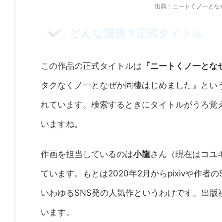
出典：ニートくノ一とな
どんな漫画？正式タイトル
この作品の正式タイトルは
『ニートくノ一とな
タクなくノ一となぜか同棲はじめました』とい
れています。検索するときにタイトルがうろ覚
いますね。
作画を担当しているのは
小龍
さん（現在はコユ
ています。もとは2020年2月からpixivや作
いわゆるSNS発の人気作というわけです。出版
います。