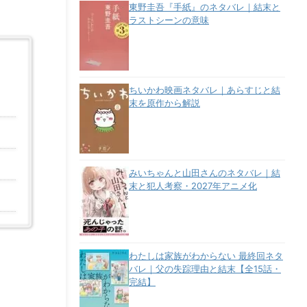
東野圭吾『手紙』のネタバレ｜結末と
ラストシーンの意味
ちいかわ映画ネタバレ｜あらすじと結
末を原作から解説
みいちゃんと山田さんのネタバレ｜結
末と犯人考察・2027年アニメ化
わたしは家族がわからない 最終回ネタ
バレ｜父の失踪理由と結末【全15話・
完結】