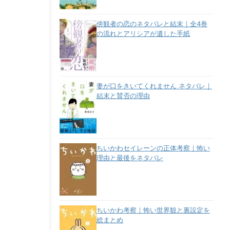
傍観者の恋のネタバレと結末｜全4巻
の流れとアリシアが遺した手紙
妻が口をきいてくれません ネタバレ｜
結末と賛否の理由
ちいかわセイレーンの正体考察｜怖い
理由と最後をネタバレ
ちいかわ考察｜怖い世界観と裏設定を
総まとめ