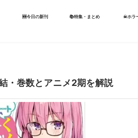
🆕今日の新刊
📚特集・まとめ
☠ホラ
完結・巻数とアニメ2期を解説