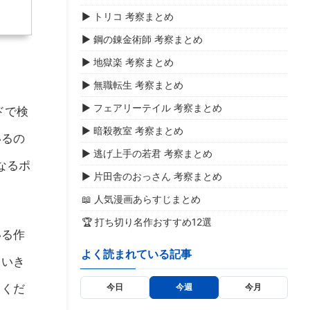
▶ トリコ 考察まとめ
▶ 鋼の錬金術師 考察まとめ
▶ 地獄楽 考察まとめ
▶ 無職転生 考察まとめ
▶ フェアリーテイル 考察まとめ
ドで検
▶ 暗殺教室 考察まとめ
いるの
▶ 逃げ上手の若君 考察まとめ
なるポ
▶ 片田舎のおっさん 考察まとめ
📖 人気漫画あらすじまとめ
🏆 打ち切り名作おすすめ12選
いる作
よく読まれている記事
ていき
てくだ
今日
今週
今月