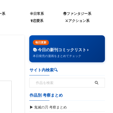
ー系
🌞日常系
🌍️ファンタジー系
❣️恋愛系
⚔️アクション系
毎日更新
📚 今日の新刊コミックリスト ›
本日発売の漫画をまとめてチェック
サイト内検索🔍️
作品別 考察まとめ
▶ 鬼滅の刃 考察まとめ