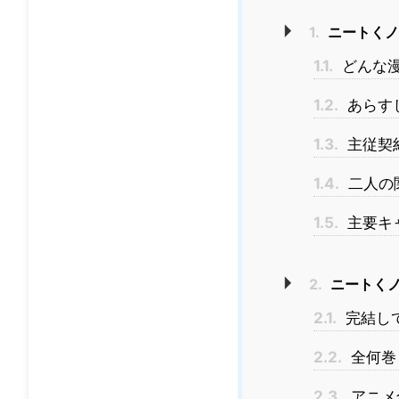
1.
ニートくノ
1.1.
どんな
1.2.
あらす
1.3.
主従契
1.4.
二人の
1.5.
主要キ
2.
ニートくノ
2.1.
完結し
2.2.
全何巻
2.3.
アニメ