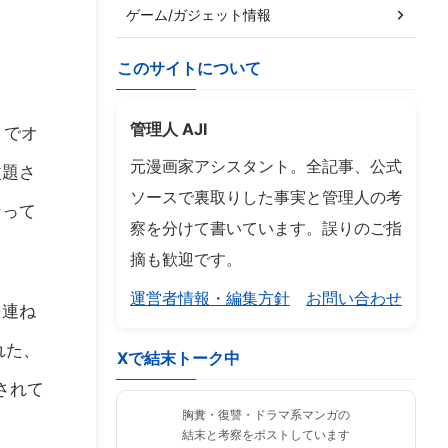
ゲーム/ガジェット情報
このサイトについて
管理人 AJI
トでオ
元漫画家アシスタント。全記事、公式
改題さ
ソースで裏取りした事実と管理人の考
なって
察を分けて書いています。誤りのご指
摘も歓迎です。
運営者情報・編集方針
お問い合わせ
を連ね
れた、
Xで結末トーク中
されて
胸糞・復讐・ドラマ系マンガの
結末と考察をポストしています