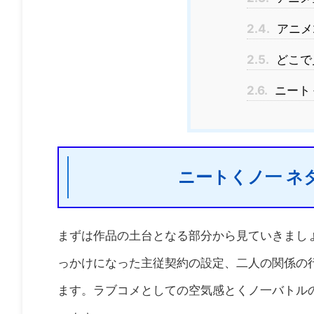
2.4.
アニメ
2.5.
どこで
2.6.
ニート
ニートくノ一 ネ
まずは作品の土台となる部分から見ていきまし
っかけになった主従契約の設定、二人の関係の
ます。ラブコメとしての空気感とくノ一バトル