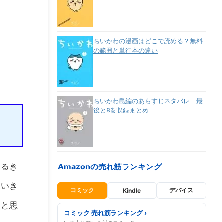
ちいかわの漫画はどこで読める？無料
の範囲と単行本の違い
ちいかわ島編のあらすじネタバレ｜最
後と8巻収録まとめ
めるき
Amazonの売れ筋ランキング
ていき
コミック
デバイス
Kindle
なと思
コミック 売れ筋ランキング ›