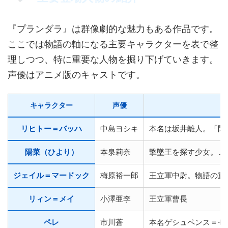
『プランダラ』は群像劇的な魅力もある作品です。
ここでは物語の軸になる主要キャラクターを表で整
理しつつ、特に重要な人物を掘り下げていきます。
声優はアニメ版のキャストです。
キャラクター
声優
リヒトー＝バッハ
中島ヨシキ
本名は坂井離人。「閃
陽菜（ひより）
本泉莉奈
撃墜王を探す少女。メ
ジェイル＝マードック
梅原裕一郎
王立軍中尉。物語の重
リィン＝メイ
小澤亜李
王立軍曹長
ペレ
市川蒼
本名ゲシュペンス＝ゼ