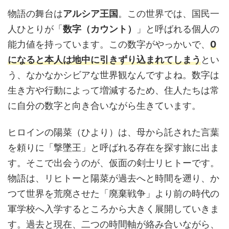
物語の舞台は
アルシア王国
。この世界では、国民一
人ひとりが「
数字（カウント）
」と呼ばれる個人の
能力値を持っています。この数字がやっかいで、
0
になると本人は地中に引きずり込まれてしまう
とい
う、なかなかシビアな世界観なんですよね。数字は
生き方や行動によって増減するため、住人たちは常
に自分の数字と向き合いながら生きています。
ヒロインの陽菜（ひより）は、母から託された言葉
を頼りに「撃墜王」と呼ばれる存在を探す旅に出ま
す。そこで出会うのが、仮面の剣士リヒトーです。
物語は、リヒトーと陽菜が過去へと時間を遡り、か
つて世界を荒廃させた「廃棄戦争」より前の時代の
軍学校へ入学するところから大きく展開していきま
す。過去と現在、二つの時間軸が絡み合いながら、