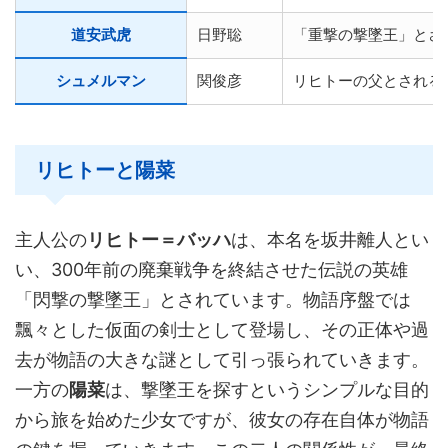
道安武虎
日野聡
「重撃の撃墜王」とさ
シュメルマン
関俊彦
リヒトーの父とされる
リヒトーと陽菜
主人公の
リヒトー＝バッハ
は、本名を坂井離人とい
い、300年前の廃棄戦争を終結させた伝説の英雄
「閃撃の撃墜王」とされています。物語序盤では
飄々とした仮面の剣士として登場し、その正体や過
去が物語の大きな謎として引っ張られていきます。
一方の
陽菜
は、撃墜王を探すというシンプルな目的
から旅を始めた少女ですが、彼女の存在自体が物語