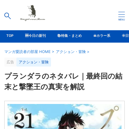
TOP
🆕今日の新刊
📚特集・まとめ
☠ホラー系
🌞
マンガ愛読者の部屋 HOME
>
アクション・冒険
>
広告
アクション・冒険
プランダラのネタバレ｜最終回の結
末と撃墜王の真実を解説