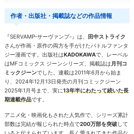
作者・出版社・掲載誌などの作品情報
『SERVAMP-サーヴァンプ-』は、
田中ストライク
さんが作画・原作の両方を手がけたバトルファンタ
ジー漫画です。出版社は
KADOKAWA
で、レーベル
はMFコミックス ジーンシリーズ、掲載誌は
月刊コ
ミックジーン
でした。連載は2011年6月から始ま
り、2024年12月13日発売の月刊コミックジーン
2025年1月号まで、実に
13年半にわたって続いた長
期連載作品
です。
アニメ化・映画化もされた人気作で、シリーズ累計
部数は完結が報じられた時点で
200万部を突破
して
いると伝えられています。長く愛されてきた作品な