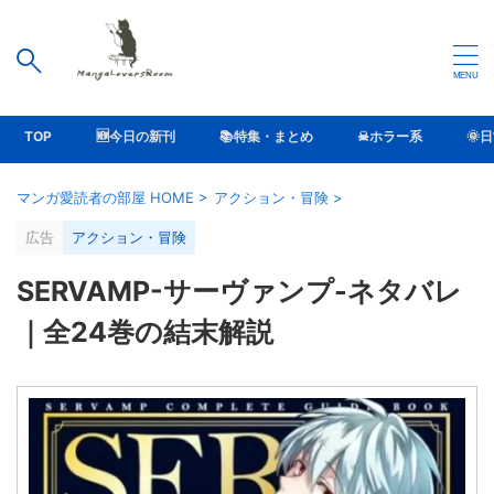
TOP
🆕今日の新刊
📚特集・まとめ
☠ホラー系
🌞
マンガ愛読者の部屋 HOME
>
アクション・冒険
>
広告
アクション・冒険
SERVAMP-サーヴァンプ-ネタバレ
｜全24巻の結末解説