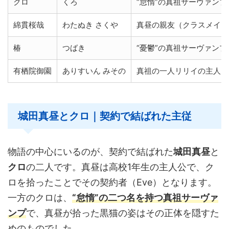
クロ
くろ
“怠惰”の真祖サーヴァン
綿貫桜哉
わたぬき さくや
真昼の親友（クラスメイト
椿
つばき
“憂鬱”の真祖サーヴァン
有栖院御園
ありすいん みその
真祖の一人リリイの主人。
城田真昼とクロ｜契約で結ばれた主従
物語の中心にいるのが、契約で結ばれた
城田真昼
と
クロ
の二人です。真昼は高校1年生の主人公で、ク
ロを拾ったことでその契約者（Eve）となります。
一方のクロは、
“怠惰”の二つ名を持つ真祖サーヴァ
ンプ
で、真昼が拾った黒猫の姿はその正体を隠すた
めのものでした。