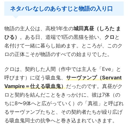
ネタバレなしのあらすじと物語の入り口
物語の主人公は、高校1年生の
城田真昼（しろた ま
ひる）
。ある日、道端で1匹の黒猫を拾い、
クロ
と
名付けて一緒に暮らし始めます。ところが、このク
ロの正体こそが物語のすべての始まりでした。
クロは、契約した人間（作中では主人を「Eve」と
呼びます）に従う吸血鬼、
サーヴァンプ（Servant
Vampire＝仕える吸血鬼）
だったのです。真昼がク
ロと契約を結んだことをきっかけに、彼は7体（の
ちに8〜9体へと広がっていく）の「真祖」と呼ばれ
るサーヴァンプたちと、その契約者たちが繰り広げ
る吸血鬼同士の抗争へと巻き込まれていきます。