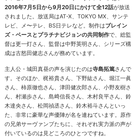
2016年7月5日から9月20日にかけて全12話
が放送
されました。放送局はAT-X、TOKYO MX、サンテ
レビ、メ〜テレ、BS日テレなど。制作は
ブレイン
ズ・ベースとプラチナビジョンの共同制作
で、総監
督は更一灯さん、監督は中野英明さん、シリーズ構
成は古怒田健志さんが務めています。
主人公・城田真昼の声を演じたのは
寺島拓篤
さんで
す。そのほか、梶裕貴さん、下野紘さん、堀江一眞
さん、柿原徹也さん、津田健次郎さん、小野友樹さ
ん、村瀬歩さん、島﨑信長さん、木村良平さん、鈴
木達央さん、松岡禎丞さん、鈴木裕斗さんといっ
た、非常に豪華な声優陣が名を連ねています。原作
の兄弟サーヴァンプたちに、それぞれ実力派の声が
付いているのは見どころのひとつですね。