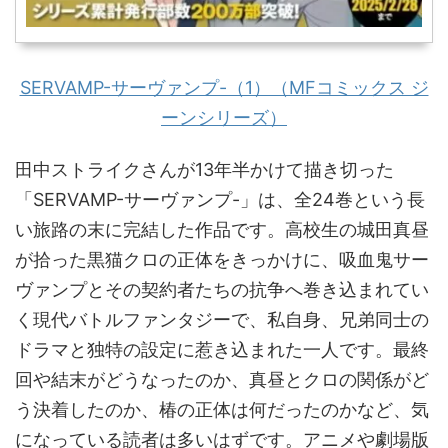
SERVAMP-サーヴァンプ-（1）（MFコミックス ジ
ーンシリーズ）
田中ストライクさんが13年半かけて描き切った
「SERVAMP-サーヴァンプ-」は、全24巻という長
い旅路の末に完結した作品です。高校生の城田真昼
が拾った黒猫クロの正体をきっかけに、吸血鬼サー
ヴァンプとその契約者たちの抗争へ巻き込まれてい
く現代バトルファンタジーで、私自身、兄弟同士の
ドラマと独特の設定に惹き込まれた一人です。最終
回や結末がどうなったのか、真昼とクロの関係がど
う決着したのか、椿の正体は何だったのかなど、気
になっている読者は多いはずです。アニメや劇場版