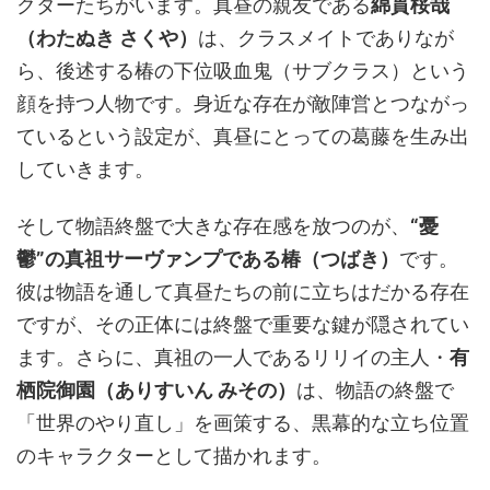
クターたちがいます。真昼の親友である
綿貫桜哉
（わたぬき さくや）
は、クラスメイトでありなが
ら、後述する椿の下位吸血鬼（サブクラス）という
顔を持つ人物です。身近な存在が敵陣営とつながっ
ているという設定が、真昼にとっての葛藤を生み出
していきます。
そして物語終盤で大きな存在感を放つのが、
“憂
鬱”の真祖サーヴァンプである椿（つばき）
です。
彼は物語を通して真昼たちの前に立ちはだかる存在
ですが、その正体には終盤で重要な鍵が隠されてい
ます。さらに、真祖の一人であるリリイの主人・
有
栖院御園（ありすいん みその）
は、物語の終盤で
「世界のやり直し」を画策する、黒幕的な立ち位置
のキャラクターとして描かれます。